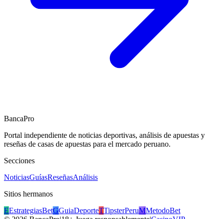
BancaPro
Portal independiente de noticias deportivas, análisis de apuestas y
reseñas de casas de apuestas para el mercado peruano.
Secciones
Noticias
Guías
Reseñas
Análisis
Sitios hermanos
E
EstrategiasBet
G
GuiaDeporte
T
TipsterPeru
M
MetodoBet