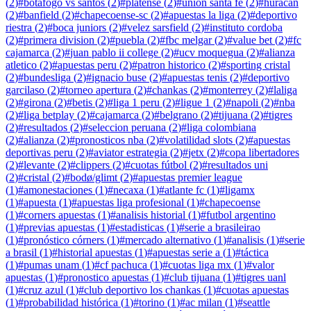
(
2
)
#
botafogo vs santos
(
2
)
#
platense
(
2
)
#
union santa fe
(
2
)
#
huracan
(
2
)
#
banfield
(
2
)
#
chapecoense-sc
(
2
)
#
apuestas la liga
(
2
)
#
deportivo
riestra
(
2
)
#
boca juniors
(
2
)
#
velez sarsfield
(
2
)
#
instituto cordoba
(
2
)
#
primera division
(
2
)
#
puebla
(
2
)
#
fbc melgar
(
2
)
#
value bet
(
2
)
#
fc
cajamarca
(
2
)
#
juan pablo ii college
(
2
)
#
ucv moquegua
(
2
)
#
alianza
atletico
(
2
)
#
apuestas peru
(
2
)
#
patron historico
(
2
)
#
sporting cristal
(
2
)
#
bundesliga
(
2
)
#
ignacio buse
(
2
)
#
apuestas tenis
(
2
)
#
deportivo
garcilaso
(
2
)
#
torneo apertura
(
2
)
#
chankas
(
2
)
#
monterrey
(
2
)
#
laliga
(
2
)
#
girona
(
2
)
#
betis
(
2
)
#
liga 1 peru
(
2
)
#
ligue 1
(
2
)
#
napoli
(
2
)
#
nba
(
2
)
#
liga betplay
(
2
)
#
cajamarca
(
2
)
#
belgrano
(
2
)
#
tijuana
(
2
)
#
tigres
(
2
)
#
resultados
(
2
)
#
seleccion peruana
(
2
)
#
liga colombiana
(
2
)
#
alianza
(
2
)
#
pronosticos nba
(
2
)
#
volatilidad slots
(
2
)
#
apuestas
deportivas peru
(
2
)
#
aviator estrategia
(
2
)
#
jetx
(
2
)
#
copa libertadores
(
2
)
#
levante
(
2
)
#
clippers
(
2
)
#
cuotas fútbol
(
2
)
#
resultados uni
(
2
)
#
cristal
(
2
)
#
bodø/glimt
(
2
)
#
apuestas premier league
(
1
)
#
amonestaciones
(
1
)
#
necaxa
(
1
)
#
atlante fc
(
1
)
#
ligamx
(
1
)
#
apuesta
(
1
)
#
apuestas liga profesional
(
1
)
#
chapecoense
(
1
)
#
corners apuestas
(
1
)
#
analisis historial
(
1
)
#
futbol argentino
(
1
)
#
previas apuestas
(
1
)
#
estadisticas
(
1
)
#
serie a brasileirao
(
1
)
#
pronóstico córners
(
1
)
#
mercado alternativo
(
1
)
#
analisis
(
1
)
#
serie
a brasil
(
1
)
#
historial apuestas
(
1
)
#
apuestas serie a
(
1
)
#
táctica
(
1
)
#
pumas unam
(
1
)
#
cf pachuca
(
1
)
#
cuotas liga mx
(
1
)
#
valor
apuestas
(
1
)
#
pronostico apuestas
(
1
)
#
club tijuana
(
1
)
#
tigres uanl
(
1
)
#
cruz azul
(
1
)
#
club deportivo los chankas
(
1
)
#
cuotas apuestas
(
1
)
#
probabilidad histórica
(
1
)
#
torino
(
1
)
#
ac milan
(
1
)
#
seattle