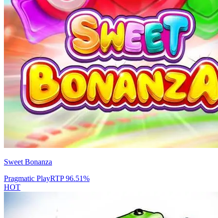
Sweet Bonanza
Pragmatic Play
RTP
96.51
%
HOT