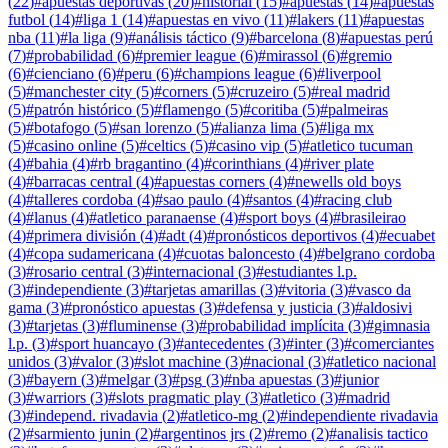
(
22
)
#
apuestas deportivas
(
20
)
#
historial
(
15
)
#
apuestas
(
14
)
#
apuestas
futbol
(
14
)
#
liga 1
(
14
)
#
apuestas en vivo
(
11
)
#
lakers
(
11
)
#
apuestas
nba
(
11
)
#
la liga
(
9
)
#
análisis táctico
(
9
)
#
barcelona
(
8
)
#
apuestas perú
(
7
)
#
probabilidad
(
6
)
#
premier league
(
6
)
#
mirassol
(
6
)
#
gremio
(
6
)
#
cienciano
(
6
)
#
peru
(
6
)
#
champions league
(
6
)
#
liverpool
(
5
)
#
manchester city
(
5
)
#
corners
(
5
)
#
cruzeiro
(
5
)
#
real madrid
(
5
)
#
patrón histórico
(
5
)
#
flamengo
(
5
)
#
coritiba
(
5
)
#
palmeiras
(
5
)
#
botafogo
(
5
)
#
san lorenzo
(
5
)
#
alianza lima
(
5
)
#
liga mx
(
5
)
#
casino online
(
5
)
#
celtics
(
5
)
#
casino vip
(
5
)
#
atletico tucuman
(
4
)
#
bahia
(
4
)
#
rb bragantino
(
4
)
#
corinthians
(
4
)
#
river plate
(
4
)
#
barracas central
(
4
)
#
apuestas corners
(
4
)
#
newells old boys
(
4
)
#
talleres cordoba
(
4
)
#
sao paulo
(
4
)
#
santos
(
4
)
#
racing club
(
4
)
#
lanus
(
4
)
#
atletico paranaense
(
4
)
#
sport boys
(
4
)
#
brasileirao
(
4
)
#
primera división
(
4
)
#
adt
(
4
)
#
pronósticos deportivos
(
4
)
#
ecuabet
(
4
)
#
copa sudamericana
(
4
)
#
cuotas baloncesto
(
4
)
#
belgrano cordoba
(
3
)
#
rosario central
(
3
)
#
internacional
(
3
)
#
estudiantes l.p.
(
3
)
#
independiente
(
3
)
#
tarjetas amarillas
(
3
)
#
vitoria
(
3
)
#
vasco da
gama
(
3
)
#
pronóstico apuestas
(
3
)
#
defensa y justicia
(
3
)
#
aldosivi
(
3
)
#
tarjetas
(
3
)
#
fluminense
(
3
)
#
probabilidad implícita
(
3
)
#
gimnasia
l.p.
(
3
)
#
sport huancayo
(
3
)
#
antecedentes
(
3
)
#
inter
(
3
)
#
comerciantes
unidos
(
3
)
#
valor
(
3
)
#
slot machine
(
3
)
#
nacional
(
3
)
#
atletico nacional
(
3
)
#
bayern
(
3
)
#
melgar
(
3
)
#
psg
(
3
)
#
nba apuestas
(
3
)
#
junior
(
3
)
#
warriors
(
3
)
#
slots pragmatic play
(
3
)
#
atletico
(
3
)
#
madrid
(
3
)
#
independ. rivadavia
(
2
)
#
atletico-mg
(
2
)
#
independiente rivadavia
(
2
)
#
sarmiento junin
(
2
)
#
argentinos jrs
(
2
)
#
remo
(
2
)
#
analisis tactico