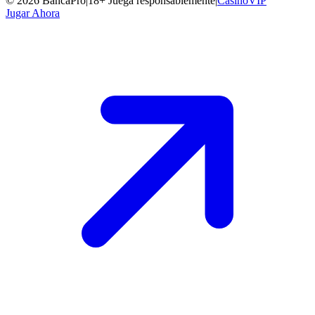
©
2026
BancaPro
|
18+ Juega responsablemente
|
CasinoVIP
Jugar Ahora