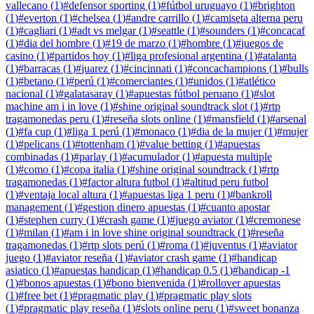
vallecano
(
1
)
#
defensor sporting
(
1
)
#
fútbol uruguayo
(
1
)
#
brighton
(
1
)
#
everton
(
1
)
#
chelsea
(
1
)
#
andre carrillo
(
1
)
#
camiseta alterna peru
(
1
)
#
cagliari
(
1
)
#
adt vs melgar
(
1
)
#
seattle
(
1
)
#
sounders
(
1
)
#
concacaf
(
1
)
#
dia del hombre
(
1
)
#
19 de marzo
(
1
)
#
hombre
(
1
)
#
juegos de
casino
(
1
)
#
partidos hoy
(
1
)
#
liga profesional argentina
(
1
)
#
atalanta
(
1
)
#
barracas
(
1
)
#
juarez
(
1
)
#
cincinnati
(
1
)
#
concachampions
(
1
)
#
bulls
(
1
)
#
betano
(
1
)
#
perú
(
1
)
#
comerciantes
(
1
)
#
unidos
(
1
)
#
atlético
nacional
(
1
)
#
galatasaray
(
1
)
#
apuestas fútbol peruano
(
1
)
#
slot
machine am i in love
(
1
)
#
shine original soundtrack slot
(
1
)
#
rtp
tragamonedas peru
(
1
)
#
reseña slots online
(
1
)
#
mansfield
(
1
)
#
arsenal
(
1
)
#
fa cup
(
1
)
#
liga 1 perú
(
1
)
#
monaco
(
1
)
#
dia de la mujer
(
1
)
#
mujer
(
1
)
#
pelicans
(
1
)
#
tottenham
(
1
)
#
value betting
(
1
)
#
apuestas
combinadas
(
1
)
#
parlay
(
1
)
#
acumulador
(
1
)
#
apuesta multiple
(
1
)
#
como
(
1
)
#
copa italia
(
1
)
#
shine original soundtrack
(
1
)
#
rtp
tragamonedas
(
1
)
#
factor altura futbol
(
1
)
#
altitud peru futbol
(
1
)
#
ventaja local altura
(
1
)
#
apuestas liga 1 peru
(
1
)
#
bankroll
management
(
1
)
#
gestion dinero apuestas
(
1
)
#
cuanto apostar
(
1
)
#
stephen curry
(
1
)
#
crash game
(
1
)
#
juego aviator
(
1
)
#
cremonese
(
1
)
#
milan
(
1
)
#
am i in love shine original soundtrack
(
1
)
#
reseña
tragamonedas
(
1
)
#
rtp slots perú
(
1
)
#
roma
(
1
)
#
juventus
(
1
)
#
aviator
juego
(
1
)
#
aviator reseña
(
1
)
#
aviator crash game
(
1
)
#
handicap
asiatico
(
1
)
#
apuestas handicap
(
1
)
#
handicap 0.5
(
1
)
#
handicap -1
(
1
)
#
bonos apuestas
(
1
)
#
bono bienvenida
(
1
)
#
rollover apuestas
(
1
)
#
free bet
(
1
)
#
pragmatic play
(
1
)
#
pragmatic play slots
(
1
)
#
pragmatic play reseña
(
1
)
#
slots online peru
(
1
)
#
sweet bonanza