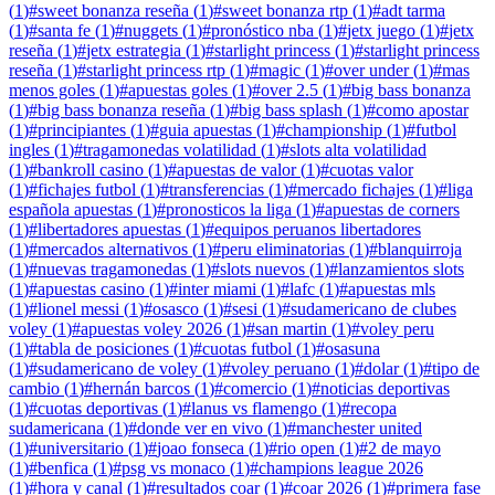
(
1
)
#
sweet bonanza reseña
(
1
)
#
sweet bonanza rtp
(
1
)
#
adt tarma
(
1
)
#
santa fe
(
1
)
#
nuggets
(
1
)
#
pronóstico nba
(
1
)
#
jetx juego
(
1
)
#
jetx
reseña
(
1
)
#
jetx estrategia
(
1
)
#
starlight princess
(
1
)
#
starlight princess
reseña
(
1
)
#
starlight princess rtp
(
1
)
#
magic
(
1
)
#
over under
(
1
)
#
mas
menos goles
(
1
)
#
apuestas goles
(
1
)
#
over 2.5
(
1
)
#
big bass bonanza
(
1
)
#
big bass bonanza reseña
(
1
)
#
big bass splash
(
1
)
#
como apostar
(
1
)
#
principiantes
(
1
)
#
guia apuestas
(
1
)
#
championship
(
1
)
#
futbol
ingles
(
1
)
#
tragamonedas volatilidad
(
1
)
#
slots alta volatilidad
(
1
)
#
bankroll casino
(
1
)
#
apuestas de valor
(
1
)
#
cuotas valor
(
1
)
#
fichajes futbol
(
1
)
#
transferencias
(
1
)
#
mercado fichajes
(
1
)
#
liga
española apuestas
(
1
)
#
pronosticos la liga
(
1
)
#
apuestas de corners
(
1
)
#
libertadores apuestas
(
1
)
#
equipos peruanos libertadores
(
1
)
#
mercados alternativos
(
1
)
#
peru eliminatorias
(
1
)
#
blanquirroja
(
1
)
#
nuevas tragamonedas
(
1
)
#
slots nuevos
(
1
)
#
lanzamientos slots
(
1
)
#
apuestas casino
(
1
)
#
inter miami
(
1
)
#
lafc
(
1
)
#
apuestas mls
(
1
)
#
lionel messi
(
1
)
#
osasco
(
1
)
#
sesi
(
1
)
#
sudamericano de clubes
voley
(
1
)
#
apuestas voley 2026
(
1
)
#
san martin
(
1
)
#
voley peru
(
1
)
#
tabla de posiciones
(
1
)
#
cuotas futbol
(
1
)
#
osasuna
(
1
)
#
sudamericano de voley
(
1
)
#
voley peruano
(
1
)
#
dolar
(
1
)
#
tipo de
cambio
(
1
)
#
hernán barcos
(
1
)
#
comercio
(
1
)
#
noticias deportivas
(
1
)
#
cuotas deportivas
(
1
)
#
lanus vs flamengo
(
1
)
#
recopa
sudamericana
(
1
)
#
donde ver en vivo
(
1
)
#
manchester united
(
1
)
#
universitario
(
1
)
#
joao fonseca
(
1
)
#
rio open
(
1
)
#
2 de mayo
(
1
)
#
benfica
(
1
)
#
psg vs monaco
(
1
)
#
champions league 2026
(
1
)
#
hora y canal
(
1
)
#
resultados coar
(
1
)
#
coar 2026
(
1
)
#
primera fase