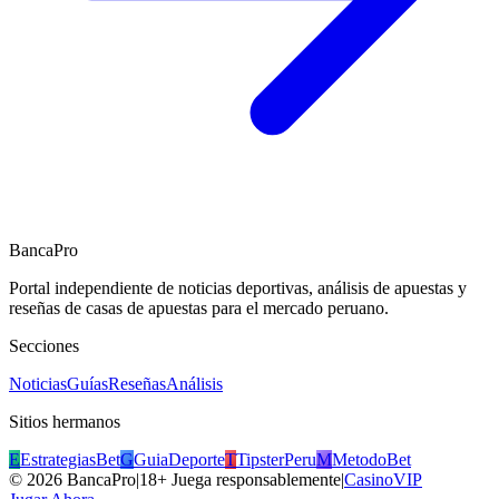
BancaPro
Portal independiente de noticias deportivas, análisis de apuestas y
reseñas de casas de apuestas para el mercado peruano.
Secciones
Noticias
Guías
Reseñas
Análisis
Sitios hermanos
E
EstrategiasBet
G
GuiaDeporte
T
TipsterPeru
M
MetodoBet
©
2026
BancaPro
|
18+ Juega responsablemente
|
CasinoVIP