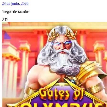
24 de junio, 2026
Juegos destacados
AD