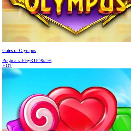
Gates of Olympus
Pragmatic Play
RTP
96.5
%
HOT