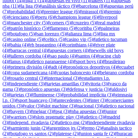
futbol
(
14
)
#
liga 1
(
14
)
#
apuestas en vivo
(
11
)
#
lakers
(
11
)
#
apuestas
nba
(
11
)
#
la liga
(
9
)
#
análisis táctico
(
9
)
#
barcelona
(
8
)
#
apuestas perú
(
7
)
#
probabilidad
(
6
)
#
premier league
(
6
)
#
mirassol
(
6
)
#
gremio
(
6
)
#
cienciano
(
6
)
#
peru
(
6
)
#
champions league
(
6
)
#
liverpool
(
5
)
#
manchester city
(
5
)
#
corners
(
5
)
#
cruzeiro
(
5
)
#
real madrid
(
5
)
#
patrón histórico
(
5
)
#
flamengo
(
5
)
#
coritiba
(
5
)
#
palmeiras
(
5
)
#
botafogo
(
5
)
#
san lorenzo
(
5
)
#
alianza lima
(
5
)
#
liga mx
(
5
)
#
casino online
(
5
)
#
celtics
(
5
)
#
casino vip
(
5
)
#
atletico tucuman
(
4
)
#
bahia
(
4
)
#
rb bragantino
(
4
)
#
corinthians
(
4
)
#
river plate
(
4
)
#
barracas central
(
4
)
#
apuestas corners
(
4
)
#
newells old boys
(
4
)
#
talleres cordoba
(
4
)
#
sao paulo
(
4
)
#
santos
(
4
)
#
racing club
(
4
)
#
lanus
(
4
)
#
atletico paranaense
(
4
)
#
sport boys
(
4
)
#
brasileirao
(
4
)
#
primera división
(
4
)
#
adt
(
4
)
#
pronósticos deportivos
(
4
)
#
ecuabet
(
4
)
#
copa sudamericana
(
4
)
#
cuotas baloncesto
(
4
)
#
belgrano cordoba
(
3
)
#
rosario central
(
3
)
#
internacional
(
3
)
#
estudiantes l.p.
(
3
)
#
independiente
(
3
)
#
tarjetas amarillas
(
3
)
#
vitoria
(
3
)
#
vasco da
gama
(
3
)
#
pronóstico apuestas
(
3
)
#
defensa y justicia
(
3
)
#
aldosivi
(
3
)
#
tarjetas
(
3
)
#
fluminense
(
3
)
#
probabilidad implícita
(
3
)
#
gimnasia
l.p.
(
3
)
#
sport huancayo
(
3
)
#
antecedentes
(
3
)
#
inter
(
3
)
#
comerciantes
unidos
(
3
)
#
valor
(
3
)
#
slot machine
(
3
)
#
nacional
(
3
)
#
atletico nacional
(
3
)
#
bayern
(
3
)
#
melgar
(
3
)
#
psg
(
3
)
#
nba apuestas
(
3
)
#
junior
(
3
)
#
warriors
(
3
)
#
slots pragmatic play
(
3
)
#
atletico
(
3
)
#
madrid
(
3
)
#
independ. rivadavia
(
2
)
#
atletico-mg
(
2
)
#
independiente rivadavia
(
2
)
#
sarmiento junin
(
2
)
#
argentinos jrs
(
2
)
#
remo
(
2
)
#
analisis tactico
(
2
)
#
botafogo vs santos
(
2
)
#
platense
(
2
)
#
union santa fe
(
2
)
#
huracan