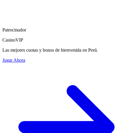
Patrocinador
CasinoVIP
Las mejores cuotas y bonos de bienvenida en Perú.
Jugar Ahora