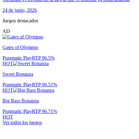
24 de junio, 2026
Juegos destacados
AD
Gates of Olympus
Pragmatic Play
RTP
96.5
%
HOT
Sweet Bonanza
Pragmatic Play
RTP
96.51
%
HOT
Big Bass Bonanza
Pragmatic Play
RTP
96.71
%
HOT
Ver todos los juegos