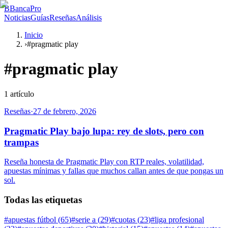
B
BancaPro
Noticias
Guías
Reseñas
Análisis
Inicio
›
#pragmatic play
#
pragmatic play
1
artículo
Reseñas
·
27 de febrero, 2026
Pragmatic Play bajo lupa: rey de slots, pero con
trampas
Reseña honesta de Pragmatic Play con RTP reales, volatilidad,
apuestas mínimas y fallas que muchos callan antes de que pongas un
sol.
Todas las etiquetas
#
apuestas fútbol
(
65
)
#
serie a
(
29
)
#
cuotas
(
23
)
#
liga profesional