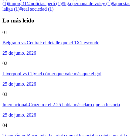
(
1
)
#
unprg
(
1
)
#
noticias perú
(
1
)
#
liga peruana de voley
(
1
)
#
apuestas
laliga
(
1
)
#
real sociedad
(
1
)
Lo más leído
01
Belgrano vs Central: el detalle que el 1X2 esconde
25 de junio, 2026
02
Liverpool vs City: el córner que vale más que el gol
25 de junio, 2026
03
Internacional-Cruzeiro: el 2.25 habla más claro que la historia
25 de junio, 2026
04
Tucumán vs Rivadavia: la tarjeta que el historial ya pinta amarilla