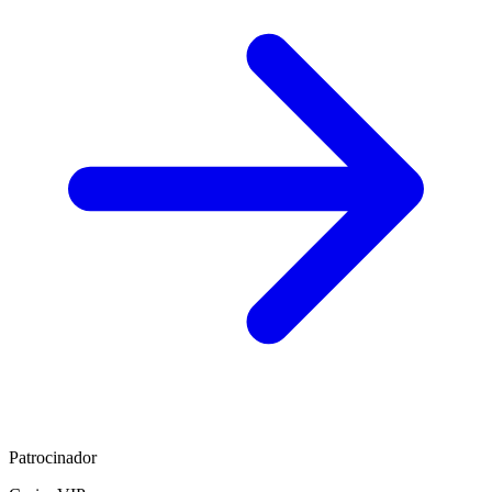
Patrocinador