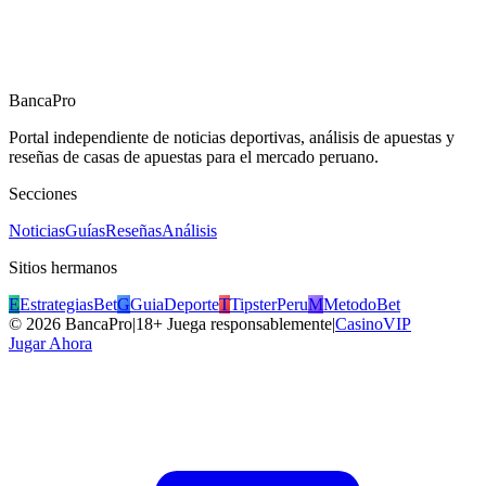
BancaPro
Portal independiente de noticias deportivas, análisis de apuestas y
reseñas de casas de apuestas para el mercado peruano.
Secciones
Noticias
Guías
Reseñas
Análisis
Sitios hermanos
E
EstrategiasBet
G
GuiaDeporte
T
TipsterPeru
M
MetodoBet
©
2026
BancaPro
|
18+ Juega responsablemente
|
CasinoVIP
Jugar Ahora