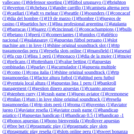
vallecano
(
1
)
#
defensor sporting
(
1
)
#
fútbol uruguayo
(
1
)
#
brighton
(
1
)
#
everton
(
1
)
#
chelsea
(
1
)
#
andre carrillo
(
1
)
#
camiseta alterna peru
(
1
)
#
cagliari
(
1
)
#
adt vs melgar
(
1
)
#
seattle
(
1
)
#
sounders
(
1
)
#
concacaf
(
1
)
#
dia del hombre
(
1
)
#
19 de marzo
(
1
)
#
hombre
(
1
)
#
juegos de
casino
(
1
)
#
partidos hoy
(
1
)
#
liga profesional argentina
(
1
)
#
atalanta
(
1
)
#
barracas
(
1
)
#
juarez
(
1
)
#
cincinnati
(
1
)
#
concachampions
(
1
)
#
bulls
(
1
)
#
betano
(
1
)
#
perú
(
1
)
#
comerciantes
(
1
)
#
unidos
(
1
)
#
atlético
nacional
(
1
)
#
galatasaray
(
1
)
#
apuestas fútbol peruano
(
1
)
#
slot
machine am i in love
(
1
)
#
shine original soundtrack slot
(
1
)
#
rtp
tragamonedas peru
(
1
)
#
reseña slots online
(
1
)
#
mansfield
(
1
)
#
arsenal
(
1
)
#
fa cup
(
1
)
#
liga 1 perú
(
1
)
#
monaco
(
1
)
#
dia de la mujer
(
1
)
#
mujer
(
1
)
#
pelicans
(
1
)
#
tottenham
(
1
)
#
value betting
(
1
)
#
apuestas
combinadas
(
1
)
#
parlay
(
1
)
#
acumulador
(
1
)
#
apuesta multiple
(
1
)
#
como
(
1
)
#
copa italia
(
1
)
#
shine original soundtrack
(
1
)
#
rtp
tragamonedas
(
1
)
#
factor altura futbol
(
1
)
#
altitud peru futbol
(
1
)
#
ventaja local altura
(
1
)
#
apuestas liga 1 peru
(
1
)
#
bankroll
management
(
1
)
#
gestion dinero apuestas
(
1
)
#
cuanto apostar
(
1
)
#
stephen curry
(
1
)
#
crash game
(
1
)
#
juego aviator
(
1
)
#
cremonese
(
1
)
#
milan
(
1
)
#
am i in love shine original soundtrack
(
1
)
#
reseña
tragamonedas
(
1
)
#
rtp slots perú
(
1
)
#
roma
(
1
)
#
juventus
(
1
)
#
aviator
juego
(
1
)
#
aviator reseña
(
1
)
#
aviator crash game
(
1
)
#
handicap
asiatico
(
1
)
#
apuestas handicap
(
1
)
#
handicap 0.5
(
1
)
#
handicap -1
(
1
)
#
bonos apuestas
(
1
)
#
bono bienvenida
(
1
)
#
rollover apuestas
(
1
)
#
free bet
(
1
)
#
pragmatic play
(
1
)
#
pragmatic play slots
(
1
)
#
pragmatic play reseña
(
1
)
#
slots online peru
(
1
)
#
sweet bonanza