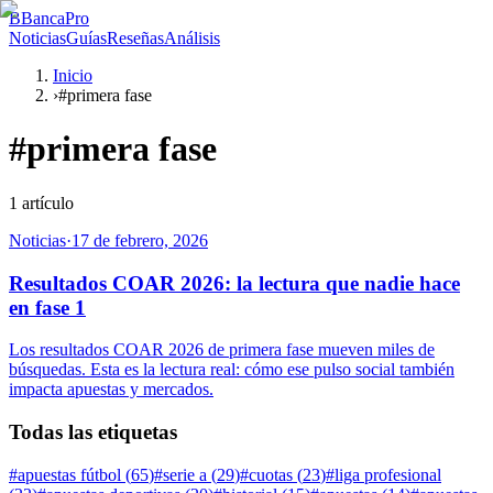
B
BancaPro
Noticias
Guías
Reseñas
Análisis
Inicio
›
#primera fase
#
primera fase
1
artículo
Noticias
·
17 de febrero, 2026
Resultados COAR 2026: la lectura que nadie hace
en fase 1
Los resultados COAR 2026 de primera fase mueven miles de
búsquedas. Esta es la lectura real: cómo ese pulso social también
impacta apuestas y mercados.
Todas las etiquetas
#
apuestas fútbol
(
65
)
#
serie a
(
29
)
#
cuotas
(
23
)
#
liga profesional