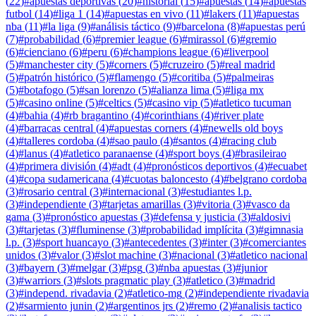
(
22
)
#
apuestas deportivas
(
20
)
#
historial
(
15
)
#
apuestas
(
14
)
#
apuestas
futbol
(
14
)
#
liga 1
(
14
)
#
apuestas en vivo
(
11
)
#
lakers
(
11
)
#
apuestas
nba
(
11
)
#
la liga
(
9
)
#
análisis táctico
(
9
)
#
barcelona
(
8
)
#
apuestas perú
(
7
)
#
probabilidad
(
6
)
#
premier league
(
6
)
#
mirassol
(
6
)
#
gremio
(
6
)
#
cienciano
(
6
)
#
peru
(
6
)
#
champions league
(
6
)
#
liverpool
(
5
)
#
manchester city
(
5
)
#
corners
(
5
)
#
cruzeiro
(
5
)
#
real madrid
(
5
)
#
patrón histórico
(
5
)
#
flamengo
(
5
)
#
coritiba
(
5
)
#
palmeiras
(
5
)
#
botafogo
(
5
)
#
san lorenzo
(
5
)
#
alianza lima
(
5
)
#
liga mx
(
5
)
#
casino online
(
5
)
#
celtics
(
5
)
#
casino vip
(
5
)
#
atletico tucuman
(
4
)
#
bahia
(
4
)
#
rb bragantino
(
4
)
#
corinthians
(
4
)
#
river plate
(
4
)
#
barracas central
(
4
)
#
apuestas corners
(
4
)
#
newells old boys
(
4
)
#
talleres cordoba
(
4
)
#
sao paulo
(
4
)
#
santos
(
4
)
#
racing club
(
4
)
#
lanus
(
4
)
#
atletico paranaense
(
4
)
#
sport boys
(
4
)
#
brasileirao
(
4
)
#
primera división
(
4
)
#
adt
(
4
)
#
pronósticos deportivos
(
4
)
#
ecuabet
(
4
)
#
copa sudamericana
(
4
)
#
cuotas baloncesto
(
4
)
#
belgrano cordoba
(
3
)
#
rosario central
(
3
)
#
internacional
(
3
)
#
estudiantes l.p.
(
3
)
#
independiente
(
3
)
#
tarjetas amarillas
(
3
)
#
vitoria
(
3
)
#
vasco da
gama
(
3
)
#
pronóstico apuestas
(
3
)
#
defensa y justicia
(
3
)
#
aldosivi
(
3
)
#
tarjetas
(
3
)
#
fluminense
(
3
)
#
probabilidad implícita
(
3
)
#
gimnasia
l.p.
(
3
)
#
sport huancayo
(
3
)
#
antecedentes
(
3
)
#
inter
(
3
)
#
comerciantes
unidos
(
3
)
#
valor
(
3
)
#
slot machine
(
3
)
#
nacional
(
3
)
#
atletico nacional
(
3
)
#
bayern
(
3
)
#
melgar
(
3
)
#
psg
(
3
)
#
nba apuestas
(
3
)
#
junior
(
3
)
#
warriors
(
3
)
#
slots pragmatic play
(
3
)
#
atletico
(
3
)
#
madrid
(
3
)
#
independ. rivadavia
(
2
)
#
atletico-mg
(
2
)
#
independiente rivadavia
(
2
)
#
sarmiento junin
(
2
)
#
argentinos jrs
(
2
)
#
remo
(
2
)
#
analisis tactico