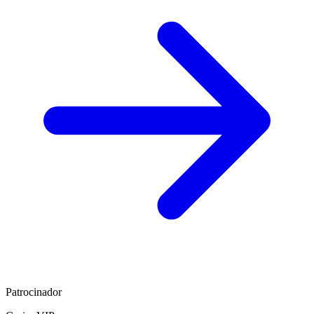
Patrocinador