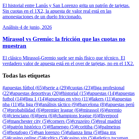
El historial entre Lanús y San Lorenzo grita un patrón de tarjetas.
Sin cuotas en el 1X2, la apuesta de valor real está en las
amonestaciones de un duelo friccionado.
Análisis
·
4 de junio, 2026
Mirassol vs Gremio: la fricción que las cuotas no
muestran
El clásico Mirassol-Gremio suele ser más físico que técnico. El
verdadero valor de apuesta está en el over de tarjetas, no en el 1X2.
Todas las etiquetas
#
apuestas fútbol
(
65
)
#
serie a
(
29
)
#
cuotas
(
23
)
#
liga profesional
(
22
)
#
apuestas deportivas
(
20
)
#
historial
(
15
)
#
apuestas
(
14
)
#
apuestas
futbol
(
14
)
#
liga 1
(
14
)
#
apuestas en vivo
(
11
)
#
lakers
(
11
)
#
apuestas
nba
(
11
)
#
la liga
(
9
)
#
análisis táctico
(
9
)
#
barcelona
(
8
)
#
apuestas perú
(
7
)
#
probabilidad
(
6
)
#
premier league
(
6
)
#
mirassol
(
6
)
#
gremio
(
6
)
#
cienciano
(
6
)
#
peru
(
6
)
#
champions league
(
6
)
#
liverpool
(
5
)
#
manchester city
(
5
)
#
corners
(
5
)
#
cruzeiro
(
5
)
#
real madrid
(
5
)
#
patrón histórico
(
5
)
#
flamengo
(
5
)
#
coritiba
(
5
)
#
palmeiras
(
5
)
#
botafogo
(
5
)
#
san lorenzo
(
5
)
#
alianza lima
(
5
)
#
liga mx
(
5
)
#
casino online
(
5
)
#
celtics
(
5
)
#
casino vip
(
5
)
#
atletico tucuman