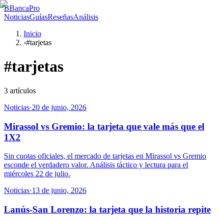
B
BancaPro
Noticias
Guías
Reseñas
Análisis
Inicio
›
#tarjetas
#
tarjetas
3
artículos
Noticias
·
20 de junio, 2026
Mirassol vs Gremio: la tarjeta que vale más que el
1X2
Sin cuotas oficiales, el mercado de tarjetas en Mirassol vs Gremio
esconde el verdadero valor. Análisis táctico y lectura para el
miércoles 22 de julio.
Noticias
·
13 de junio, 2026
Lanús-San Lorenzo: la tarjeta que la historia repite