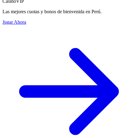
CasinoVIP
Las mejores cuotas y bonos de bienvenida en Perú.
Jugar Ahora