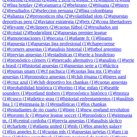
(
2
)
#
liga betplay
(
2
)
#
cajamarca
(
2
)
#
belgrano
(
2
)
#
tijuana
(
2
)
#
tigres
(
2
)
#
resultados
(
2
)
#
seleccion peruana
(
2
)
#
liga colombiana
(
2
)
#
alianza
(
2
)
#
pronosticos nba
(
2
)
#
volatilidad slots
(
2
)
#
apuestas
deportivas peru
(
2
)
#
aviator estrategia
(
2
)
#
jetx
(
2
)
#
copa libertadores
(
2
)
#
levante
(
2
)
#
clippers
(
2
)
#
cuotas fútbol
(
2
)
#
resultados uni
(
2
)
#
cristal
(
2
)
#
bodø/glimt
(
2
)
#
apuestas premier league
(
1
)
#
amonestaciones
(
1
)
#
necaxa
(
1
)
#
atlante fc
(
1
)
#
ligamx
(
1
)
#
apuesta
(
1
)
#
apuestas liga profesional
(
1
)
#
chapecoense
(
1
)
#
corners apuestas
(
1
)
#
analisis historial
(
1
)
#
futbol argentino
(
1
)
#
previas apuestas
(
1
)
#
estadisticas
(
1
)
#
serie a brasileirao
(
1
)
#
pronóstico córners
(
1
)
#
mercado alternativo
(
1
)
#
analisis
(
1
)
#
serie
a brasil
(
1
)
#
historial apuestas
(
1
)
#
apuestas serie a
(
1
)
#
táctica
(
1
)
#
pumas unam
(
1
)
#
cf pachuca
(
1
)
#
cuotas liga mx
(
1
)
#
valor
apuestas
(
1
)
#
pronostico apuestas
(
1
)
#
club tijuana
(
1
)
#
tigres uanl
(
1
)
#
cruz azul
(
1
)
#
club deportivo los chankas
(
1
)
#
cuotas apuestas
(
1
)
#
probabilidad histórica
(
1
)
#
torino
(
1
)
#
ac milan
(
1
)
#
seattle
sounders
(
1
)
#
portland timbers
(
1
)
#
pronóstico histórico
(
1
)
#
monza
(
1
)
#
cusco
(
1
)
#
atletico grau
(
1
)
#
historial enfrentamientos
(
1
)
#
análisis
liga 1
(
1
)
#
gimnasia lp
(
1
)
#
estadísticas
(
1
)
#
los chankas
(
1
)
#
estudiantes de rio cuarto
(
1
)
#
tigre
(
1
)
#
new england revolution
(
1
)
#
toronto fc
(
1
)
#
major league soccer
(
1
)
#
pronóstico
(
1
)
#
gimnasia
m.
(
1
)
#
central cordoba
(
1
)
#
previa apuestas
(
1
)
#
analisis táctico
(
1
)
#
charlotte
(
1
)
#
atlanta united
(
1
)
#
mls
(
1
)
#
los angeles galaxy
(
1
)
#
los angeles fc
(
1
)
#
cuotas mls
(
1
)
#
apuestas tarjetas
(
1
)
#
am i in