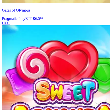
Gates of Olympus
Pragmatic Play
RTP
96.5
%
HOT