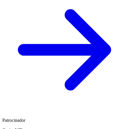
Patrocinador