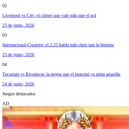
02
Liverpool vs City: el córner que vale más que el gol
25 de junio, 2026
03
Internacional-Cruzeiro: el 2.25 habla más claro que la historia
25 de junio, 2026
04
Tucumán vs Rivadavia: la tarjeta que el historial ya pinta amarilla
24 de junio, 2026
Juegos destacados
AD