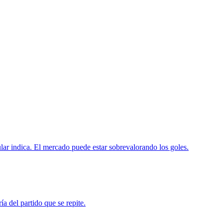
lar indica. El mercado puede estar sobrevalorando los goles.
ría del partido que se repite.