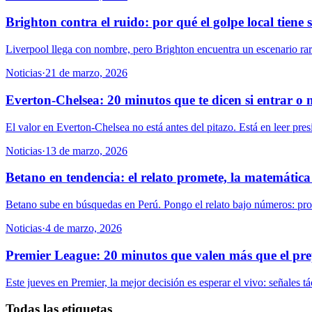
Brighton contra el ruido: por qué el golpe local tiene 
Liverpool llega con nombre, pero Brighton encuentra un escenario raro
Noticias
·
21 de marzo, 2026
Everton-Chelsea: 20 minutos que te dicen si entrar o 
El valor en Everton-Chelsea no está antes del pitazo. Está en leer pre
Noticias
·
13 de marzo, 2026
Betano en tendencia: el relato promete, la matemáti
Betano sube en búsquedas en Perú. Pongo el relato bajo números: prob
Noticias
·
4 de marzo, 2026
Premier League: 20 minutos que valen más que el pre
Este jueves en Premier, la mejor decisión es esperar el vivo: señales 
Todas las etiquetas