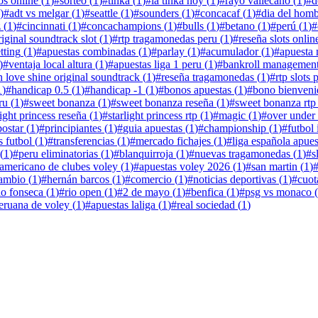
os online
(
1
)
#
sorteo
(
1
)
#
tinka
(
1
)
#
la tinka hoy
(
1
)
#
rayo vallecano
(
1
)
#
d
)
#
adt vs melgar
(
1
)
#
seattle
(
1
)
#
sounders
(
1
)
#
concacaf
(
1
)
#
dia del hom
z
(
1
)
#
cincinnati
(
1
)
#
concachampions
(
1
)
#
bulls
(
1
)
#
betano
(
1
)
#
perú
(
1
)
#
riginal soundtrack slot
(
1
)
#
rtp tragamonedas peru
(
1
)
#
reseña slots onlin
tting
(
1
)
#
apuestas combinadas
(
1
)
#
parlay
(
1
)
#
acumulador
(
1
)
#
apuesta 
)
#
ventaja local altura
(
1
)
#
apuestas liga 1 peru
(
1
)
#
bankroll managemen
n love shine original soundtrack
(
1
)
#
reseña tragamonedas
(
1
)
#
rtp slots 
1
)
#
handicap 0.5
(
1
)
#
handicap -1
(
1
)
#
bonos apuestas
(
1
)
#
bono bienveni
ru
(
1
)
#
sweet bonanza
(
1
)
#
sweet bonanza reseña
(
1
)
#
sweet bonanza rtp
light princess reseña
(
1
)
#
starlight princess rtp
(
1
)
#
magic
(
1
)
#
over under
ostar
(
1
)
#
principiantes
(
1
)
#
guia apuestas
(
1
)
#
championship
(
1
)
#
futbol 
s futbol
(
1
)
#
transferencias
(
1
)
#
mercado fichajes
(
1
)
#
liga española apues
(
1
)
#
peru eliminatorias
(
1
)
#
blanquirroja
(
1
)
#
nuevas tragamonedas
(
1
)
#
s
americano de clubes voley
(
1
)
#
apuestas voley 2026
(
1
)
#
san martin
(
1
)
cambio
(
1
)
#
hernán barcos
(
1
)
#
comercio
(
1
)
#
noticias deportivas
(
1
)
#
cuot
ao fonseca
(
1
)
#
rio open
(
1
)
#
2 de mayo
(
1
)
#
benfica
(
1
)
#
psg vs monaco
(
peruana de voley
(
1
)
#
apuestas laliga
(
1
)
#
real sociedad
(
1
)