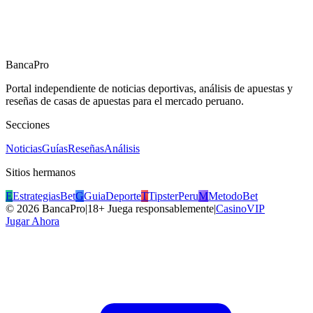
BancaPro
Portal independiente de noticias deportivas, análisis de apuestas y
reseñas de casas de apuestas para el mercado peruano.
Secciones
Noticias
Guías
Reseñas
Análisis
Sitios hermanos
E
EstrategiasBet
G
GuiaDeporte
T
TipsterPeru
M
MetodoBet
©
2026
BancaPro
|
18+ Juega responsablemente
|
CasinoVIP
Jugar Ahora