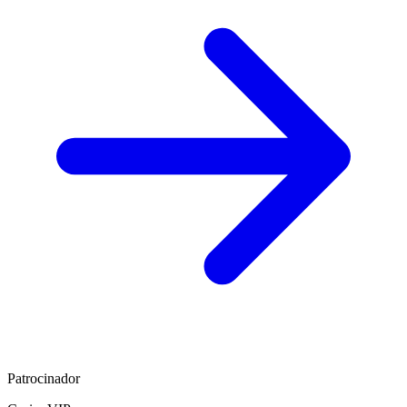
Patrocinador