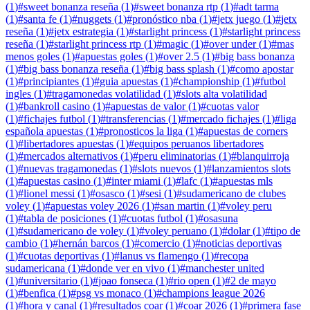
(
1
)
#
sweet bonanza reseña
(
1
)
#
sweet bonanza rtp
(
1
)
#
adt tarma
(
1
)
#
santa fe
(
1
)
#
nuggets
(
1
)
#
pronóstico nba
(
1
)
#
jetx juego
(
1
)
#
jetx
reseña
(
1
)
#
jetx estrategia
(
1
)
#
starlight princess
(
1
)
#
starlight princess
reseña
(
1
)
#
starlight princess rtp
(
1
)
#
magic
(
1
)
#
over under
(
1
)
#
mas
menos goles
(
1
)
#
apuestas goles
(
1
)
#
over 2.5
(
1
)
#
big bass bonanza
(
1
)
#
big bass bonanza reseña
(
1
)
#
big bass splash
(
1
)
#
como apostar
(
1
)
#
principiantes
(
1
)
#
guia apuestas
(
1
)
#
championship
(
1
)
#
futbol
ingles
(
1
)
#
tragamonedas volatilidad
(
1
)
#
slots alta volatilidad
(
1
)
#
bankroll casino
(
1
)
#
apuestas de valor
(
1
)
#
cuotas valor
(
1
)
#
fichajes futbol
(
1
)
#
transferencias
(
1
)
#
mercado fichajes
(
1
)
#
liga
española apuestas
(
1
)
#
pronosticos la liga
(
1
)
#
apuestas de corners
(
1
)
#
libertadores apuestas
(
1
)
#
equipos peruanos libertadores
(
1
)
#
mercados alternativos
(
1
)
#
peru eliminatorias
(
1
)
#
blanquirroja
(
1
)
#
nuevas tragamonedas
(
1
)
#
slots nuevos
(
1
)
#
lanzamientos slots
(
1
)
#
apuestas casino
(
1
)
#
inter miami
(
1
)
#
lafc
(
1
)
#
apuestas mls
(
1
)
#
lionel messi
(
1
)
#
osasco
(
1
)
#
sesi
(
1
)
#
sudamericano de clubes
voley
(
1
)
#
apuestas voley 2026
(
1
)
#
san martin
(
1
)
#
voley peru
(
1
)
#
tabla de posiciones
(
1
)
#
cuotas futbol
(
1
)
#
osasuna
(
1
)
#
sudamericano de voley
(
1
)
#
voley peruano
(
1
)
#
dolar
(
1
)
#
tipo de
cambio
(
1
)
#
hernán barcos
(
1
)
#
comercio
(
1
)
#
noticias deportivas
(
1
)
#
cuotas deportivas
(
1
)
#
lanus vs flamengo
(
1
)
#
recopa
sudamericana
(
1
)
#
donde ver en vivo
(
1
)
#
manchester united
(
1
)
#
universitario
(
1
)
#
joao fonseca
(
1
)
#
rio open
(
1
)
#
2 de mayo
(
1
)
#
benfica
(
1
)
#
psg vs monaco
(
1
)
#
champions league 2026
(
1
)
#
hora y canal
(
1
)
#
resultados coar
(
1
)
#
coar 2026
(
1
)
#
primera fase