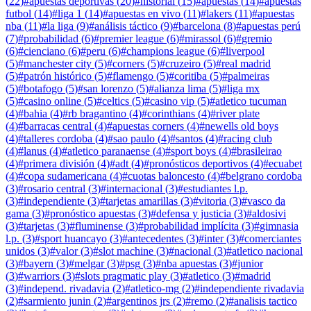
(
22
)
#
apuestas deportivas
(
20
)
#
historial
(
15
)
#
apuestas
(
14
)
#
apuestas
futbol
(
14
)
#
liga 1
(
14
)
#
apuestas en vivo
(
11
)
#
lakers
(
11
)
#
apuestas
nba
(
11
)
#
la liga
(
9
)
#
análisis táctico
(
9
)
#
barcelona
(
8
)
#
apuestas perú
(
7
)
#
probabilidad
(
6
)
#
premier league
(
6
)
#
mirassol
(
6
)
#
gremio
(
6
)
#
cienciano
(
6
)
#
peru
(
6
)
#
champions league
(
6
)
#
liverpool
(
5
)
#
manchester city
(
5
)
#
corners
(
5
)
#
cruzeiro
(
5
)
#
real madrid
(
5
)
#
patrón histórico
(
5
)
#
flamengo
(
5
)
#
coritiba
(
5
)
#
palmeiras
(
5
)
#
botafogo
(
5
)
#
san lorenzo
(
5
)
#
alianza lima
(
5
)
#
liga mx
(
5
)
#
casino online
(
5
)
#
celtics
(
5
)
#
casino vip
(
5
)
#
atletico tucuman
(
4
)
#
bahia
(
4
)
#
rb bragantino
(
4
)
#
corinthians
(
4
)
#
river plate
(
4
)
#
barracas central
(
4
)
#
apuestas corners
(
4
)
#
newells old boys
(
4
)
#
talleres cordoba
(
4
)
#
sao paulo
(
4
)
#
santos
(
4
)
#
racing club
(
4
)
#
lanus
(
4
)
#
atletico paranaense
(
4
)
#
sport boys
(
4
)
#
brasileirao
(
4
)
#
primera división
(
4
)
#
adt
(
4
)
#
pronósticos deportivos
(
4
)
#
ecuabet
(
4
)
#
copa sudamericana
(
4
)
#
cuotas baloncesto
(
4
)
#
belgrano cordoba
(
3
)
#
rosario central
(
3
)
#
internacional
(
3
)
#
estudiantes l.p.
(
3
)
#
independiente
(
3
)
#
tarjetas amarillas
(
3
)
#
vitoria
(
3
)
#
vasco da
gama
(
3
)
#
pronóstico apuestas
(
3
)
#
defensa y justicia
(
3
)
#
aldosivi
(
3
)
#
tarjetas
(
3
)
#
fluminense
(
3
)
#
probabilidad implícita
(
3
)
#
gimnasia
l.p.
(
3
)
#
sport huancayo
(
3
)
#
antecedentes
(
3
)
#
inter
(
3
)
#
comerciantes
unidos
(
3
)
#
valor
(
3
)
#
slot machine
(
3
)
#
nacional
(
3
)
#
atletico nacional
(
3
)
#
bayern
(
3
)
#
melgar
(
3
)
#
psg
(
3
)
#
nba apuestas
(
3
)
#
junior
(
3
)
#
warriors
(
3
)
#
slots pragmatic play
(
3
)
#
atletico
(
3
)
#
madrid
(
3
)
#
independ. rivadavia
(
2
)
#
atletico-mg
(
2
)
#
independiente rivadavia
(
2
)
#
sarmiento junin
(
2
)
#
argentinos jrs
(
2
)
#
remo
(
2
)
#
analisis tactico