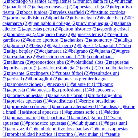
(
2
)
#
botafogo vs santos
(
2
)
#
platense
(
2
)
#
union santa fe
(
2
)
#
huracan
(
2
)
#
banfield
(
2
)
#
chapecoense-sc
(
2
)
#
apuestas la liga
(
2
)
#
deportivo
riestra
(
2
)
#
boca juniors
(
2
)
#
velez sarsfield
(
2
)
#
instituto cordoba
(
2
)
#
primera division
(
2
)
#
puebla
(
2
)
#
fbc melgar
(
2
)
#
value bet
(
2
)
#
fc
cajamarca
(
2
)
#
juan pablo ii college
(
2
)
#
ucv moquegua
(
2
)
#
alianza
atletico
(
2
)
#
apuestas peru
(
2
)
#
patron historico
(
2
)
#
sporting cristal
(
2
)
#
bundesliga
(
2
)
#
ignacio buse
(
2
)
#
apuestas tenis
(
2
)
#
deportivo
garcilaso
(
2
)
#
torneo apertura
(
2
)
#
chankas
(
2
)
#
monterrey
(
2
)
#
laliga
(
2
)
#
girona
(
2
)
#
betis
(
2
)
#
liga 1 peru
(
2
)
#
ligue 1
(
2
)
#
napoli
(
2
)
#
nba
(
2
)
#
liga betplay
(
2
)
#
cajamarca
(
2
)
#
belgrano
(
2
)
#
tijuana
(
2
)
#
tigres
(
2
)
#
resultados
(
2
)
#
seleccion peruana
(
2
)
#
liga colombiana
(
2
)
#
alianza
(
2
)
#
pronosticos nba
(
2
)
#
volatilidad slots
(
2
)
#
apuestas
deportivas peru
(
2
)
#
aviator estrategia
(
2
)
#
jetx
(
2
)
#
copa libertadores
(
2
)
#
levante
(
2
)
#
clippers
(
2
)
#
cuotas fútbol
(
2
)
#
resultados uni
(
2
)
#
cristal
(
2
)
#
bodø/glimt
(
2
)
#
apuestas premier league
(
1
)
#
amonestaciones
(
1
)
#
necaxa
(
1
)
#
atlante fc
(
1
)
#
ligamx
(
1
)
#
apuesta
(
1
)
#
apuestas liga profesional
(
1
)
#
chapecoense
(
1
)
#
corners apuestas
(
1
)
#
analisis historial
(
1
)
#
futbol argentino
(
1
)
#
previas apuestas
(
1
)
#
estadisticas
(
1
)
#
serie a brasileirao
(
1
)
#
pronóstico córners
(
1
)
#
mercado alternativo
(
1
)
#
analisis
(
1
)
#
serie
a brasil
(
1
)
#
historial apuestas
(
1
)
#
apuestas serie a
(
1
)
#
táctica
(
1
)
#
pumas unam
(
1
)
#
cf pachuca
(
1
)
#
cuotas liga mx
(
1
)
#
valor
apuestas
(
1
)
#
pronostico apuestas
(
1
)
#
club tijuana
(
1
)
#
tigres uanl
(
1
)
#
cruz azul
(
1
)
#
club deportivo los chankas
(
1
)
#
cuotas apuestas
(
1
)
#
probabilidad histórica
(
1
)
#
torino
(
1
)
#
ac milan
(
1
)
#
seattle