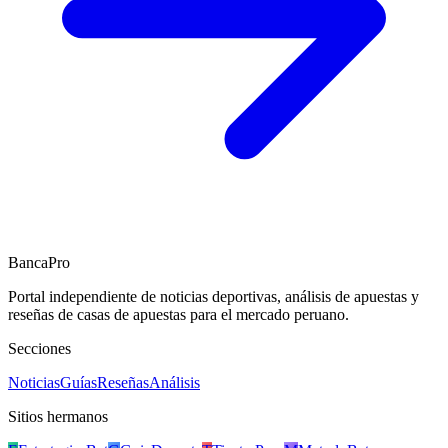
BancaPro
Portal independiente de noticias deportivas, análisis de apuestas y
reseñas de casas de apuestas para el mercado peruano.
Secciones
Noticias
Guías
Reseñas
Análisis
Sitios hermanos