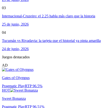
03
Internacional-Cruzeiro: el 2.25 habla más claro que la historia
25 de junio, 2026
04
Tucumán vs Rivadavia: la tarjeta que el historial ya pinta amarilla
24 de junio, 2026
Juegos destacados
AD
Gates of Olympus
Pragmatic Play
RTP
96.5
%
HOT
Sweet Bonanza
Pragmatic Play
RTP
96.51
%