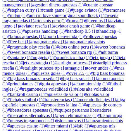
management
(
1
)
#
gestion dinero apuestas
(
1
)
#
cuanto apostar
(
1
)
#
stephen curry
(
1
)
#
crash game
(
1
)
#
juego aviator
(
1
)
#
cremonese
(
1
)
#
milan
(
1
)
#
am i in love shine original soundtrack
(
1
)
#
reseña
tragamonedas
(
1
)
#
rtp slots perú
(
1
)
#
roma
(
1
)
#
juventus
(
1
)
#
aviator
juego
(
1
)
#
aviator reseña
(
1
)
#
aviator crash game
(
1
)
#
handicap
asiatico
(
1
)
#
apuestas handicap
(
1
)
#
handicap 0.5
(
1
)
#
handicap -1
(
1
)
#
bonos apuestas
(
1
)
#
bono bienvenida
(
1
)
#
rollover apuestas
(
1
)
#
free bet
(
1
)
#
pragmatic play
(
1
)
#
pragmatic play slots
(
1
)
#
pragmatic play reseña
(
1
)
#
slots online peru
(
1
)
#
sweet bonanza
(
1
)
#
sweet bonanza reseña
(
1
)
#
sweet bonanza rtp
(
1
)
#
adt tarma
(
1
)
#
santa fe
(
1
)
#
nuggets
(
1
)
#
pronóstico nba
(
1
)
#
jetx juego
(
1
)
#
jetx
reseña
(
1
)
#
jetx estrategia
(
1
)
#
starlight princess
(
1
)
#
starlight princess
reseña
(
1
)
#
starlight princess rtp
(
1
)
#
magic
(
1
)
#
over under
(
1
)
#
mas
menos goles
(
1
)
#
apuestas goles
(
1
)
#
over 2.5
(
1
)
#
big bass bonanza
(
1
)
#
big bass bonanza reseña
(
1
)
#
big bass splash
(
1
)
#
como apostar
(
1
)
#
principiantes
(
1
)
#
guia apuestas
(
1
)
#
championship
(
1
)
#
futbol
ingles
(
1
)
#
tragamonedas volatilidad
(
1
)
#
slots alta volatilidad
(
1
)
#
bankroll casino
(
1
)
#
apuestas de valor
(
1
)
#
cuotas valor
(
1
)
#
fichajes futbol
(
1
)
#
transferencias
(
1
)
#
mercado fichajes
(
1
)
#
liga
española apuestas
(
1
)
#
pronosticos la liga
(
1
)
#
apuestas de corners
(
1
)
#
libertadores apuestas
(
1
)
#
equipos peruanos libertadores
(
1
)
#
mercados alternativos
(
1
)
#
peru eliminatorias
(
1
)
#
blanquirroja
(
1
)
#
nuevas tragamonedas
(
1
)
#
slots nuevos
(
1
)
#
lanzamientos slots
(
1
)
#
apuestas casino
(
1
)
#
inter miami
(
1
)
#
lafc
(
1
)
#
apuestas mls