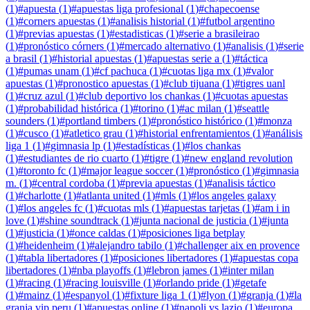
(
1
)
#
apuesta
(
1
)
#
apuestas liga profesional
(
1
)
#
chapecoense
(
1
)
#
corners apuestas
(
1
)
#
analisis historial
(
1
)
#
futbol argentino
(
1
)
#
previas apuestas
(
1
)
#
estadisticas
(
1
)
#
serie a brasileirao
(
1
)
#
pronóstico córners
(
1
)
#
mercado alternativo
(
1
)
#
analisis
(
1
)
#
serie
a brasil
(
1
)
#
historial apuestas
(
1
)
#
apuestas serie a
(
1
)
#
táctica
(
1
)
#
pumas unam
(
1
)
#
cf pachuca
(
1
)
#
cuotas liga mx
(
1
)
#
valor
apuestas
(
1
)
#
pronostico apuestas
(
1
)
#
club tijuana
(
1
)
#
tigres uanl
(
1
)
#
cruz azul
(
1
)
#
club deportivo los chankas
(
1
)
#
cuotas apuestas
(
1
)
#
probabilidad histórica
(
1
)
#
torino
(
1
)
#
ac milan
(
1
)
#
seattle
sounders
(
1
)
#
portland timbers
(
1
)
#
pronóstico histórico
(
1
)
#
monza
(
1
)
#
cusco
(
1
)
#
atletico grau
(
1
)
#
historial enfrentamientos
(
1
)
#
análisis
liga 1
(
1
)
#
gimnasia lp
(
1
)
#
estadísticas
(
1
)
#
los chankas
(
1
)
#
estudiantes de rio cuarto
(
1
)
#
tigre
(
1
)
#
new england revolution
(
1
)
#
toronto fc
(
1
)
#
major league soccer
(
1
)
#
pronóstico
(
1
)
#
gimnasia
m.
(
1
)
#
central cordoba
(
1
)
#
previa apuestas
(
1
)
#
analisis táctico
(
1
)
#
charlotte
(
1
)
#
atlanta united
(
1
)
#
mls
(
1
)
#
los angeles galaxy
(
1
)
#
los angeles fc
(
1
)
#
cuotas mls
(
1
)
#
apuestas tarjetas
(
1
)
#
am i in
love
(
1
)
#
shine soundtrack
(
1
)
#
junta nacional de justicia
(
1
)
#
junta
(
1
)
#
justicia
(
1
)
#
once caldas
(
1
)
#
posiciones liga betplay
(
1
)
#
heidenheim
(
1
)
#
alejandro tabilo
(
1
)
#
challenger aix en provence
(
1
)
#
tabla libertadores
(
1
)
#
posiciones libertadores
(
1
)
#
apuestas copa
libertadores
(
1
)
#
nba playoffs
(
1
)
#
lebron james
(
1
)
#
inter milan
(
1
)
#
racing
(
1
)
#
racing louisville
(
1
)
#
orlando pride
(
1
)
#
getafe
(
1
)
#
mainz
(
1
)
#
espanyol
(
1
)
#
fixture liga 1
(
1
)
#
lyon
(
1
)
#
granja
(
1
)
#
la
granja vip peru
(
1
)
#
apuestas online
(
1
)
#
napoli vs lazio
(
1
)
#
europa