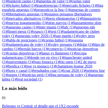
(
1
)
#
bankroll casino
(
1
)
#
apuestas de valor
(
1
)
#
cuotas valor
(
1
)
#
fichajes futbol
(
1
)
#
transferencias
(
1
)
#
mercado fichajes
(
1
)
#
liga
española apuestas
(
1
)
#
pronosticos la liga
(
1
)
#
apuestas de corners
(
1
)
#
libertadores apuestas
(
1
)
#
equipos peruanos libertadores
(
1
)
#
mercados alternativos
(
1
)
#
peru eliminatorias
(
1
)
#
blanquirroja
(
1
)
#
nuevas tragamonedas
(
1
)
#
slots nuevos
(
1
)
#
lanzamientos slots
(
1
)
#
apuestas casino
(
1
)
#
inter miami
(
1
)
#
lafc
(
1
)
#
apuestas mls
(
1
)
#
lionel messi
(
1
)
#
osasco
(
1
)
#
sesi
(
1
)
#
sudamericano de clubes
voley
(
1
)
#
apuestas voley 2026
(
1
)
#
san martin
(
1
)
#
voley peru
(
1
)
#
tabla de posiciones
(
1
)
#
cuotas futbol
(
1
)
#
osasuna
(
1
)
#
sudamericano de voley
(
1
)
#
voley peruano
(
1
)
#
dolar
(
1
)
#
tipo de
cambio
(
1
)
#
hernán barcos
(
1
)
#
comercio
(
1
)
#
noticias deportivas
(
1
)
#
cuotas deportivas
(
1
)
#
lanus vs flamengo
(
1
)
#
recopa
sudamericana
(
1
)
#
donde ver en vivo
(
1
)
#
manchester united
(
1
)
#
universitario
(
1
)
#
joao fonseca
(
1
)
#
rio open
(
1
)
#
2 de mayo
(
1
)
#
benfica
(
1
)
#
psg vs monaco
(
1
)
#
champions league 2026
(
1
)
#
hora y canal
(
1
)
#
resultados coar
(
1
)
#
coar 2026
(
1
)
#
primera fase
(
1
)
#
unprg
(
1
)
#
noticias perú
(
1
)
#
liga peruana de voley
(
1
)
#
apuestas
laliga
(
1
)
#
real sociedad
(
1
)
Lo más leído
01
Belgrano vs Central: el detalle que el 1X2 esconde