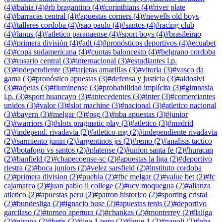
(
4
)
#
bahia
(
4
)
#
rb bragantino
(
4
)
#
corinthians
(
4
)
#
river plate
(
4
)
#
barracas central
(
4
)
#
apuestas corners
(
4
)
#
newells old boys
(
4
)
#
talleres cordoba
(
4
)
#
sao paulo
(
4
)
#
santos
(
4
)
#
racing club
(
4
)
#
lanus
(
4
)
#
atletico paranaense
(
4
)
#
sport boys
(
4
)
#
brasileirao
(
4
)
#
primera división
(
4
)
#
adt
(
4
)
#
pronósticos deportivos
(
4
)
#
ecuabet
(
4
)
#
copa sudamericana
(
4
)
#
cuotas baloncesto
(
4
)
#
belgrano cordoba
(
3
)
#
rosario central
(
3
)
#
internacional
(
3
)
#
estudiantes l.p.
(
3
)
#
independiente
(
3
)
#
tarjetas amarillas
(
3
)
#
vitoria
(
3
)
#
vasco da
gama
(
3
)
#
pronóstico apuestas
(
3
)
#
defensa y justicia
(
3
)
#
aldosivi
(
3
)
#
tarjetas
(
3
)
#
fluminense
(
3
)
#
probabilidad implícita
(
3
)
#
gimnasia
l.p.
(
3
)
#
sport huancayo
(
3
)
#
antecedentes
(
3
)
#
inter
(
3
)
#
comerciantes
unidos
(
3
)
#
valor
(
3
)
#
slot machine
(
3
)
#
nacional
(
3
)
#
atletico nacional
(
3
)
#
bayern
(
3
)
#
melgar
(
3
)
#
psg
(
3
)
#
nba apuestas
(
3
)
#
junior
(
3
)
#
warriors
(
3
)
#
slots pragmatic play
(
3
)
#
atletico
(
3
)
#
madrid
(
3
)
#
independ. rivadavia
(
2
)
#
atletico-mg
(
2
)
#
independiente rivadavia
(
2
)
#
sarmiento junin
(
2
)
#
argentinos jrs
(
2
)
#
remo
(
2
)
#
analisis tactico
(
2
)
#
botafogo vs santos
(
2
)
#
platense
(
2
)
#
union santa fe
(
2
)
#
huracan
(
2
)
#
banfield
(
2
)
#
chapecoense-sc
(
2
)
#
apuestas la liga
(
2
)
#
deportivo
riestra
(
2
)
#
boca juniors
(
2
)
#
velez sarsfield
(
2
)
#
instituto cordoba
(
2
)
#
primera division
(
2
)
#
puebla
(
2
)
#
fbc melgar
(
2
)
#
value bet
(
2
)
#
fc
cajamarca
(
2
)
#
juan pablo ii college
(
2
)
#
ucv moquegua
(
2
)
#
alianza
atletico
(
2
)
#
apuestas peru
(
2
)
#
patron historico
(
2
)
#
sporting cristal
(
2
)
#
bundesliga
(
2
)
#
ignacio buse
(
2
)
#
apuestas tenis
(
2
)
#
deportivo
garcilaso
(
2
)
#
torneo apertura
(
2
)
#
chankas
(
2
)
#
monterrey
(
2
)
#
laliga
(
2
)
#
girona
(
2
)
#
betis
(
2
)
#
liga 1 peru
(
2
)
#
ligue 1
(
2
)
#
napoli
(
2
)
#
nba