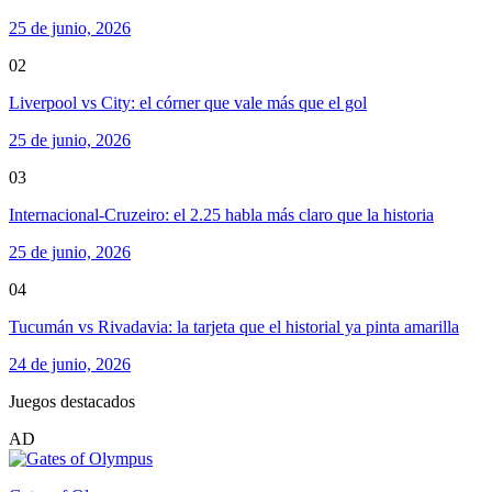
25 de junio, 2026
02
Liverpool vs City: el córner que vale más que el gol
25 de junio, 2026
03
Internacional-Cruzeiro: el 2.25 habla más claro que la historia
25 de junio, 2026
04
Tucumán vs Rivadavia: la tarjeta que el historial ya pinta amarilla
24 de junio, 2026
Juegos destacados
AD