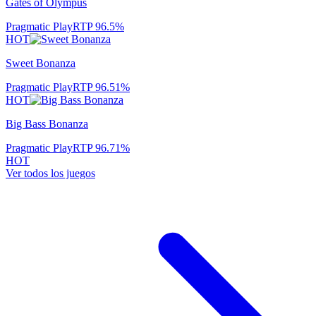
Gates of Olympus
Pragmatic Play
RTP
96.5
%
HOT
Sweet Bonanza
Pragmatic Play
RTP
96.51
%
HOT
Big Bass Bonanza
Pragmatic Play
RTP
96.71
%
HOT
Ver todos los juegos