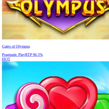
Gates of Olympus
Pragmatic Play
RTP
96.5
%
HOT