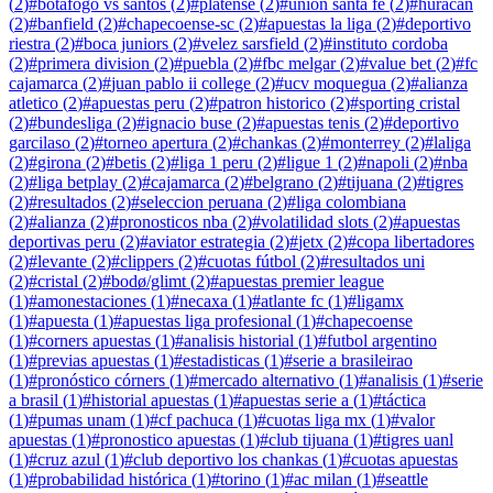
(
2
)
#
botafogo vs santos
(
2
)
#
platense
(
2
)
#
union santa fe
(
2
)
#
huracan
(
2
)
#
banfield
(
2
)
#
chapecoense-sc
(
2
)
#
apuestas la liga
(
2
)
#
deportivo
riestra
(
2
)
#
boca juniors
(
2
)
#
velez sarsfield
(
2
)
#
instituto cordoba
(
2
)
#
primera division
(
2
)
#
puebla
(
2
)
#
fbc melgar
(
2
)
#
value bet
(
2
)
#
fc
cajamarca
(
2
)
#
juan pablo ii college
(
2
)
#
ucv moquegua
(
2
)
#
alianza
atletico
(
2
)
#
apuestas peru
(
2
)
#
patron historico
(
2
)
#
sporting cristal
(
2
)
#
bundesliga
(
2
)
#
ignacio buse
(
2
)
#
apuestas tenis
(
2
)
#
deportivo
garcilaso
(
2
)
#
torneo apertura
(
2
)
#
chankas
(
2
)
#
monterrey
(
2
)
#
laliga
(
2
)
#
girona
(
2
)
#
betis
(
2
)
#
liga 1 peru
(
2
)
#
ligue 1
(
2
)
#
napoli
(
2
)
#
nba
(
2
)
#
liga betplay
(
2
)
#
cajamarca
(
2
)
#
belgrano
(
2
)
#
tijuana
(
2
)
#
tigres
(
2
)
#
resultados
(
2
)
#
seleccion peruana
(
2
)
#
liga colombiana
(
2
)
#
alianza
(
2
)
#
pronosticos nba
(
2
)
#
volatilidad slots
(
2
)
#
apuestas
deportivas peru
(
2
)
#
aviator estrategia
(
2
)
#
jetx
(
2
)
#
copa libertadores
(
2
)
#
levante
(
2
)
#
clippers
(
2
)
#
cuotas fútbol
(
2
)
#
resultados uni
(
2
)
#
cristal
(
2
)
#
bodø/glimt
(
2
)
#
apuestas premier league
(
1
)
#
amonestaciones
(
1
)
#
necaxa
(
1
)
#
atlante fc
(
1
)
#
ligamx
(
1
)
#
apuesta
(
1
)
#
apuestas liga profesional
(
1
)
#
chapecoense
(
1
)
#
corners apuestas
(
1
)
#
analisis historial
(
1
)
#
futbol argentino
(
1
)
#
previas apuestas
(
1
)
#
estadisticas
(
1
)
#
serie a brasileirao
(
1
)
#
pronóstico córners
(
1
)
#
mercado alternativo
(
1
)
#
analisis
(
1
)
#
serie
a brasil
(
1
)
#
historial apuestas
(
1
)
#
apuestas serie a
(
1
)
#
táctica
(
1
)
#
pumas unam
(
1
)
#
cf pachuca
(
1
)
#
cuotas liga mx
(
1
)
#
valor
apuestas
(
1
)
#
pronostico apuestas
(
1
)
#
club tijuana
(
1
)
#
tigres uanl
(
1
)
#
cruz azul
(
1
)
#
club deportivo los chankas
(
1
)
#
cuotas apuestas
(
1
)
#
probabilidad histórica
(
1
)
#
torino
(
1
)
#
ac milan
(
1
)
#
seattle