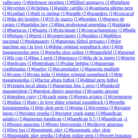
vallecano
(
1
)
#
defensor sporting
(
1
)
#
fútbol uruguayo
(
1
)
#
brighton
(
1
)
#
everton
(
1
)
#
chelsea
(
1
)
#
andre carrillo
(
1
)
#
camiseta alterna peru
(
1
)
#
cagliari
(
1
)
#
adt vs melgar
(
1
)
#
seattle
(
1
)
#
sounders
(
1
)
#
concacaf
(
1
)
#
dia del hombre
(
1
)
#
19 de marzo
(
1
)
#
hombre
(
1
)
#
juegos de
casino
(
1
)
#
partidos hoy
(
1
)
#
liga profesional argentina
(
1
)
#
atalanta
(
1
)
#
barracas
(
1
)
#
juarez
(
1
)
#
cincinnati
(
1
)
#
concachampions
(
1
)
#
bulls
(
1
)
#
betano
(
1
)
#
perú
(
1
)
#
comerciantes
(
1
)
#
unidos
(
1
)
#
atlético
nacional
(
1
)
#
galatasaray
(
1
)
#
apuestas fútbol peruano
(
1
)
#
slot
machine am i in love
(
1
)
#
shine original soundtrack slot
(
1
)
#
rtp
tragamonedas peru
(
1
)
#
reseña slots online
(
1
)
#
mansfield
(
1
)
#
arsenal
(
1
)
#
fa cup
(
1
)
#
liga 1 perú
(
1
)
#
monaco
(
1
)
#
dia de la mujer
(
1
)
#
mujer
(
1
)
#
pelicans
(
1
)
#
tottenham
(
1
)
#
value betting
(
1
)
#
apuestas
combinadas
(
1
)
#
parlay
(
1
)
#
acumulador
(
1
)
#
apuesta multiple
(
1
)
#
como
(
1
)
#
copa italia
(
1
)
#
shine original soundtrack
(
1
)
#
rtp
tragamonedas
(
1
)
#
factor altura futbol
(
1
)
#
altitud peru futbol
(
1
)
#
ventaja local altura
(
1
)
#
apuestas liga 1 peru
(
1
)
#
bankroll
management
(
1
)
#
gestion dinero apuestas
(
1
)
#
cuanto apostar
(
1
)
#
stephen curry
(
1
)
#
crash game
(
1
)
#
juego aviator
(
1
)
#
cremonese
(
1
)
#
milan
(
1
)
#
am i in love shine original soundtrack
(
1
)
#
reseña
tragamonedas
(
1
)
#
rtp slots perú
(
1
)
#
roma
(
1
)
#
juventus
(
1
)
#
aviator
juego
(
1
)
#
aviator reseña
(
1
)
#
aviator crash game
(
1
)
#
handicap
asiatico
(
1
)
#
apuestas handicap
(
1
)
#
handicap 0.5
(
1
)
#
handicap -1
(
1
)
#
bonos apuestas
(
1
)
#
bono bienvenida
(
1
)
#
rollover apuestas
(
1
)
#
free bet
(
1
)
#
pragmatic play
(
1
)
#
pragmatic play slots
(
1
)
#
pragmatic play reseña
(
1
)
#
slots online peru
(
1
)
#
sweet bonanza