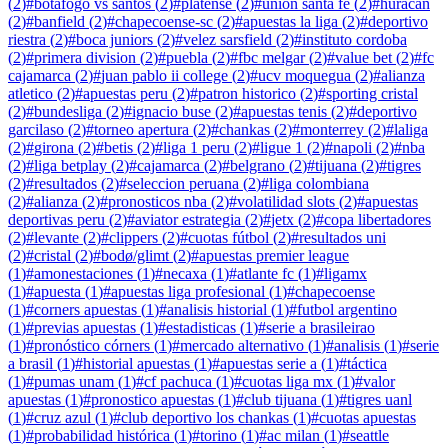
(
2
)
#
botafogo vs santos
(
2
)
#
platense
(
2
)
#
union santa fe
(
2
)
#
huracan
(
2
)
#
banfield
(
2
)
#
chapecoense-sc
(
2
)
#
apuestas la liga
(
2
)
#
deportivo
riestra
(
2
)
#
boca juniors
(
2
)
#
velez sarsfield
(
2
)
#
instituto cordoba
(
2
)
#
primera division
(
2
)
#
puebla
(
2
)
#
fbc melgar
(
2
)
#
value bet
(
2
)
#
fc
cajamarca
(
2
)
#
juan pablo ii college
(
2
)
#
ucv moquegua
(
2
)
#
alianza
atletico
(
2
)
#
apuestas peru
(
2
)
#
patron historico
(
2
)
#
sporting cristal
(
2
)
#
bundesliga
(
2
)
#
ignacio buse
(
2
)
#
apuestas tenis
(
2
)
#
deportivo
garcilaso
(
2
)
#
torneo apertura
(
2
)
#
chankas
(
2
)
#
monterrey
(
2
)
#
laliga
(
2
)
#
girona
(
2
)
#
betis
(
2
)
#
liga 1 peru
(
2
)
#
ligue 1
(
2
)
#
napoli
(
2
)
#
nba
(
2
)
#
liga betplay
(
2
)
#
cajamarca
(
2
)
#
belgrano
(
2
)
#
tijuana
(
2
)
#
tigres
(
2
)
#
resultados
(
2
)
#
seleccion peruana
(
2
)
#
liga colombiana
(
2
)
#
alianza
(
2
)
#
pronosticos nba
(
2
)
#
volatilidad slots
(
2
)
#
apuestas
deportivas peru
(
2
)
#
aviator estrategia
(
2
)
#
jetx
(
2
)
#
copa libertadores
(
2
)
#
levante
(
2
)
#
clippers
(
2
)
#
cuotas fútbol
(
2
)
#
resultados uni
(
2
)
#
cristal
(
2
)
#
bodø/glimt
(
2
)
#
apuestas premier league
(
1
)
#
amonestaciones
(
1
)
#
necaxa
(
1
)
#
atlante fc
(
1
)
#
ligamx
(
1
)
#
apuesta
(
1
)
#
apuestas liga profesional
(
1
)
#
chapecoense
(
1
)
#
corners apuestas
(
1
)
#
analisis historial
(
1
)
#
futbol argentino
(
1
)
#
previas apuestas
(
1
)
#
estadisticas
(
1
)
#
serie a brasileirao
(
1
)
#
pronóstico córners
(
1
)
#
mercado alternativo
(
1
)
#
analisis
(
1
)
#
serie
a brasil
(
1
)
#
historial apuestas
(
1
)
#
apuestas serie a
(
1
)
#
táctica
(
1
)
#
pumas unam
(
1
)
#
cf pachuca
(
1
)
#
cuotas liga mx
(
1
)
#
valor
apuestas
(
1
)
#
pronostico apuestas
(
1
)
#
club tijuana
(
1
)
#
tigres uanl
(
1
)
#
cruz azul
(
1
)
#
club deportivo los chankas
(
1
)
#
cuotas apuestas
(
1
)
#
probabilidad histórica
(
1
)
#
torino
(
1
)
#
ac milan
(
1
)
#
seattle