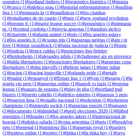
sounders
(
1
)
#
portland timbers
(
1
)
#
pronóstico histórico
(
1
)
#
monza
(
1
)
#
cusco
(
1
)
#
atletico grau
(
1
)
#
historial enfrentamientos
(
1
)
#
análisis
liga 1
(
1
)
#
gimnasia lp
(
1
)
#
estadísticas
(
1
)
#
los chankas
(
1
)
#
estudiantes de rio cuarto
(
1
)
#
tigre
(
1
)
#
new england revolution
(
1
)
#
toronto fc
(
1
)
#
major league soccer
(
1
)
#
pronóstico
(
1
)
#
gimnasia
m.
(
1
)
#
central cordoba
(
1
)
#
previa apuestas
(
1
)
#
analisis táctico
(
1
)
#
charlotte
(
1
)
#
atlanta united
(
1
)
#
mls
(
1
)
#
los angeles galaxy
(
1
)
#
los angeles fc
(
1
)
#
cuotas mls
(
1
)
#
apuestas tarjetas
(
1
)
#
am i in
love
(
1
)
#
shine soundtrack
(
1
)
#
junta nacional de justicia
(
1
)
#
junta
(
1
)
#
justicia
(
1
)
#
once caldas
(
1
)
#
posiciones liga betplay
(
1
)
#
heidenheim
(
1
)
#
alejandro tabilo
(
1
)
#
challenger aix en provence
(
1
)
#
tabla libertadores
(
1
)
#
posiciones libertadores
(
1
)
#
apuestas copa
libertadores
(
1
)
#
nba playoffs
(
1
)
#
lebron james
(
1
)
#
inter milan
(
1
)
#
racing
(
1
)
#
racing louisville
(
1
)
#
orlando pride
(
1
)
#
getafe
(
1
)
#
mainz
(
1
)
#
espanyol
(
1
)
#
fixture liga 1
(
1
)
#
lyon
(
1
)
#
granja
(
1
)
#
la
granja vip peru
(
1
)
#
apuestas online
(
1
)
#
napoli vs lazio
(
1
)
#
europa
league
(
1
)
#
saques de esquina
(
1
)
#
play-in nba
(
1
)
#
portland trail
blazers
(
1
)
#
puerto cabello
(
1
)
#
atletico mineiro
(
1
)
#
maroon 5 peru
(
1
)
#
maroon lima
(
1
)
#
estadio nacional
(
1
)
#
pokemon
(
1
)
#
pokemon
champions
(
1
)
#
nintendo switch
(
1
)
#
apuestas esports
(
1
)
#
jaguares
(
1
)
#
documento
(
1
)
#
identidad
(
1
)
#
perú elecciones 2026
(
1
)
#
fútbol
argentino
(
1
)
#
thunder
(
1
)
#
los angeles lakers
(
1
)
#
internacional de
bogotá
(
1
)
#
atletico rafaela
(
1
)
#
copa argentina
(
1
)
#
nets
(
1
)
#
brooklyn
nets
(
1
)
#
senegal
(
1
)
#
amistoso fifa
(
1
)
#
apuestas royal
(
1
)
#
parlays
(
1
)
#
sorteos online
(
1
)
#
sorteo
(
1
)
#
tinka
(
1
)
#
la tinka hoy
(
1
)
#
rayo