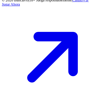
©
2026
BancaPro
|
18+ Juega responsablemente
|
CasinoVIP
Jugar Ahora