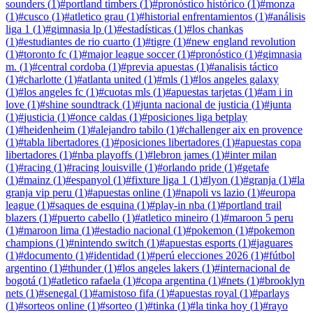
sounders
(
1
)
#
portland timbers
(
1
)
#
pronóstico histórico
(
1
)
#
monza
(
1
)
#
cusco
(
1
)
#
atletico grau
(
1
)
#
historial enfrentamientos
(
1
)
#
análisis
liga 1
(
1
)
#
gimnasia lp
(
1
)
#
estadísticas
(
1
)
#
los chankas
(
1
)
#
estudiantes de rio cuarto
(
1
)
#
tigre
(
1
)
#
new england revolution
(
1
)
#
toronto fc
(
1
)
#
major league soccer
(
1
)
#
pronóstico
(
1
)
#
gimnasia
m.
(
1
)
#
central cordoba
(
1
)
#
previa apuestas
(
1
)
#
analisis táctico
(
1
)
#
charlotte
(
1
)
#
atlanta united
(
1
)
#
mls
(
1
)
#
los angeles galaxy
(
1
)
#
los angeles fc
(
1
)
#
cuotas mls
(
1
)
#
apuestas tarjetas
(
1
)
#
am i in
love
(
1
)
#
shine soundtrack
(
1
)
#
junta nacional de justicia
(
1
)
#
junta
(
1
)
#
justicia
(
1
)
#
once caldas
(
1
)
#
posiciones liga betplay
(
1
)
#
heidenheim
(
1
)
#
alejandro tabilo
(
1
)
#
challenger aix en provence
(
1
)
#
tabla libertadores
(
1
)
#
posiciones libertadores
(
1
)
#
apuestas copa
libertadores
(
1
)
#
nba playoffs
(
1
)
#
lebron james
(
1
)
#
inter milan
(
1
)
#
racing
(
1
)
#
racing louisville
(
1
)
#
orlando pride
(
1
)
#
getafe
(
1
)
#
mainz
(
1
)
#
espanyol
(
1
)
#
fixture liga 1
(
1
)
#
lyon
(
1
)
#
granja
(
1
)
#
la
granja vip peru
(
1
)
#
apuestas online
(
1
)
#
napoli vs lazio
(
1
)
#
europa
league
(
1
)
#
saques de esquina
(
1
)
#
play-in nba
(
1
)
#
portland trail
blazers
(
1
)
#
puerto cabello
(
1
)
#
atletico mineiro
(
1
)
#
maroon 5 peru
(
1
)
#
maroon lima
(
1
)
#
estadio nacional
(
1
)
#
pokemon
(
1
)
#
pokemon
champions
(
1
)
#
nintendo switch
(
1
)
#
apuestas esports
(
1
)
#
jaguares
(
1
)
#
documento
(
1
)
#
identidad
(
1
)
#
perú elecciones 2026
(
1
)
#
fútbol
argentino
(
1
)
#
thunder
(
1
)
#
los angeles lakers
(
1
)
#
internacional de
bogotá
(
1
)
#
atletico rafaela
(
1
)
#
copa argentina
(
1
)
#
nets
(
1
)
#
brooklyn
nets
(
1
)
#
senegal
(
1
)
#
amistoso fifa
(
1
)
#
apuestas royal
(
1
)
#
parlays
(
1
)
#
sorteos online
(
1
)
#
sorteo
(
1
)
#
tinka
(
1
)
#
la tinka hoy
(
1
)
#
rayo