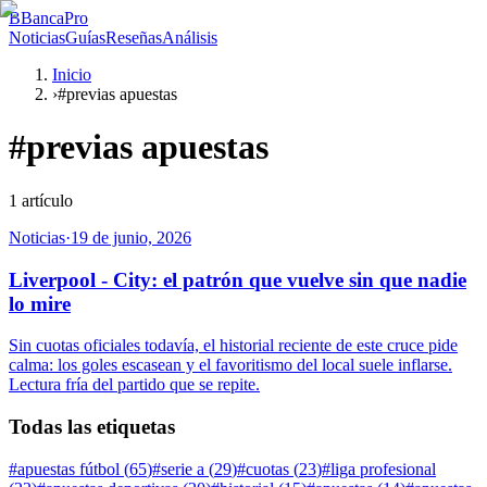
B
BancaPro
Noticias
Guías
Reseñas
Análisis
Inicio
›
#previas apuestas
#
previas apuestas
1
artículo
Noticias
·
19 de junio, 2026
Liverpool - City: el patrón que vuelve sin que nadie
lo mire
Sin cuotas oficiales todavía, el historial reciente de este cruce pide
calma: los goles escasean y el favoritismo del local suele inflarse.
Lectura fría del partido que se repite.
Todas las etiquetas
#
apuestas fútbol
(
65
)
#
serie a
(
29
)
#
cuotas
(
23
)
#
liga profesional