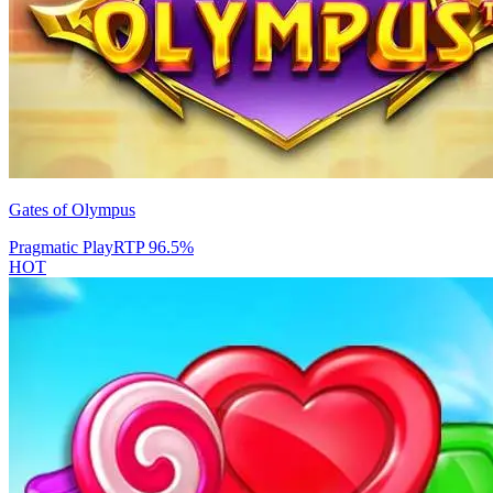
Gates of Olympus
Pragmatic Play
RTP
96.5
%
HOT