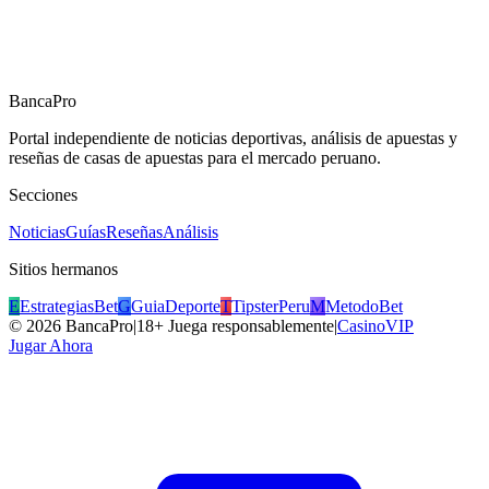
BancaPro
Portal independiente de noticias deportivas, análisis de apuestas y
reseñas de casas de apuestas para el mercado peruano.
Secciones
Noticias
Guías
Reseñas
Análisis
Sitios hermanos
E
EstrategiasBet
G
GuiaDeporte
T
TipsterPeru
M
MetodoBet
©
2026
BancaPro
|
18+ Juega responsablemente
|
CasinoVIP
Jugar Ahora