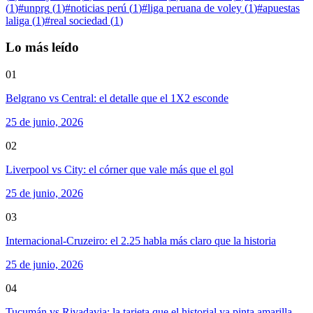
(
1
)
#
unprg
(
1
)
#
noticias perú
(
1
)
#
liga peruana de voley
(
1
)
#
apuestas
laliga
(
1
)
#
real sociedad
(
1
)
Lo más leído
01
Belgrano vs Central: el detalle que el 1X2 esconde
25 de junio, 2026
02
Liverpool vs City: el córner que vale más que el gol
25 de junio, 2026
03
Internacional-Cruzeiro: el 2.25 habla más claro que la historia
25 de junio, 2026
04
Tucumán vs Rivadavia: la tarjeta que el historial ya pinta amarilla