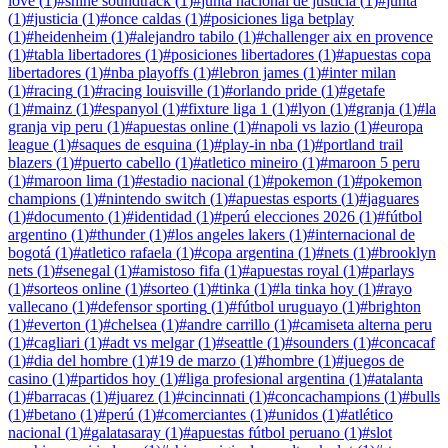
love
(
1
)
#
shine soundtrack
(
1
)
#
junta nacional de justicia
(
1
)
#
junta
(
1
)
#
justicia
(
1
)
#
once caldas
(
1
)
#
posiciones liga betplay
(
1
)
#
heidenheim
(
1
)
#
alejandro tabilo
(
1
)
#
challenger aix en provence
(
1
)
#
tabla libertadores
(
1
)
#
posiciones libertadores
(
1
)
#
apuestas copa
libertadores
(
1
)
#
nba playoffs
(
1
)
#
lebron james
(
1
)
#
inter milan
(
1
)
#
racing
(
1
)
#
racing louisville
(
1
)
#
orlando pride
(
1
)
#
getafe
(
1
)
#
mainz
(
1
)
#
espanyol
(
1
)
#
fixture liga 1
(
1
)
#
lyon
(
1
)
#
granja
(
1
)
#
la
granja vip peru
(
1
)
#
apuestas online
(
1
)
#
napoli vs lazio
(
1
)
#
europa
league
(
1
)
#
saques de esquina
(
1
)
#
play-in nba
(
1
)
#
portland trail
blazers
(
1
)
#
puerto cabello
(
1
)
#
atletico mineiro
(
1
)
#
maroon 5 peru
(
1
)
#
maroon lima
(
1
)
#
estadio nacional
(
1
)
#
pokemon
(
1
)
#
pokemon
champions
(
1
)
#
nintendo switch
(
1
)
#
apuestas esports
(
1
)
#
jaguares
(
1
)
#
documento
(
1
)
#
identidad
(
1
)
#
perú elecciones 2026
(
1
)
#
fútbol
argentino
(
1
)
#
thunder
(
1
)
#
los angeles lakers
(
1
)
#
internacional de
bogotá
(
1
)
#
atletico rafaela
(
1
)
#
copa argentina
(
1
)
#
nets
(
1
)
#
brooklyn
nets
(
1
)
#
senegal
(
1
)
#
amistoso fifa
(
1
)
#
apuestas royal
(
1
)
#
parlays
(
1
)
#
sorteos online
(
1
)
#
sorteo
(
1
)
#
tinka
(
1
)
#
la tinka hoy
(
1
)
#
rayo
vallecano
(
1
)
#
defensor sporting
(
1
)
#
fútbol uruguayo
(
1
)
#
brighton
(
1
)
#
everton
(
1
)
#
chelsea
(
1
)
#
andre carrillo
(
1
)
#
camiseta alterna peru
(
1
)
#
cagliari
(
1
)
#
adt vs melgar
(
1
)
#
seattle
(
1
)
#
sounders
(
1
)
#
concacaf
(
1
)
#
dia del hombre
(
1
)
#
19 de marzo
(
1
)
#
hombre
(
1
)
#
juegos de
casino
(
1
)
#
partidos hoy
(
1
)
#
liga profesional argentina
(
1
)
#
atalanta
(
1
)
#
barracas
(
1
)
#
juarez
(
1
)
#
cincinnati
(
1
)
#
concachampions
(
1
)
#
bulls
(
1
)
#
betano
(
1
)
#
perú
(
1
)
#
comerciantes
(
1
)
#
unidos
(
1
)
#
atlético
nacional
(
1
)
#
galatasaray
(
1
)
#
apuestas fútbol peruano
(
1
)
#
slot