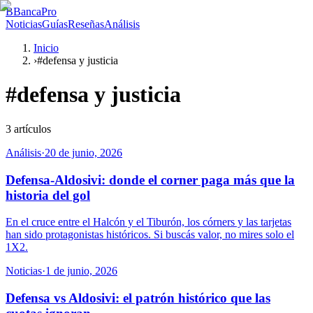
B
BancaPro
Noticias
Guías
Reseñas
Análisis
Inicio
›
#defensa y justicia
#
defensa y justicia
3
artículos
Análisis
·
20 de junio, 2026
Defensa-Aldosivi: donde el corner paga más que la
historia del gol
En el cruce entre el Halcón y el Tiburón, los córners y las tarjetas
han sido protagonistas históricos. Si buscás valor, no mires solo el
1X2.
Noticias
·
1 de junio, 2026
Defensa vs Aldosivi: el patrón histórico que las