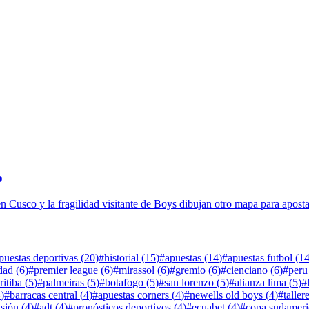
o
n Cusco y la fragilidad visitante de Boys dibujan otro mapa para aposta
puestas deportivas
(
20
)
#
historial
(
15
)
#
apuestas
(
14
)
#
apuestas futbol
(
1
dad
(
6
)
#
premier league
(
6
)
#
mirassol
(
6
)
#
gremio
(
6
)
#
cienciano
(
6
)
#
peru
ritiba
(
5
)
#
palmeiras
(
5
)
#
botafogo
(
5
)
#
san lorenzo
(
5
)
#
alianza lima
(
5
)
#
4
)
#
barracas central
(
4
)
#
apuestas corners
(
4
)
#
newells old boys
(
4
)
#
talle
isión
(
4
)
#
adt
(
4
)
#
pronósticos deportivos
(
4
)
#
ecuabet
(
4
)
#
copa sudameri