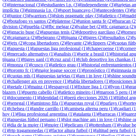
(
3
)
#
internacional
(
3
)
#
estudiantes l.p.
(
3
)
#
independiente
(
3
)
#
tarjetas a
implícita
(
3
)
#
gimnasia l.p.
(
3
)
#
sport huancayo
(
3
)
#
antecedentes
(
3
)
#
i
(
3
)
#
junior
(
3
)
#
warriors
(
3
)
#
slots pragmatic play
(
3
)
#
atletico
(
3
)
#
madr
(
2
)
#
botafogo vs santos
(
2
)
#
platense
(
2
)
#
union santa fe
(
2
)
#
huracan
(
2
division
(
2
)
#
puebla
(
2
)
#
fbc melgar
(
2
)
#
value bet
(
2
)
#
fc cajamarca
(
2
)
(
2
)
#
ignacio buse
(
2
)
#
apuestas tenis
(
2
)
#
deportivo garcilaso
(
2
)
#
torneo
(
2
)
#
cajamarca
(
2
)
#
belgrano
(
2
)
#
tijuana
(
2
)
#
tigres
(
2
)
#
resultados
(
2
)
#
s
(
2
)
#
jetx
(
2
)
#
copa libertadores
(
2
)
#
levante
(
2
)
#
clippers
(
2
)
#
cuotas fútb
(
1
)
#
apuesta
(
1
)
#
apuestas liga profesional
(
1
)
#
chapecoense
(
1
)
#
corner
(
1
)
#
mercado alternativo
(
1
)
#
analisis
(
1
)
#
serie a brasil
(
1
)
#
historial ap
tijuana
(
1
)
#
tigres uanl
(
1
)
#
cruz azul
(
1
)
#
club deportivo los chankas
(
1
(
1
)
#
monza
(
1
)
#
cusco
(
1
)
#
atletico grau
(
1
)
#
historial enfrentamientos
(
(
1
)
#
toronto fc
(
1
)
#
major league soccer
(
1
)
#
pronóstico
(
1
)
#
gimnasia m
(
1
)
#
cuotas mls
(
1
)
#
apuestas tarjetas
(
1
)
#
am i in love
(
1
)
#
shine soundt
(
1
)
#
challenger aix en provence
(
1
)
#
tabla libertadores
(
1
)
#
posiciones l
(
1
)
#
getafe
(
1
)
#
mainz
(
1
)
#
espanyol
(
1
)
#
fixture liga 1
(
1
)
#
lyon
(
1
)
#
gra
blazers
(
1
)
#
puerto cabello
(
1
)
#
atletico mineiro
(
1
)
#
maroon 5 peru
(
1
)
(
1
)
#
documento
(
1
)
#
identidad
(
1
)
#
perú elecciones 2026
(
1
)
#
fútbol arg
(
1
)
#
senegal
(
1
)
#
amistoso fifa
(
1
)
#
apuestas royal
(
1
)
#
parlays
(
1
)
#
sorte
(
1
)
#
chelsea
(
1
)
#
andre carrillo
(
1
)
#
camiseta alterna peru
(
1
)
#
cagliari
(
1
hoy
(
1
)
#
liga profesional argentina
(
1
)
#
atalanta
(
1
)
#
barracas
(
1
)
#
juare
(
1
)
#
apuestas fútbol peruano
(
1
)
#
slot machine am i in love
(
1
)
#
shine o
(
1
)
#
dia de la mujer
(
1
)
#
mujer
(
1
)
#
pelicans
(
1
)
#
tottenham
(
1
)
#
value be
(
1
)
#
rtp tragamonedas
(
1
)
#
factor altura futbol
(
1
)
#
altitud peru futbol
(
1
(
1
)
#
crash game
(
1
)
#
juego aviator
(
1
)
#
cremonese
(
1
)
#
milan
(
1
)
#
am i i