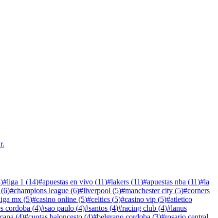
r.
4
)
#
liga 1
(
14
)
#
apuestas en vivo
(
11
)
#
lakers
(
11
)
#
apuestas nba
(
11
)
#
la
(
6
)
#
champions league
(
6
)
#
liverpool
(
5
)
#
manchester city
(
5
)
#
corners
liga mx
(
5
)
#
casino online
(
5
)
#
celtics
(
5
)
#
casino vip
(
5
)
#
atletico
res cordoba
(
4
)
#
sao paulo
(
4
)
#
santos
(
4
)
#
racing club
(
4
)
#
lanus
cana
(
4
)
#
cuotas baloncesto
(
4
)
#
belgrano cordoba
(
3
)
#
rosario central