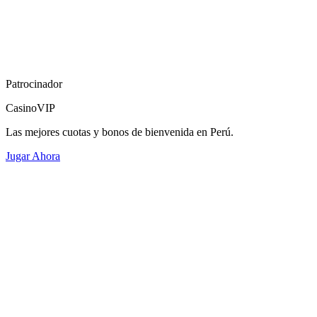
Patrocinador
CasinoVIP
Las mejores cuotas y bonos de bienvenida en Perú.
Jugar Ahora