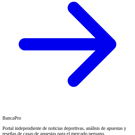
BancaPro
Portal independiente de noticias deportivas, análisis de apuestas y
reseñas de casas de apuestas para el mercado peruano.