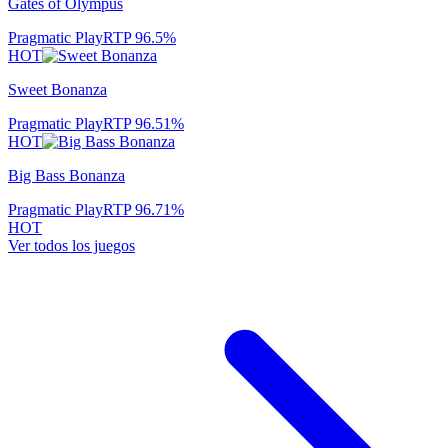
Gates of Olympus
Pragmatic Play
RTP
96.5
%
HOT
Sweet Bonanza
Pragmatic Play
RTP
96.51
%
HOT
Big Bass Bonanza
Pragmatic Play
RTP
96.71
%
HOT
Ver todos los juegos