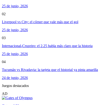
25 de junio, 2026
02
Liverpool vs City: el córner que vale más que el gol
25 de junio, 2026
03
Internacional-Cruzeiro: el 2.25 habla más claro que la historia
25 de junio, 2026
04
Tucumán vs Rivadavia: la tarjeta que el historial ya pinta amarilla
24 de junio, 2026
Juegos destacados
AD