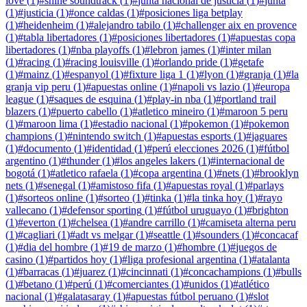
love
(
1
)
#
shine soundtrack
(
1
)
#
junta nacional de justicia
(
1
)
#
junta
(
1
)
#
justicia
(
1
)
#
once caldas
(
1
)
#
posiciones liga betplay
(
1
)
#
heidenheim
(
1
)
#
alejandro tabilo
(
1
)
#
challenger aix en provence
(
1
)
#
tabla libertadores
(
1
)
#
posiciones libertadores
(
1
)
#
apuestas copa
libertadores
(
1
)
#
nba playoffs
(
1
)
#
lebron james
(
1
)
#
inter milan
(
1
)
#
racing
(
1
)
#
racing louisville
(
1
)
#
orlando pride
(
1
)
#
getafe
(
1
)
#
mainz
(
1
)
#
espanyol
(
1
)
#
fixture liga 1
(
1
)
#
lyon
(
1
)
#
granja
(
1
)
#
la
granja vip peru
(
1
)
#
apuestas online
(
1
)
#
napoli vs lazio
(
1
)
#
europa
league
(
1
)
#
saques de esquina
(
1
)
#
play-in nba
(
1
)
#
portland trail
blazers
(
1
)
#
puerto cabello
(
1
)
#
atletico mineiro
(
1
)
#
maroon 5 peru
(
1
)
#
maroon lima
(
1
)
#
estadio nacional
(
1
)
#
pokemon
(
1
)
#
pokemon
champions
(
1
)
#
nintendo switch
(
1
)
#
apuestas esports
(
1
)
#
jaguares
(
1
)
#
documento
(
1
)
#
identidad
(
1
)
#
perú elecciones 2026
(
1
)
#
fútbol
argentino
(
1
)
#
thunder
(
1
)
#
los angeles lakers
(
1
)
#
internacional de
bogotá
(
1
)
#
atletico rafaela
(
1
)
#
copa argentina
(
1
)
#
nets
(
1
)
#
brooklyn
nets
(
1
)
#
senegal
(
1
)
#
amistoso fifa
(
1
)
#
apuestas royal
(
1
)
#
parlays
(
1
)
#
sorteos online
(
1
)
#
sorteo
(
1
)
#
tinka
(
1
)
#
la tinka hoy
(
1
)
#
rayo
vallecano
(
1
)
#
defensor sporting
(
1
)
#
fútbol uruguayo
(
1
)
#
brighton
(
1
)
#
everton
(
1
)
#
chelsea
(
1
)
#
andre carrillo
(
1
)
#
camiseta alterna peru
(
1
)
#
cagliari
(
1
)
#
adt vs melgar
(
1
)
#
seattle
(
1
)
#
sounders
(
1
)
#
concacaf
(
1
)
#
dia del hombre
(
1
)
#
19 de marzo
(
1
)
#
hombre
(
1
)
#
juegos de
casino
(
1
)
#
partidos hoy
(
1
)
#
liga profesional argentina
(
1
)
#
atalanta
(
1
)
#
barracas
(
1
)
#
juarez
(
1
)
#
cincinnati
(
1
)
#
concachampions
(
1
)
#
bulls
(
1
)
#
betano
(
1
)
#
perú
(
1
)
#
comerciantes
(
1
)
#
unidos
(
1
)
#
atlético
nacional
(
1
)
#
galatasaray
(
1
)
#
apuestas fútbol peruano
(
1
)
#
slot