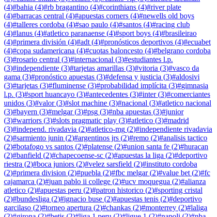
(
4
)
#
bahia
(
4
)
#
rb bragantino
(
4
)
#
corinthians
(
4
)
#
river plate
(
4
)
#
barracas central
(
4
)
#
apuestas corners
(
4
)
#
newells old boys
(
4
)
#
talleres cordoba
(
4
)
#
sao paulo
(
4
)
#
santos
(
4
)
#
racing club
(
4
)
#
lanus
(
4
)
#
atletico paranaense
(
4
)
#
sport boys
(
4
)
#
brasileirao
(
4
)
#
primera división
(
4
)
#
adt
(
4
)
#
pronósticos deportivos
(
4
)
#
ecuabet
(
4
)
#
copa sudamericana
(
4
)
#
cuotas baloncesto
(
4
)
#
belgrano cordoba
(
3
)
#
rosario central
(
3
)
#
internacional
(
3
)
#
estudiantes l.p.
(
3
)
#
independiente
(
3
)
#
tarjetas amarillas
(
3
)
#
vitoria
(
3
)
#
vasco da
gama
(
3
)
#
pronóstico apuestas
(
3
)
#
defensa y justicia
(
3
)
#
aldosivi
(
3
)
#
tarjetas
(
3
)
#
fluminense
(
3
)
#
probabilidad implícita
(
3
)
#
gimnasia
l.p.
(
3
)
#
sport huancayo
(
3
)
#
antecedentes
(
3
)
#
inter
(
3
)
#
comerciantes
unidos
(
3
)
#
valor
(
3
)
#
slot machine
(
3
)
#
nacional
(
3
)
#
atletico nacional
(
3
)
#
bayern
(
3
)
#
melgar
(
3
)
#
psg
(
3
)
#
nba apuestas
(
3
)
#
junior
(
3
)
#
warriors
(
3
)
#
slots pragmatic play
(
3
)
#
atletico
(
3
)
#
madrid
(
3
)
#
independ. rivadavia
(
2
)
#
atletico-mg
(
2
)
#
independiente rivadavia
(
2
)
#
sarmiento junin
(
2
)
#
argentinos jrs
(
2
)
#
remo
(
2
)
#
analisis tactico
(
2
)
#
botafogo vs santos
(
2
)
#
platense
(
2
)
#
union santa fe
(
2
)
#
huracan
(
2
)
#
banfield
(
2
)
#
chapecoense-sc
(
2
)
#
apuestas la liga
(
2
)
#
deportivo
riestra
(
2
)
#
boca juniors
(
2
)
#
velez sarsfield
(
2
)
#
instituto cordoba
(
2
)
#
primera division
(
2
)
#
puebla
(
2
)
#
fbc melgar
(
2
)
#
value bet
(
2
)
#
fc
cajamarca
(
2
)
#
juan pablo ii college
(
2
)
#
ucv moquegua
(
2
)
#
alianza
atletico
(
2
)
#
apuestas peru
(
2
)
#
patron historico
(
2
)
#
sporting cristal
(
2
)
#
bundesliga
(
2
)
#
ignacio buse
(
2
)
#
apuestas tenis
(
2
)
#
deportivo
garcilaso
(
2
)
#
torneo apertura
(
2
)
#
chankas
(
2
)
#
monterrey
(
2
)
#
laliga
(
2
)
#
girona
(
2
)
#
betis
(
2
)
#
liga 1 peru
(
2
)
#
ligue 1
(
2
)
#
napoli
(
2
)
#
nba