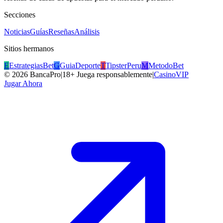
Secciones
Noticias
Guías
Reseñas
Análisis
Sitios hermanos
E
EstrategiasBet
G
GuiaDeporte
T
TipsterPeru
M
MetodoBet
©
2026
BancaPro
|
18+ Juega responsablemente
|
CasinoVIP
Jugar Ahora