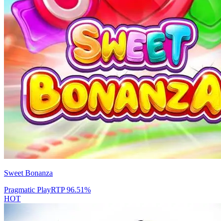
Sweet Bonanza
Pragmatic Play
RTP
96.51
%
HOT