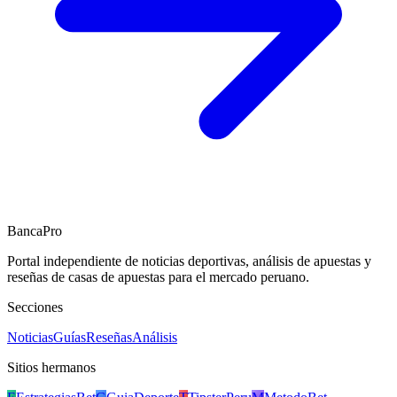
BancaPro
Portal independiente de noticias deportivas, análisis de apuestas y
reseñas de casas de apuestas para el mercado peruano.
Secciones
Noticias
Guías
Reseñas
Análisis
Sitios hermanos