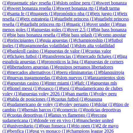
(
1
)
#
pragmatic play reseña
(
1
)
#
slots online peru
(
1
)
#
sweet bonanza
(
1
)
#
sweet bonanza reseña
(
1
)
#
sweet bonanza rtp
(
1
)
#
adt tarma
(
1
)
#
santa fe
(
1
)
#
nuggets
(
1
)
#
pronóstico nba
(
1
)
#
jetx juego
(
1
)
#
jetx
reseña
(
1
)
#
jetx estrategia
(
1
)
#
starlight princess
(
1
)
#
starlight princess
reseña
(
1
)
#
starlight princess rtp
(
1
)
#
magic
(
1
)
#
over under
(
1
)
#
mas
menos goles
(
1
)
#
apuestas goles
(
1
)
#
over 2.5
(
1
)
#
big bass bonanza
(
1
)
#
big bass bonanza reseña
(
1
)
#
big bass splash
(
1
)
#
como apostar
(
1
)
#
principiantes
(
1
)
#
guia apuestas
(
1
)
#
championship
(
1
)
#
futbol
ingles
(
1
)
#
tragamonedas volatilidad
(
1
)
#
slots alta volatilidad
(
1
)
#
bankroll casino
(
1
)
#
apuestas de valor
(
1
)
#
cuotas valor
(
1
)
#
fichajes futbol
(
1
)
#
transferencias
(
1
)
#
mercado fichajes
(
1
)
#
liga
española apuestas
(
1
)
#
pronosticos la liga
(
1
)
#
apuestas de corners
(
1
)
#
libertadores apuestas
(
1
)
#
equipos peruanos libertadores
(
1
)
#
mercados alternativos
(
1
)
#
peru eliminatorias
(
1
)
#
blanquirroja
(
1
)
#
nuevas tragamonedas
(
1
)
#
slots nuevos
(
1
)
#
lanzamientos slots
(
1
)
#
apuestas casino
(
1
)
#
inter miami
(
1
)
#
lafc
(
1
)
#
apuestas mls
(
1
)
#
lionel messi
(
1
)
#
osasco
(
1
)
#
sesi
(
1
)
#
sudamericano de clubes
voley
(
1
)
#
apuestas voley 2026
(
1
)
#
san martin
(
1
)
#
voley peru
(
1
)
#
tabla de posiciones
(
1
)
#
cuotas futbol
(
1
)
#
osasuna
(
1
)
#
sudamericano de voley
(
1
)
#
voley peruano
(
1
)
#
dolar
(
1
)
#
tipo de
cambio
(
1
)
#
hernán barcos
(
1
)
#
comercio
(
1
)
#
noticias deportivas
(
1
)
#
cuotas deportivas
(
1
)
#
lanus vs flamengo
(
1
)
#
recopa
sudamericana
(
1
)
#
donde ver en vivo
(
1
)
#
manchester united
(
1
)
#
universitario
(
1
)
#
joao fonseca
(
1
)
#
rio open
(
1
)
#
2 de mayo
(
1
)
#
benfica
(
1
)
#
psg vs monaco
(
1
)
#
champions league 2026