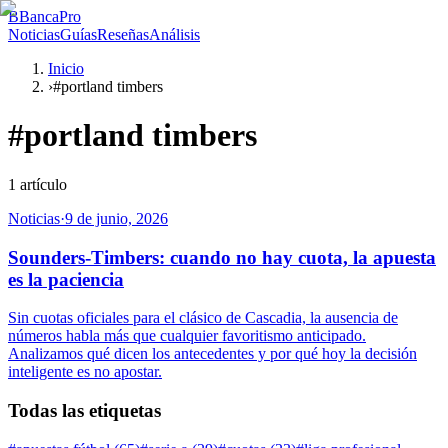
B
BancaPro
Noticias
Guías
Reseñas
Análisis
Inicio
›
#portland timbers
#
portland timbers
1
artículo
Noticias
·
9 de junio, 2026
Sounders-Timbers: cuando no hay cuota, la apuesta
es la paciencia
Sin cuotas oficiales para el clásico de Cascadia, la ausencia de
números habla más que cualquier favoritismo anticipado.
Analizamos qué dicen los antecedentes y por qué hoy la decisión
inteligente es no apostar.
Todas las etiquetas