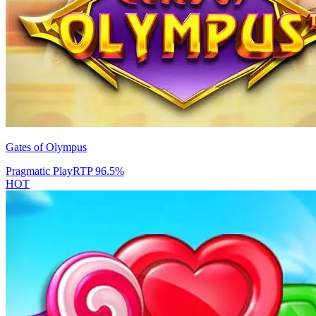
Gates of Olympus
Pragmatic Play
RTP
96.5
%
HOT