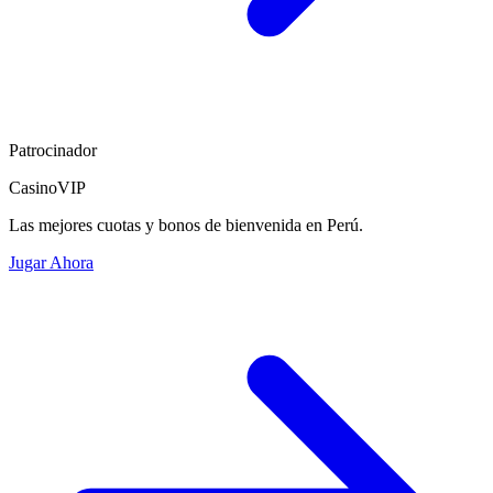
Patrocinador
CasinoVIP
Las mejores cuotas y bonos de bienvenida en Perú.
Jugar Ahora