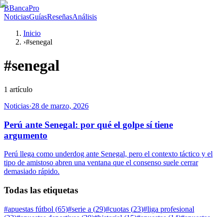
B
BancaPro
Noticias
Guías
Reseñas
Análisis
Inicio
›
#senegal
#
senegal
1
artículo
Noticias
·
28 de marzo, 2026
Perú ante Senegal: por qué el golpe sí tiene
argumento
Perú llega como underdog ante Senegal, pero el contexto táctico y el
tipo de amistoso abren una ventana que el consenso suele cerrar
demasiado rápido.
Todas las etiquetas
#
apuestas fútbol
(
65
)
#
serie a
(
29
)
#
cuotas
(
23
)
#
liga profesional