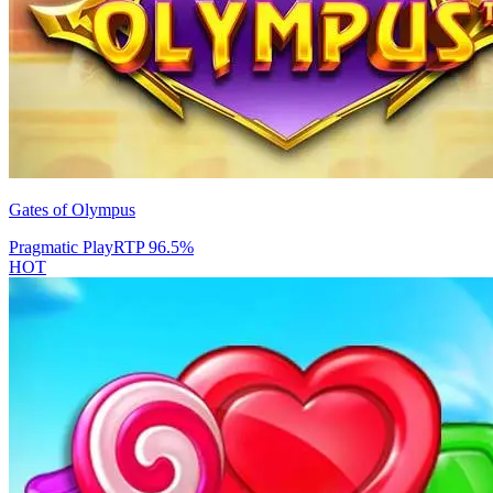
Gates of Olympus
Pragmatic Play
RTP
96.5
%
HOT