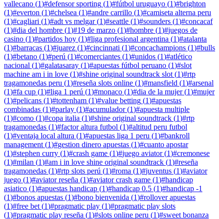
vallecano
(
1
)
#
defensor sporting
(
1
)
#
fútbol uruguayo
(
1
)
#
brighton
(
1
)
#
everton
(
1
)
#
chelsea
(
1
)
#
andre carrillo
(
1
)
#
camiseta alterna peru
(
1
)
#
cagliari
(
1
)
#
adt vs melgar
(
1
)
#
seattle
(
1
)
#
sounders
(
1
)
#
concacaf
(
1
)
#
dia del hombre
(
1
)
#
19 de marzo
(
1
)
#
hombre
(
1
)
#
juegos de
casino
(
1
)
#
partidos hoy
(
1
)
#
liga profesional argentina
(
1
)
#
atalanta
(
1
)
#
barracas
(
1
)
#
juarez
(
1
)
#
cincinnati
(
1
)
#
concachampions
(
1
)
#
bulls
(
1
)
#
betano
(
1
)
#
perú
(
1
)
#
comerciantes
(
1
)
#
unidos
(
1
)
#
atlético
nacional
(
1
)
#
galatasaray
(
1
)
#
apuestas fútbol peruano
(
1
)
#
slot
machine am i in love
(
1
)
#
shine original soundtrack slot
(
1
)
#
rtp
tragamonedas peru
(
1
)
#
reseña slots online
(
1
)
#
mansfield
(
1
)
#
arsenal
(
1
)
#
fa cup
(
1
)
#
liga 1 perú
(
1
)
#
monaco
(
1
)
#
dia de la mujer
(
1
)
#
mujer
(
1
)
#
pelicans
(
1
)
#
tottenham
(
1
)
#
value betting
(
1
)
#
apuestas
combinadas
(
1
)
#
parlay
(
1
)
#
acumulador
(
1
)
#
apuesta multiple
(
1
)
#
como
(
1
)
#
copa italia
(
1
)
#
shine original soundtrack
(
1
)
#
rtp
tragamonedas
(
1
)
#
factor altura futbol
(
1
)
#
altitud peru futbol
(
1
)
#
ventaja local altura
(
1
)
#
apuestas liga 1 peru
(
1
)
#
bankroll
management
(
1
)
#
gestion dinero apuestas
(
1
)
#
cuanto apostar
(
1
)
#
stephen curry
(
1
)
#
crash game
(
1
)
#
juego aviator
(
1
)
#
cremonese
(
1
)
#
milan
(
1
)
#
am i in love shine original soundtrack
(
1
)
#
reseña
tragamonedas
(
1
)
#
rtp slots perú
(
1
)
#
roma
(
1
)
#
juventus
(
1
)
#
aviator
juego
(
1
)
#
aviator reseña
(
1
)
#
aviator crash game
(
1
)
#
handicap
asiatico
(
1
)
#
apuestas handicap
(
1
)
#
handicap 0.5
(
1
)
#
handicap -1
(
1
)
#
bonos apuestas
(
1
)
#
bono bienvenida
(
1
)
#
rollover apuestas
(
1
)
#
free bet
(
1
)
#
pragmatic play
(
1
)
#
pragmatic play slots
(
1
)
#
pragmatic play reseña
(
1
)
#
slots online peru
(
1
)
#
sweet bonanza