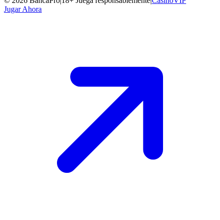
©
2026
BancaPro
|
18+ Juega responsablemente
|
CasinoVIP
Jugar Ahora