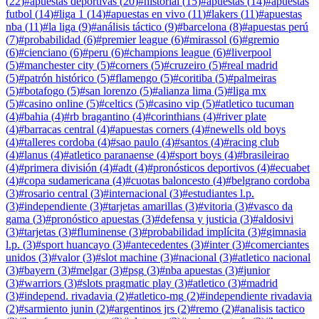
(
22
)
#
apuestas deportivas
(
20
)
#
historial
(
15
)
#
apuestas
(
14
)
#
apuestas
futbol
(
14
)
#
liga 1
(
14
)
#
apuestas en vivo
(
11
)
#
lakers
(
11
)
#
apuestas
nba
(
11
)
#
la liga
(
9
)
#
análisis táctico
(
9
)
#
barcelona
(
8
)
#
apuestas perú
(
7
)
#
probabilidad
(
6
)
#
premier league
(
6
)
#
mirassol
(
6
)
#
gremio
(
6
)
#
cienciano
(
6
)
#
peru
(
6
)
#
champions league
(
6
)
#
liverpool
(
5
)
#
manchester city
(
5
)
#
corners
(
5
)
#
cruzeiro
(
5
)
#
real madrid
(
5
)
#
patrón histórico
(
5
)
#
flamengo
(
5
)
#
coritiba
(
5
)
#
palmeiras
(
5
)
#
botafogo
(
5
)
#
san lorenzo
(
5
)
#
alianza lima
(
5
)
#
liga mx
(
5
)
#
casino online
(
5
)
#
celtics
(
5
)
#
casino vip
(
5
)
#
atletico tucuman
(
4
)
#
bahia
(
4
)
#
rb bragantino
(
4
)
#
corinthians
(
4
)
#
river plate
(
4
)
#
barracas central
(
4
)
#
apuestas corners
(
4
)
#
newells old boys
(
4
)
#
talleres cordoba
(
4
)
#
sao paulo
(
4
)
#
santos
(
4
)
#
racing club
(
4
)
#
lanus
(
4
)
#
atletico paranaense
(
4
)
#
sport boys
(
4
)
#
brasileirao
(
4
)
#
primera división
(
4
)
#
adt
(
4
)
#
pronósticos deportivos
(
4
)
#
ecuabet
(
4
)
#
copa sudamericana
(
4
)
#
cuotas baloncesto
(
4
)
#
belgrano cordoba
(
3
)
#
rosario central
(
3
)
#
internacional
(
3
)
#
estudiantes l.p.
(
3
)
#
independiente
(
3
)
#
tarjetas amarillas
(
3
)
#
vitoria
(
3
)
#
vasco da
gama
(
3
)
#
pronóstico apuestas
(
3
)
#
defensa y justicia
(
3
)
#
aldosivi
(
3
)
#
tarjetas
(
3
)
#
fluminense
(
3
)
#
probabilidad implícita
(
3
)
#
gimnasia
l.p.
(
3
)
#
sport huancayo
(
3
)
#
antecedentes
(
3
)
#
inter
(
3
)
#
comerciantes
unidos
(
3
)
#
valor
(
3
)
#
slot machine
(
3
)
#
nacional
(
3
)
#
atletico nacional
(
3
)
#
bayern
(
3
)
#
melgar
(
3
)
#
psg
(
3
)
#
nba apuestas
(
3
)
#
junior
(
3
)
#
warriors
(
3
)
#
slots pragmatic play
(
3
)
#
atletico
(
3
)
#
madrid
(
3
)
#
independ. rivadavia
(
2
)
#
atletico-mg
(
2
)
#
independiente rivadavia
(
2
)
#
sarmiento junin
(
2
)
#
argentinos jrs
(
2
)
#
remo
(
2
)
#
analisis tactico