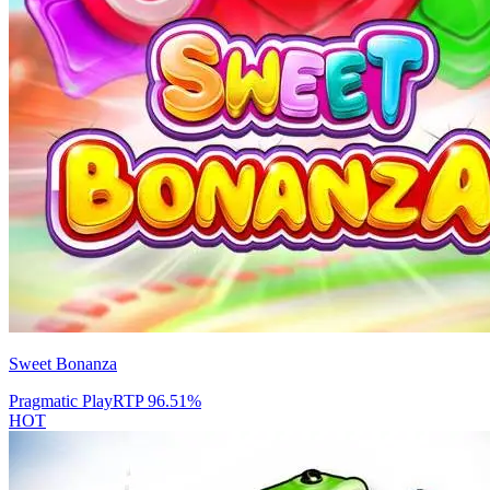
Sweet Bonanza
Pragmatic Play
RTP
96.51
%
HOT