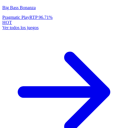
Big Bass Bonanza
Pragmatic Play
RTP
96.71
%
HOT
Ver todos los juegos