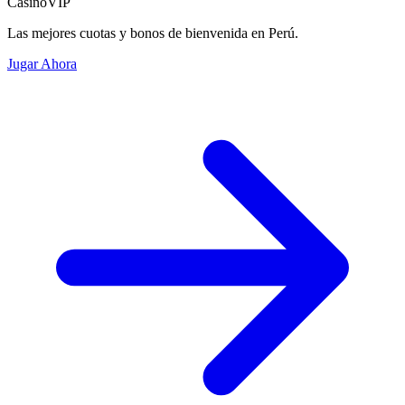
CasinoVIP
Las mejores cuotas y bonos de bienvenida en Perú.
Jugar Ahora