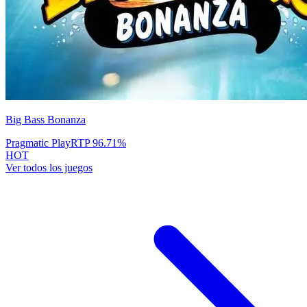
Big Bass Bonanza
Pragmatic Play
RTP
96.71
%
HOT
Ver todos los juegos