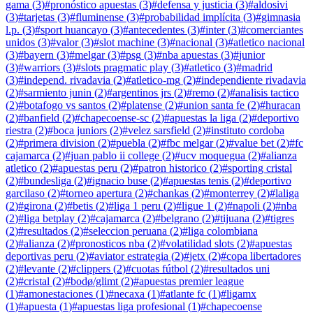
gama
(
3
)
#
pronóstico apuestas
(
3
)
#
defensa y justicia
(
3
)
#
aldosivi
(
3
)
#
tarjetas
(
3
)
#
fluminense
(
3
)
#
probabilidad implícita
(
3
)
#
gimnasia
l.p.
(
3
)
#
sport huancayo
(
3
)
#
antecedentes
(
3
)
#
inter
(
3
)
#
comerciantes
unidos
(
3
)
#
valor
(
3
)
#
slot machine
(
3
)
#
nacional
(
3
)
#
atletico nacional
(
3
)
#
bayern
(
3
)
#
melgar
(
3
)
#
psg
(
3
)
#
nba apuestas
(
3
)
#
junior
(
3
)
#
warriors
(
3
)
#
slots pragmatic play
(
3
)
#
atletico
(
3
)
#
madrid
(
3
)
#
independ. rivadavia
(
2
)
#
atletico-mg
(
2
)
#
independiente rivadavia
(
2
)
#
sarmiento junin
(
2
)
#
argentinos jrs
(
2
)
#
remo
(
2
)
#
analisis tactico
(
2
)
#
botafogo vs santos
(
2
)
#
platense
(
2
)
#
union santa fe
(
2
)
#
huracan
(
2
)
#
banfield
(
2
)
#
chapecoense-sc
(
2
)
#
apuestas la liga
(
2
)
#
deportivo
riestra
(
2
)
#
boca juniors
(
2
)
#
velez sarsfield
(
2
)
#
instituto cordoba
(
2
)
#
primera division
(
2
)
#
puebla
(
2
)
#
fbc melgar
(
2
)
#
value bet
(
2
)
#
fc
cajamarca
(
2
)
#
juan pablo ii college
(
2
)
#
ucv moquegua
(
2
)
#
alianza
atletico
(
2
)
#
apuestas peru
(
2
)
#
patron historico
(
2
)
#
sporting cristal
(
2
)
#
bundesliga
(
2
)
#
ignacio buse
(
2
)
#
apuestas tenis
(
2
)
#
deportivo
garcilaso
(
2
)
#
torneo apertura
(
2
)
#
chankas
(
2
)
#
monterrey
(
2
)
#
laliga
(
2
)
#
girona
(
2
)
#
betis
(
2
)
#
liga 1 peru
(
2
)
#
ligue 1
(
2
)
#
napoli
(
2
)
#
nba
(
2
)
#
liga betplay
(
2
)
#
cajamarca
(
2
)
#
belgrano
(
2
)
#
tijuana
(
2
)
#
tigres
(
2
)
#
resultados
(
2
)
#
seleccion peruana
(
2
)
#
liga colombiana
(
2
)
#
alianza
(
2
)
#
pronosticos nba
(
2
)
#
volatilidad slots
(
2
)
#
apuestas
deportivas peru
(
2
)
#
aviator estrategia
(
2
)
#
jetx
(
2
)
#
copa libertadores
(
2
)
#
levante
(
2
)
#
clippers
(
2
)
#
cuotas fútbol
(
2
)
#
resultados uni
(
2
)
#
cristal
(
2
)
#
bodø/glimt
(
2
)
#
apuestas premier league
(
1
)
#
amonestaciones
(
1
)
#
necaxa
(
1
)
#
atlante fc
(
1
)
#
ligamx
(
1
)
#
apuesta
(
1
)
#
apuestas liga profesional
(
1
)
#
chapecoense