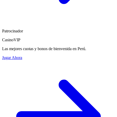
Patrocinador
CasinoVIP
Las mejores cuotas y bonos de bienvenida en Perú.
Jugar Ahora