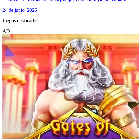
24 de junio, 2026
Juegos destacados
AD