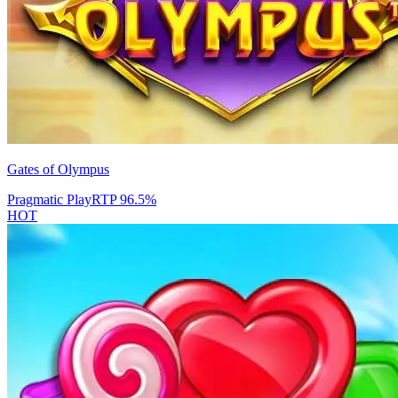
Gates of Olympus
Pragmatic Play
RTP
96.5
%
HOT