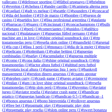
vallecano
(
1
)
#
defensor sporting
(
1
)
#
fútbol uruguayo
(
1
)
#
brighton
(
1
)
#
everton
(
1
)
#
chelsea
(
1
)
#
andre carrillo
(
1
)
#
camiseta alterna peru
(
1
)
#
cagliari
(
1
)
#
adt vs melgar
(
1
)
#
seattle
(
1
)
#
sounders
(
1
)
#
concacaf
(
1
)
#
dia del hombre
(
1
)
#
19 de marzo
(
1
)
#
hombre
(
1
)
#
juegos de
casino
(
1
)
#
partidos hoy
(
1
)
#
liga profesional argentina
(
1
)
#
atalanta
(
1
)
#
barracas
(
1
)
#
juarez
(
1
)
#
cincinnati
(
1
)
#
concachampions
(
1
)
#
bulls
(
1
)
#
betano
(
1
)
#
perú
(
1
)
#
comerciantes
(
1
)
#
unidos
(
1
)
#
atlético
nacional
(
1
)
#
galatasaray
(
1
)
#
apuestas fútbol peruano
(
1
)
#
slot
machine am i in love
(
1
)
#
shine original soundtrack slot
(
1
)
#
rtp
tragamonedas peru
(
1
)
#
reseña slots online
(
1
)
#
mansfield
(
1
)
#
arsenal
(
1
)
#
fa cup
(
1
)
#
liga 1 perú
(
1
)
#
monaco
(
1
)
#
dia de la mujer
(
1
)
#
mujer
(
1
)
#
pelicans
(
1
)
#
tottenham
(
1
)
#
value betting
(
1
)
#
apuestas
combinadas
(
1
)
#
parlay
(
1
)
#
acumulador
(
1
)
#
apuesta multiple
(
1
)
#
como
(
1
)
#
copa italia
(
1
)
#
shine original soundtrack
(
1
)
#
rtp
tragamonedas
(
1
)
#
factor altura futbol
(
1
)
#
altitud peru futbol
(
1
)
#
ventaja local altura
(
1
)
#
apuestas liga 1 peru
(
1
)
#
bankroll
management
(
1
)
#
gestion dinero apuestas
(
1
)
#
cuanto apostar
(
1
)
#
stephen curry
(
1
)
#
crash game
(
1
)
#
juego aviator
(
1
)
#
cremonese
(
1
)
#
milan
(
1
)
#
am i in love shine original soundtrack
(
1
)
#
reseña
tragamonedas
(
1
)
#
rtp slots perú
(
1
)
#
roma
(
1
)
#
juventus
(
1
)
#
aviator
juego
(
1
)
#
aviator reseña
(
1
)
#
aviator crash game
(
1
)
#
handicap
asiatico
(
1
)
#
apuestas handicap
(
1
)
#
handicap 0.5
(
1
)
#
handicap -1
(
1
)
#
bonos apuestas
(
1
)
#
bono bienvenida
(
1
)
#
rollover apuestas
(
1
)
#
free bet
(
1
)
#
pragmatic play
(
1
)
#
pragmatic play slots
(
1
)
#
pragmatic play reseña
(
1
)
#
slots online peru
(
1
)
#
sweet bonanza