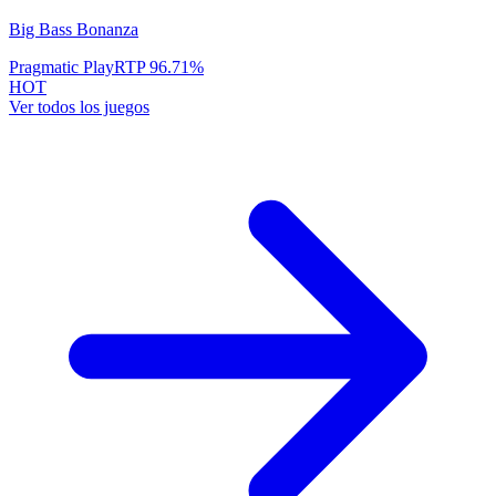
Big Bass Bonanza
Pragmatic Play
RTP
96.71
%
HOT
Ver todos los juegos