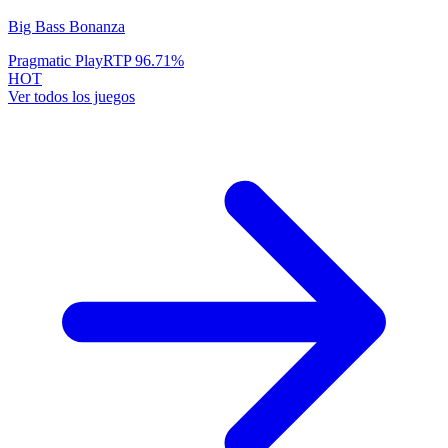
Big Bass Bonanza
Pragmatic Play
RTP
96.71
%
HOT
Ver todos los juegos