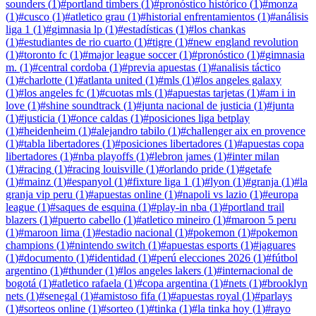
sounders
(
1
)
#
portland timbers
(
1
)
#
pronóstico histórico
(
1
)
#
monza
(
1
)
#
cusco
(
1
)
#
atletico grau
(
1
)
#
historial enfrentamientos
(
1
)
#
análisis
liga 1
(
1
)
#
gimnasia lp
(
1
)
#
estadísticas
(
1
)
#
los chankas
(
1
)
#
estudiantes de rio cuarto
(
1
)
#
tigre
(
1
)
#
new england revolution
(
1
)
#
toronto fc
(
1
)
#
major league soccer
(
1
)
#
pronóstico
(
1
)
#
gimnasia
m.
(
1
)
#
central cordoba
(
1
)
#
previa apuestas
(
1
)
#
analisis táctico
(
1
)
#
charlotte
(
1
)
#
atlanta united
(
1
)
#
mls
(
1
)
#
los angeles galaxy
(
1
)
#
los angeles fc
(
1
)
#
cuotas mls
(
1
)
#
apuestas tarjetas
(
1
)
#
am i in
love
(
1
)
#
shine soundtrack
(
1
)
#
junta nacional de justicia
(
1
)
#
junta
(
1
)
#
justicia
(
1
)
#
once caldas
(
1
)
#
posiciones liga betplay
(
1
)
#
heidenheim
(
1
)
#
alejandro tabilo
(
1
)
#
challenger aix en provence
(
1
)
#
tabla libertadores
(
1
)
#
posiciones libertadores
(
1
)
#
apuestas copa
libertadores
(
1
)
#
nba playoffs
(
1
)
#
lebron james
(
1
)
#
inter milan
(
1
)
#
racing
(
1
)
#
racing louisville
(
1
)
#
orlando pride
(
1
)
#
getafe
(
1
)
#
mainz
(
1
)
#
espanyol
(
1
)
#
fixture liga 1
(
1
)
#
lyon
(
1
)
#
granja
(
1
)
#
la
granja vip peru
(
1
)
#
apuestas online
(
1
)
#
napoli vs lazio
(
1
)
#
europa
league
(
1
)
#
saques de esquina
(
1
)
#
play-in nba
(
1
)
#
portland trail
blazers
(
1
)
#
puerto cabello
(
1
)
#
atletico mineiro
(
1
)
#
maroon 5 peru
(
1
)
#
maroon lima
(
1
)
#
estadio nacional
(
1
)
#
pokemon
(
1
)
#
pokemon
champions
(
1
)
#
nintendo switch
(
1
)
#
apuestas esports
(
1
)
#
jaguares
(
1
)
#
documento
(
1
)
#
identidad
(
1
)
#
perú elecciones 2026
(
1
)
#
fútbol
argentino
(
1
)
#
thunder
(
1
)
#
los angeles lakers
(
1
)
#
internacional de
bogotá
(
1
)
#
atletico rafaela
(
1
)
#
copa argentina
(
1
)
#
nets
(
1
)
#
brooklyn
nets
(
1
)
#
senegal
(
1
)
#
amistoso fifa
(
1
)
#
apuestas royal
(
1
)
#
parlays
(
1
)
#
sorteos online
(
1
)
#
sorteo
(
1
)
#
tinka
(
1
)
#
la tinka hoy
(
1
)
#
rayo