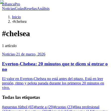
B
BancaPro
Noticias
Guías
Reseñas
Análisis
Inicio
›
#chelsea
#
chelsea
1
artículo
Noticias
·
21 de marzo, 2026
Everton-Chelsea: 20 minutos que te dicen si entrar o
no
El valor en Everton-Chelsea no está antes del pitazo. Está en leer
presión, ritmo y pelota parada durante los primeros 20 minutos en
vivo.
Todas las etiquetas
#
apuestas fútbol
(
65
)
#
serie a
(
29
)
#
cuotas
(
23
)
#
liga profesional