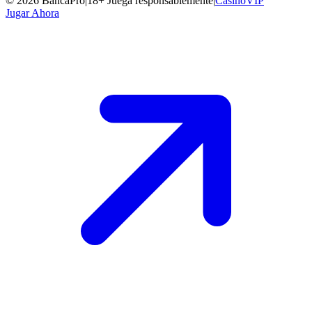
©
2026
BancaPro
|
18+ Juega responsablemente
|
CasinoVIP
Jugar Ahora