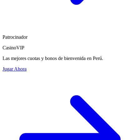
Patrocinador
CasinoVIP
Las mejores cuotas y bonos de bienvenida en Perú.
Jugar Ahora