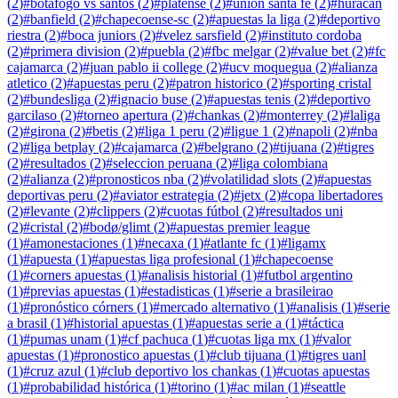
(
2
)
#
botafogo vs santos
(
2
)
#
platense
(
2
)
#
union santa fe
(
2
)
#
huracan
(
2
)
#
banfield
(
2
)
#
chapecoense-sc
(
2
)
#
apuestas la liga
(
2
)
#
deportivo
riestra
(
2
)
#
boca juniors
(
2
)
#
velez sarsfield
(
2
)
#
instituto cordoba
(
2
)
#
primera division
(
2
)
#
puebla
(
2
)
#
fbc melgar
(
2
)
#
value bet
(
2
)
#
fc
cajamarca
(
2
)
#
juan pablo ii college
(
2
)
#
ucv moquegua
(
2
)
#
alianza
atletico
(
2
)
#
apuestas peru
(
2
)
#
patron historico
(
2
)
#
sporting cristal
(
2
)
#
bundesliga
(
2
)
#
ignacio buse
(
2
)
#
apuestas tenis
(
2
)
#
deportivo
garcilaso
(
2
)
#
torneo apertura
(
2
)
#
chankas
(
2
)
#
monterrey
(
2
)
#
laliga
(
2
)
#
girona
(
2
)
#
betis
(
2
)
#
liga 1 peru
(
2
)
#
ligue 1
(
2
)
#
napoli
(
2
)
#
nba
(
2
)
#
liga betplay
(
2
)
#
cajamarca
(
2
)
#
belgrano
(
2
)
#
tijuana
(
2
)
#
tigres
(
2
)
#
resultados
(
2
)
#
seleccion peruana
(
2
)
#
liga colombiana
(
2
)
#
alianza
(
2
)
#
pronosticos nba
(
2
)
#
volatilidad slots
(
2
)
#
apuestas
deportivas peru
(
2
)
#
aviator estrategia
(
2
)
#
jetx
(
2
)
#
copa libertadores
(
2
)
#
levante
(
2
)
#
clippers
(
2
)
#
cuotas fútbol
(
2
)
#
resultados uni
(
2
)
#
cristal
(
2
)
#
bodø/glimt
(
2
)
#
apuestas premier league
(
1
)
#
amonestaciones
(
1
)
#
necaxa
(
1
)
#
atlante fc
(
1
)
#
ligamx
(
1
)
#
apuesta
(
1
)
#
apuestas liga profesional
(
1
)
#
chapecoense
(
1
)
#
corners apuestas
(
1
)
#
analisis historial
(
1
)
#
futbol argentino
(
1
)
#
previas apuestas
(
1
)
#
estadisticas
(
1
)
#
serie a brasileirao
(
1
)
#
pronóstico córners
(
1
)
#
mercado alternativo
(
1
)
#
analisis
(
1
)
#
serie
a brasil
(
1
)
#
historial apuestas
(
1
)
#
apuestas serie a
(
1
)
#
táctica
(
1
)
#
pumas unam
(
1
)
#
cf pachuca
(
1
)
#
cuotas liga mx
(
1
)
#
valor
apuestas
(
1
)
#
pronostico apuestas
(
1
)
#
club tijuana
(
1
)
#
tigres uanl
(
1
)
#
cruz azul
(
1
)
#
club deportivo los chankas
(
1
)
#
cuotas apuestas
(
1
)
#
probabilidad histórica
(
1
)
#
torino
(
1
)
#
ac milan
(
1
)
#
seattle