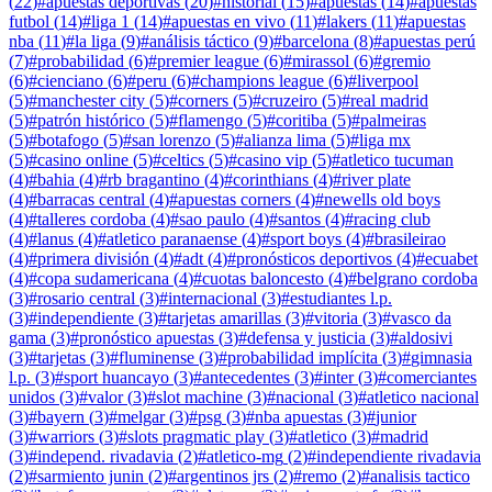
(
22
)
#
apuestas deportivas
(
20
)
#
historial
(
15
)
#
apuestas
(
14
)
#
apuestas
futbol
(
14
)
#
liga 1
(
14
)
#
apuestas en vivo
(
11
)
#
lakers
(
11
)
#
apuestas
nba
(
11
)
#
la liga
(
9
)
#
análisis táctico
(
9
)
#
barcelona
(
8
)
#
apuestas perú
(
7
)
#
probabilidad
(
6
)
#
premier league
(
6
)
#
mirassol
(
6
)
#
gremio
(
6
)
#
cienciano
(
6
)
#
peru
(
6
)
#
champions league
(
6
)
#
liverpool
(
5
)
#
manchester city
(
5
)
#
corners
(
5
)
#
cruzeiro
(
5
)
#
real madrid
(
5
)
#
patrón histórico
(
5
)
#
flamengo
(
5
)
#
coritiba
(
5
)
#
palmeiras
(
5
)
#
botafogo
(
5
)
#
san lorenzo
(
5
)
#
alianza lima
(
5
)
#
liga mx
(
5
)
#
casino online
(
5
)
#
celtics
(
5
)
#
casino vip
(
5
)
#
atletico tucuman
(
4
)
#
bahia
(
4
)
#
rb bragantino
(
4
)
#
corinthians
(
4
)
#
river plate
(
4
)
#
barracas central
(
4
)
#
apuestas corners
(
4
)
#
newells old boys
(
4
)
#
talleres cordoba
(
4
)
#
sao paulo
(
4
)
#
santos
(
4
)
#
racing club
(
4
)
#
lanus
(
4
)
#
atletico paranaense
(
4
)
#
sport boys
(
4
)
#
brasileirao
(
4
)
#
primera división
(
4
)
#
adt
(
4
)
#
pronósticos deportivos
(
4
)
#
ecuabet
(
4
)
#
copa sudamericana
(
4
)
#
cuotas baloncesto
(
4
)
#
belgrano cordoba
(
3
)
#
rosario central
(
3
)
#
internacional
(
3
)
#
estudiantes l.p.
(
3
)
#
independiente
(
3
)
#
tarjetas amarillas
(
3
)
#
vitoria
(
3
)
#
vasco da
gama
(
3
)
#
pronóstico apuestas
(
3
)
#
defensa y justicia
(
3
)
#
aldosivi
(
3
)
#
tarjetas
(
3
)
#
fluminense
(
3
)
#
probabilidad implícita
(
3
)
#
gimnasia
l.p.
(
3
)
#
sport huancayo
(
3
)
#
antecedentes
(
3
)
#
inter
(
3
)
#
comerciantes
unidos
(
3
)
#
valor
(
3
)
#
slot machine
(
3
)
#
nacional
(
3
)
#
atletico nacional
(
3
)
#
bayern
(
3
)
#
melgar
(
3
)
#
psg
(
3
)
#
nba apuestas
(
3
)
#
junior
(
3
)
#
warriors
(
3
)
#
slots pragmatic play
(
3
)
#
atletico
(
3
)
#
madrid
(
3
)
#
independ. rivadavia
(
2
)
#
atletico-mg
(
2
)
#
independiente rivadavia
(
2
)
#
sarmiento junin
(
2
)
#
argentinos jrs
(
2
)
#
remo
(
2
)
#
analisis tactico