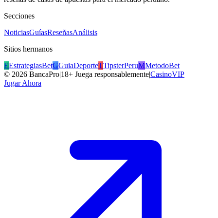
Secciones
Noticias
Guías
Reseñas
Análisis
Sitios hermanos
E
EstrategiasBet
G
GuiaDeporte
T
TipsterPeru
M
MetodoBet
©
2026
BancaPro
|
18+ Juega responsablemente
|
CasinoVIP
Jugar Ahora