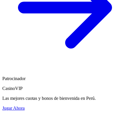
Patrocinador
CasinoVIP
Las mejores cuotas y bonos de bienvenida en Perú.
Jugar Ahora