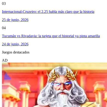
03
Internacional-Cruzeiro: el 2.25 habla más claro que la historia
25 de junio, 2026
04
Tucumán vs Rivadavia: la tarjeta que el historial ya pinta amarilla
24 de junio, 2026
Juegos destacados
AD