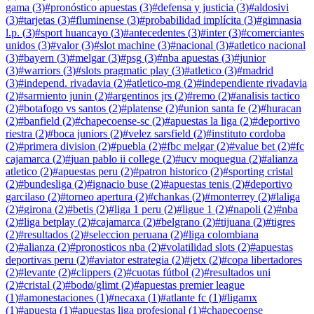
gama
(
3
)
#
pronóstico apuestas
(
3
)
#
defensa y justicia
(
3
)
#
aldosivi
(
3
)
#
tarjetas
(
3
)
#
fluminense
(
3
)
#
probabilidad implícita
(
3
)
#
gimnasia
l.p.
(
3
)
#
sport huancayo
(
3
)
#
antecedentes
(
3
)
#
inter
(
3
)
#
comerciantes
unidos
(
3
)
#
valor
(
3
)
#
slot machine
(
3
)
#
nacional
(
3
)
#
atletico nacional
(
3
)
#
bayern
(
3
)
#
melgar
(
3
)
#
psg
(
3
)
#
nba apuestas
(
3
)
#
junior
(
3
)
#
warriors
(
3
)
#
slots pragmatic play
(
3
)
#
atletico
(
3
)
#
madrid
(
3
)
#
independ. rivadavia
(
2
)
#
atletico-mg
(
2
)
#
independiente rivadavia
(
2
)
#
sarmiento junin
(
2
)
#
argentinos jrs
(
2
)
#
remo
(
2
)
#
analisis tactico
(
2
)
#
botafogo vs santos
(
2
)
#
platense
(
2
)
#
union santa fe
(
2
)
#
huracan
(
2
)
#
banfield
(
2
)
#
chapecoense-sc
(
2
)
#
apuestas la liga
(
2
)
#
deportivo
riestra
(
2
)
#
boca juniors
(
2
)
#
velez sarsfield
(
2
)
#
instituto cordoba
(
2
)
#
primera division
(
2
)
#
puebla
(
2
)
#
fbc melgar
(
2
)
#
value bet
(
2
)
#
fc
cajamarca
(
2
)
#
juan pablo ii college
(
2
)
#
ucv moquegua
(
2
)
#
alianza
atletico
(
2
)
#
apuestas peru
(
2
)
#
patron historico
(
2
)
#
sporting cristal
(
2
)
#
bundesliga
(
2
)
#
ignacio buse
(
2
)
#
apuestas tenis
(
2
)
#
deportivo
garcilaso
(
2
)
#
torneo apertura
(
2
)
#
chankas
(
2
)
#
monterrey
(
2
)
#
laliga
(
2
)
#
girona
(
2
)
#
betis
(
2
)
#
liga 1 peru
(
2
)
#
ligue 1
(
2
)
#
napoli
(
2
)
#
nba
(
2
)
#
liga betplay
(
2
)
#
cajamarca
(
2
)
#
belgrano
(
2
)
#
tijuana
(
2
)
#
tigres
(
2
)
#
resultados
(
2
)
#
seleccion peruana
(
2
)
#
liga colombiana
(
2
)
#
alianza
(
2
)
#
pronosticos nba
(
2
)
#
volatilidad slots
(
2
)
#
apuestas
deportivas peru
(
2
)
#
aviator estrategia
(
2
)
#
jetx
(
2
)
#
copa libertadores
(
2
)
#
levante
(
2
)
#
clippers
(
2
)
#
cuotas fútbol
(
2
)
#
resultados uni
(
2
)
#
cristal
(
2
)
#
bodø/glimt
(
2
)
#
apuestas premier league
(
1
)
#
amonestaciones
(
1
)
#
necaxa
(
1
)
#
atlante fc
(
1
)
#
ligamx
(
1
)
#
apuesta
(
1
)
#
apuestas liga profesional
(
1
)
#
chapecoense