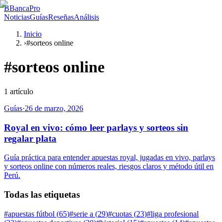
B
BancaPro
Noticias
Guías
Reseñas
Análisis
Inicio
›
#sorteos online
#
sorteos online
1
artículo
Guías
·
26 de marzo, 2026
Royal en vivo: cómo leer parlays y sorteos sin
regalar plata
Guía práctica para entender apuestas royal, jugadas en vivo, parlays
y sorteos online con números reales, riesgos claros y método útil en
Perú.
Todas las etiquetas
#
apuestas fútbol
(
65
)
#
serie a
(
29
)
#
cuotas
(
23
)
#
liga profesional