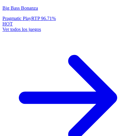
Big Bass Bonanza
Pragmatic Play
RTP
96.71
%
HOT
Ver todos los juegos