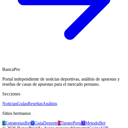
BancaPro
Portal independiente de noticias deportivas, análisis de apuestas y
reseñas de casas de apuestas para el mercado peruano.
Secciones
Noticias
Guías
Reseñas
Análisis
Sitios hermanos
E
EstrategiasBet
G
GuiaDeporte
T
TipsterPeru
M
MetodoBet