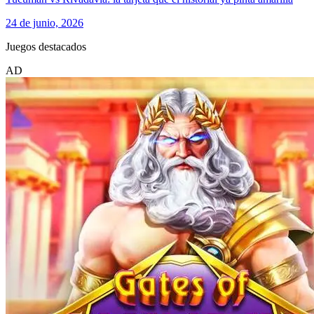
24 de junio, 2026
Juegos destacados
AD