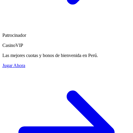
Patrocinador
CasinoVIP
Las mejores cuotas y bonos de bienvenida en Perú.
Jugar Ahora