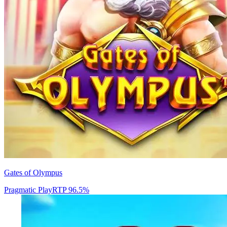
Gates of Olympus
Pragmatic Play
RTP
96.5
%