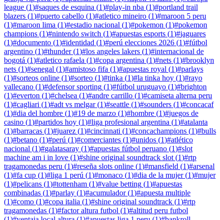
league
(
1
)
#
saques de esquina
(
1
)
#
play-in nba
(
1
)
#
portland trail
blazers
(
1
)
#
puerto cabello
(
1
)
#
atletico mineiro
(
1
)
#
maroon 5 peru
(
1
)
#
maroon lima
(
1
)
#
estadio nacional
(
1
)
#
pokemon
(
1
)
#
pokemon
champions
(
1
)
#
nintendo switch
(
1
)
#
apuestas esports
(
1
)
#
jaguares
(
1
)
#
documento
(
1
)
#
identidad
(
1
)
#
perú elecciones 2026
(
1
)
#
fútbol
argentino
(
1
)
#
thunder
(
1
)
#
los angeles lakers
(
1
)
#
internacional de
bogotá
(
1
)
#
atletico rafaela
(
1
)
#
copa argentina
(
1
)
#
nets
(
1
)
#
brooklyn
nets
(
1
)
#
senegal
(
1
)
#
amistoso fifa
(
1
)
#
apuestas royal
(
1
)
#
parlays
(
1
)
#
sorteos online
(
1
)
#
sorteo
(
1
)
#
tinka
(
1
)
#
la tinka hoy
(
1
)
#
rayo
vallecano
(
1
)
#
defensor sporting
(
1
)
#
fútbol uruguayo
(
1
)
#
brighton
(
1
)
#
everton
(
1
)
#
chelsea
(
1
)
#
andre carrillo
(
1
)
#
camiseta alterna peru
(
1
)
#
cagliari
(
1
)
#
adt vs melgar
(
1
)
#
seattle
(
1
)
#
sounders
(
1
)
#
concacaf
(
1
)
#
dia del hombre
(
1
)
#
19 de marzo
(
1
)
#
hombre
(
1
)
#
juegos de
casino
(
1
)
#
partidos hoy
(
1
)
#
liga profesional argentina
(
1
)
#
atalanta
(
1
)
#
barracas
(
1
)
#
juarez
(
1
)
#
cincinnati
(
1
)
#
concachampions
(
1
)
#
bulls
(
1
)
#
betano
(
1
)
#
perú
(
1
)
#
comerciantes
(
1
)
#
unidos
(
1
)
#
atlético
nacional
(
1
)
#
galatasaray
(
1
)
#
apuestas fútbol peruano
(
1
)
#
slot
machine am i in love
(
1
)
#
shine original soundtrack slot
(
1
)
#
rtp
tragamonedas peru
(
1
)
#
reseña slots online
(
1
)
#
mansfield
(
1
)
#
arsenal
(
1
)
#
fa cup
(
1
)
#
liga 1 perú
(
1
)
#
monaco
(
1
)
#
dia de la mujer
(
1
)
#
mujer
(
1
)
#
pelicans
(
1
)
#
tottenham
(
1
)
#
value betting
(
1
)
#
apuestas
combinadas
(
1
)
#
parlay
(
1
)
#
acumulador
(
1
)
#
apuesta multiple
(
1
)
#
como
(
1
)
#
copa italia
(
1
)
#
shine original soundtrack
(
1
)
#
rtp
tragamonedas
(
1
)
#
factor altura futbol
(
1
)
#
altitud peru futbol
(
1
)
#
ventaja local altura
(
1
)
#
apuestas liga 1 peru
(
1
)
#
bankroll