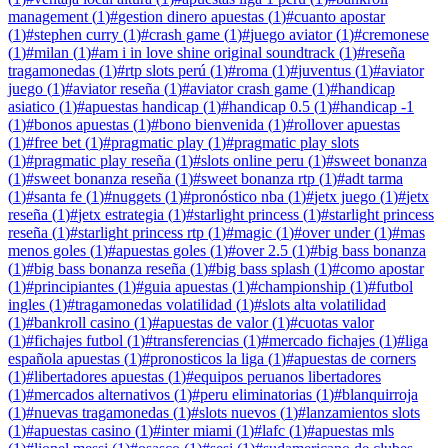
management
(
1
)
#
gestion dinero apuestas
(
1
)
#
cuanto apostar
(
1
)
#
stephen curry
(
1
)
#
crash game
(
1
)
#
juego aviator
(
1
)
#
cremonese
(
1
)
#
milan
(
1
)
#
am i in love shine original soundtrack
(
1
)
#
reseña
tragamonedas
(
1
)
#
rtp slots perú
(
1
)
#
roma
(
1
)
#
juventus
(
1
)
#
aviator
juego
(
1
)
#
aviator reseña
(
1
)
#
aviator crash game
(
1
)
#
handicap
asiatico
(
1
)
#
apuestas handicap
(
1
)
#
handicap 0.5
(
1
)
#
handicap -1
(
1
)
#
bonos apuestas
(
1
)
#
bono bienvenida
(
1
)
#
rollover apuestas
(
1
)
#
free bet
(
1
)
#
pragmatic play
(
1
)
#
pragmatic play slots
(
1
)
#
pragmatic play reseña
(
1
)
#
slots online peru
(
1
)
#
sweet bonanza
(
1
)
#
sweet bonanza reseña
(
1
)
#
sweet bonanza rtp
(
1
)
#
adt tarma
(
1
)
#
santa fe
(
1
)
#
nuggets
(
1
)
#
pronóstico nba
(
1
)
#
jetx juego
(
1
)
#
jetx
reseña
(
1
)
#
jetx estrategia
(
1
)
#
starlight princess
(
1
)
#
starlight princess
reseña
(
1
)
#
starlight princess rtp
(
1
)
#
magic
(
1
)
#
over under
(
1
)
#
mas
menos goles
(
1
)
#
apuestas goles
(
1
)
#
over 2.5
(
1
)
#
big bass bonanza
(
1
)
#
big bass bonanza reseña
(
1
)
#
big bass splash
(
1
)
#
como apostar
(
1
)
#
principiantes
(
1
)
#
guia apuestas
(
1
)
#
championship
(
1
)
#
futbol
ingles
(
1
)
#
tragamonedas volatilidad
(
1
)
#
slots alta volatilidad
(
1
)
#
bankroll casino
(
1
)
#
apuestas de valor
(
1
)
#
cuotas valor
(
1
)
#
fichajes futbol
(
1
)
#
transferencias
(
1
)
#
mercado fichajes
(
1
)
#
liga
española apuestas
(
1
)
#
pronosticos la liga
(
1
)
#
apuestas de corners
(
1
)
#
libertadores apuestas
(
1
)
#
equipos peruanos libertadores
(
1
)
#
mercados alternativos
(
1
)
#
peru eliminatorias
(
1
)
#
blanquirroja
(
1
)
#
nuevas tragamonedas
(
1
)
#
slots nuevos
(
1
)
#
lanzamientos slots
(
1
)
#
apuestas casino
(
1
)
#
inter miami
(
1
)
#
lafc
(
1
)
#
apuestas mls