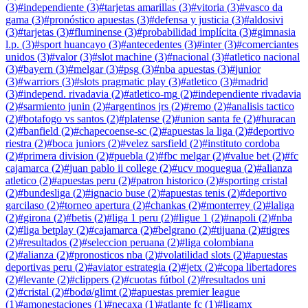
(
3
)
#
independiente
(
3
)
#
tarjetas amarillas
(
3
)
#
vitoria
(
3
)
#
vasco da
gama
(
3
)
#
pronóstico apuestas
(
3
)
#
defensa y justicia
(
3
)
#
aldosivi
(
3
)
#
tarjetas
(
3
)
#
fluminense
(
3
)
#
probabilidad implícita
(
3
)
#
gimnasia
l.p.
(
3
)
#
sport huancayo
(
3
)
#
antecedentes
(
3
)
#
inter
(
3
)
#
comerciantes
unidos
(
3
)
#
valor
(
3
)
#
slot machine
(
3
)
#
nacional
(
3
)
#
atletico nacional
(
3
)
#
bayern
(
3
)
#
melgar
(
3
)
#
psg
(
3
)
#
nba apuestas
(
3
)
#
junior
(
3
)
#
warriors
(
3
)
#
slots pragmatic play
(
3
)
#
atletico
(
3
)
#
madrid
(
3
)
#
independ. rivadavia
(
2
)
#
atletico-mg
(
2
)
#
independiente rivadavia
(
2
)
#
sarmiento junin
(
2
)
#
argentinos jrs
(
2
)
#
remo
(
2
)
#
analisis tactico
(
2
)
#
botafogo vs santos
(
2
)
#
platense
(
2
)
#
union santa fe
(
2
)
#
huracan
(
2
)
#
banfield
(
2
)
#
chapecoense-sc
(
2
)
#
apuestas la liga
(
2
)
#
deportivo
riestra
(
2
)
#
boca juniors
(
2
)
#
velez sarsfield
(
2
)
#
instituto cordoba
(
2
)
#
primera division
(
2
)
#
puebla
(
2
)
#
fbc melgar
(
2
)
#
value bet
(
2
)
#
fc
cajamarca
(
2
)
#
juan pablo ii college
(
2
)
#
ucv moquegua
(
2
)
#
alianza
atletico
(
2
)
#
apuestas peru
(
2
)
#
patron historico
(
2
)
#
sporting cristal
(
2
)
#
bundesliga
(
2
)
#
ignacio buse
(
2
)
#
apuestas tenis
(
2
)
#
deportivo
garcilaso
(
2
)
#
torneo apertura
(
2
)
#
chankas
(
2
)
#
monterrey
(
2
)
#
laliga
(
2
)
#
girona
(
2
)
#
betis
(
2
)
#
liga 1 peru
(
2
)
#
ligue 1
(
2
)
#
napoli
(
2
)
#
nba
(
2
)
#
liga betplay
(
2
)
#
cajamarca
(
2
)
#
belgrano
(
2
)
#
tijuana
(
2
)
#
tigres
(
2
)
#
resultados
(
2
)
#
seleccion peruana
(
2
)
#
liga colombiana
(
2
)
#
alianza
(
2
)
#
pronosticos nba
(
2
)
#
volatilidad slots
(
2
)
#
apuestas
deportivas peru
(
2
)
#
aviator estrategia
(
2
)
#
jetx
(
2
)
#
copa libertadores
(
2
)
#
levante
(
2
)
#
clippers
(
2
)
#
cuotas fútbol
(
2
)
#
resultados uni
(
2
)
#
cristal
(
2
)
#
bodø/glimt
(
2
)
#
apuestas premier league
(
1
)
#
amonestaciones
(
1
)
#
necaxa
(
1
)
#
atlante fc
(
1
)
#
ligamx