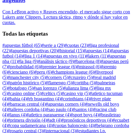
angelinos
Con LeBron activo y Reaves encendido, el mercado sigue corto con
Lakers ante Clippers. Lectura táctica, ritmo y dónde sí hay valor en
cuotas.
Todas las etiquetas
#
apuestas fútbol
(
65
)
#
serie a
(
29
)
#
cuotas
(
23
)
#
liga profesional
(
22
)
#
apuestas deportivas
(
20
)
#
historial
(
15
)
#
apuestas
(
14
)
#
apuestas
futbol
(
14
)
#
liga 1
(
14
)
#
apuestas en vivo
(
11
)
#
lakers
(
11
)
#
apuestas
nba
(
11
)
#
la liga
(
9
)
#
análisis táctico
(
9
)
#
barcelona
(
8
)
#
apuestas perú
(
7
)
#
probabilidad
(
6
)
#
premier league
(
6
)
#
mirassol
(
6
)
#
gremio
(
6
)
#
cienciano
(
6
)
#
peru
(
6
)
#
champions league
(
6
)
#
liverpool
(
5
)
#
manchester city
(
5
)
#
corners
(
5
)
#
cruzeiro
(
5
)
#
real madrid
(
5
)
#
patrón histórico
(
5
)
#
flamengo
(
5
)
#
coritiba
(
5
)
#
palmeiras
(
5
)
#
botafogo
(
5
)
#
san lorenzo
(
5
)
#
alianza lima
(
5
)
#
liga mx
(
5
)
#
casino online
(
5
)
#
celtics
(
5
)
#
casino vip
(
5
)
#
atletico tucuman
(
4
)
#
bahia
(
4
)
#
rb bragantino
(
4
)
#
corinthians
(
4
)
#
river plate
(
4
)
#
barracas central
(
4
)
#
apuestas corners
(
4
)
#
newells old boys
(
4
)
#
talleres cordoba
(
4
)
#
sao paulo
(
4
)
#
santos
(
4
)
#
racing club
(
4
)
#
lanus
(
4
)
#
atletico paranaense
(
4
)
#
sport boys
(
4
)
#
brasileirao
(
4
)
#
primera división
(
4
)
#
adt
(
4
)
#
pronósticos deportivos
(
4
)
#
ecuabet
(
4
)
#
copa sudamericana
(
4
)
#
cuotas baloncesto
(
4
)
#
belgrano cordoba
(
3
)
#
rosario central
(
3
)
#
internacional
(
3
)
#
estudiantes l.p.