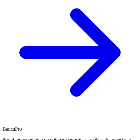
BancaPro
Portal independiente de noticias deportivas, análisis de apuestas y