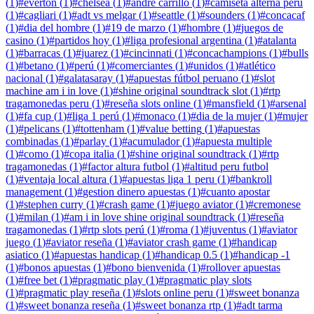
(
1
)
#
everton
(
1
)
#
chelsea
(
1
)
#
andre carrillo
(
1
)
#
camiseta alterna peru
(
1
)
#
cagliari
(
1
)
#
adt vs melgar
(
1
)
#
seattle
(
1
)
#
sounders
(
1
)
#
concacaf
(
1
)
#
dia del hombre
(
1
)
#
19 de marzo
(
1
)
#
hombre
(
1
)
#
juegos de
casino
(
1
)
#
partidos hoy
(
1
)
#
liga profesional argentina
(
1
)
#
atalanta
(
1
)
#
barracas
(
1
)
#
juarez
(
1
)
#
cincinnati
(
1
)
#
concachampions
(
1
)
#
bulls
(
1
)
#
betano
(
1
)
#
perú
(
1
)
#
comerciantes
(
1
)
#
unidos
(
1
)
#
atlético
nacional
(
1
)
#
galatasaray
(
1
)
#
apuestas fútbol peruano
(
1
)
#
slot
machine am i in love
(
1
)
#
shine original soundtrack slot
(
1
)
#
rtp
tragamonedas peru
(
1
)
#
reseña slots online
(
1
)
#
mansfield
(
1
)
#
arsenal
(
1
)
#
fa cup
(
1
)
#
liga 1 perú
(
1
)
#
monaco
(
1
)
#
dia de la mujer
(
1
)
#
mujer
(
1
)
#
pelicans
(
1
)
#
tottenham
(
1
)
#
value betting
(
1
)
#
apuestas
combinadas
(
1
)
#
parlay
(
1
)
#
acumulador
(
1
)
#
apuesta multiple
(
1
)
#
como
(
1
)
#
copa italia
(
1
)
#
shine original soundtrack
(
1
)
#
rtp
tragamonedas
(
1
)
#
factor altura futbol
(
1
)
#
altitud peru futbol
(
1
)
#
ventaja local altura
(
1
)
#
apuestas liga 1 peru
(
1
)
#
bankroll
management
(
1
)
#
gestion dinero apuestas
(
1
)
#
cuanto apostar
(
1
)
#
stephen curry
(
1
)
#
crash game
(
1
)
#
juego aviator
(
1
)
#
cremonese
(
1
)
#
milan
(
1
)
#
am i in love shine original soundtrack
(
1
)
#
reseña
tragamonedas
(
1
)
#
rtp slots perú
(
1
)
#
roma
(
1
)
#
juventus
(
1
)
#
aviator
juego
(
1
)
#
aviator reseña
(
1
)
#
aviator crash game
(
1
)
#
handicap
asiatico
(
1
)
#
apuestas handicap
(
1
)
#
handicap 0.5
(
1
)
#
handicap -1
(
1
)
#
bonos apuestas
(
1
)
#
bono bienvenida
(
1
)
#
rollover apuestas
(
1
)
#
free bet
(
1
)
#
pragmatic play
(
1
)
#
pragmatic play slots
(
1
)
#
pragmatic play reseña
(
1
)
#
slots online peru
(
1
)
#
sweet bonanza
(
1
)
#
sweet bonanza reseña
(
1
)
#
sweet bonanza rtp
(
1
)
#
adt tarma