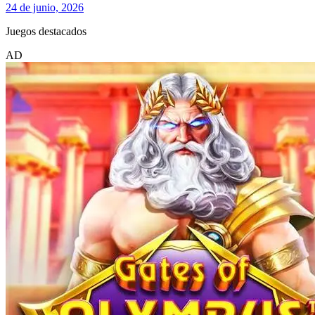
24 de junio, 2026
Juegos destacados
AD