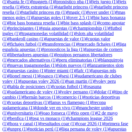
(
1
)
#
santa fe
(
1
)
#
nuggets
(
1
)
#
pronóstico nba
(
1
)
#
jetx juego
(
1
)
#
jetx
reseña
(
1
)
#
jetx estrategia
(
1
)
#
starlight princess
(
1
)
#
starlight princess
reseña
(
1
)
#
starlight princess rtp
(
1
)
#
magic
(
1
)
#
over under
(
1
)
#
mas
menos goles
(
1
)
#
apuestas goles
(
1
)
#
over 2.5
(
1
)
#
big bass bonanza
(
1
)
#
big bass bonanza reseña
(
1
)
#
big bass splash
(
1
)
#
como apostar
(
1
)
#
principiantes
(
1
)
#
guia apuestas
(
1
)
#
championship
(
1
)
#
futbol
ingles
(
1
)
#
tragamonedas volatilidad
(
1
)
#
slots alta volatilidad
(
1
)
#
bankroll casino
(
1
)
#
apuestas de valor
(
1
)
#
cuotas valor
(
1
)
#
fichajes futbol
(
1
)
#
transferencias
(
1
)
#
mercado fichajes
(
1
)
#
liga
española apuestas
(
1
)
#
pronosticos la liga
(
1
)
#
apuestas de corners
(
1
)
#
libertadores apuestas
(
1
)
#
equipos peruanos libertadores
(
1
)
#
mercados alternativos
(
1
)
#
peru eliminatorias
(
1
)
#
blanquirroja
(
1
)
#
nuevas tragamonedas
(
1
)
#
slots nuevos
(
1
)
#
lanzamientos slots
(
1
)
#
apuestas casino
(
1
)
#
inter miami
(
1
)
#
lafc
(
1
)
#
apuestas mls
(
1
)
#
lionel messi
(
1
)
#
osasco
(
1
)
#
sesi
(
1
)
#
sudamericano de clubes
voley
(
1
)
#
apuestas voley 2026
(
1
)
#
san martin
(
1
)
#
voley peru
(
1
)
#
tabla de posiciones
(
1
)
#
cuotas futbol
(
1
)
#
osasuna
(
1
)
#
sudamericano de voley
(
1
)
#
voley peruano
(
1
)
#
dolar
(
1
)
#
tipo de
cambio
(
1
)
#
hernán barcos
(
1
)
#
comercio
(
1
)
#
noticias deportivas
(
1
)
#
cuotas deportivas
(
1
)
#
lanus vs flamengo
(
1
)
#
recopa
sudamericana
(
1
)
#
donde ver en vivo
(
1
)
#
manchester united
(
1
)
#
universitario
(
1
)
#
joao fonseca
(
1
)
#
rio open
(
1
)
#
2 de mayo
(
1
)
#
benfica
(
1
)
#
psg vs monaco
(
1
)
#
champions league 2026
(
1
)
#
hora y canal
(
1
)
#
resultados coar
(
1
)
#
coar 2026
(
1
)
#
primera fase
(
1
)
#
unprg
(
1
)
#
noticias perú
(
1
)
#
liga peruana de voley
(
1
)
#
apuestas