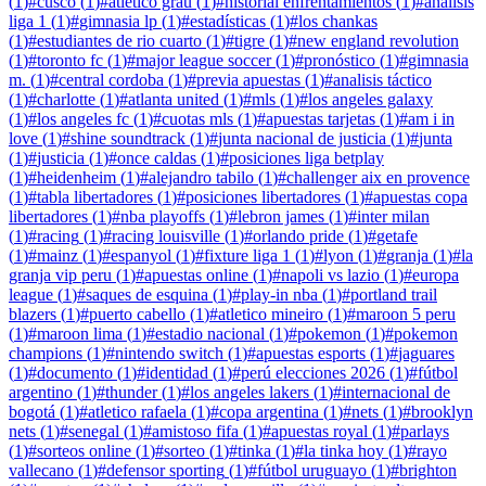
(
1
)
#
cusco
(
1
)
#
atletico grau
(
1
)
#
historial enfrentamientos
(
1
)
#
análisis
liga 1
(
1
)
#
gimnasia lp
(
1
)
#
estadísticas
(
1
)
#
los chankas
(
1
)
#
estudiantes de rio cuarto
(
1
)
#
tigre
(
1
)
#
new england revolution
(
1
)
#
toronto fc
(
1
)
#
major league soccer
(
1
)
#
pronóstico
(
1
)
#
gimnasia
m.
(
1
)
#
central cordoba
(
1
)
#
previa apuestas
(
1
)
#
analisis táctico
(
1
)
#
charlotte
(
1
)
#
atlanta united
(
1
)
#
mls
(
1
)
#
los angeles galaxy
(
1
)
#
los angeles fc
(
1
)
#
cuotas mls
(
1
)
#
apuestas tarjetas
(
1
)
#
am i in
love
(
1
)
#
shine soundtrack
(
1
)
#
junta nacional de justicia
(
1
)
#
junta
(
1
)
#
justicia
(
1
)
#
once caldas
(
1
)
#
posiciones liga betplay
(
1
)
#
heidenheim
(
1
)
#
alejandro tabilo
(
1
)
#
challenger aix en provence
(
1
)
#
tabla libertadores
(
1
)
#
posiciones libertadores
(
1
)
#
apuestas copa
libertadores
(
1
)
#
nba playoffs
(
1
)
#
lebron james
(
1
)
#
inter milan
(
1
)
#
racing
(
1
)
#
racing louisville
(
1
)
#
orlando pride
(
1
)
#
getafe
(
1
)
#
mainz
(
1
)
#
espanyol
(
1
)
#
fixture liga 1
(
1
)
#
lyon
(
1
)
#
granja
(
1
)
#
la
granja vip peru
(
1
)
#
apuestas online
(
1
)
#
napoli vs lazio
(
1
)
#
europa
league
(
1
)
#
saques de esquina
(
1
)
#
play-in nba
(
1
)
#
portland trail
blazers
(
1
)
#
puerto cabello
(
1
)
#
atletico mineiro
(
1
)
#
maroon 5 peru
(
1
)
#
maroon lima
(
1
)
#
estadio nacional
(
1
)
#
pokemon
(
1
)
#
pokemon
champions
(
1
)
#
nintendo switch
(
1
)
#
apuestas esports
(
1
)
#
jaguares
(
1
)
#
documento
(
1
)
#
identidad
(
1
)
#
perú elecciones 2026
(
1
)
#
fútbol
argentino
(
1
)
#
thunder
(
1
)
#
los angeles lakers
(
1
)
#
internacional de
bogotá
(
1
)
#
atletico rafaela
(
1
)
#
copa argentina
(
1
)
#
nets
(
1
)
#
brooklyn
nets
(
1
)
#
senegal
(
1
)
#
amistoso fifa
(
1
)
#
apuestas royal
(
1
)
#
parlays
(
1
)
#
sorteos online
(
1
)
#
sorteo
(
1
)
#
tinka
(
1
)
#
la tinka hoy
(
1
)
#
rayo
vallecano
(
1
)
#
defensor sporting
(
1
)
#
fútbol uruguayo
(
1
)
#
brighton