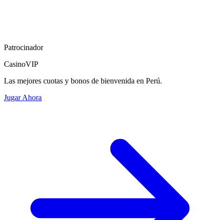
Patrocinador
CasinoVIP
Las mejores cuotas y bonos de bienvenida en Perú.
Jugar Ahora