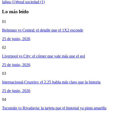
laliga
(
1
)
#
real sociedad
(
1
)
Lo más leído
01
Belgrano vs Central: el detalle que el 1X2 esconde
25 de junio, 2026
02
Liverpool vs City: el córner que vale más que el gol
25 de junio, 2026
03
Internacional-Cruzeiro: el 2.25 habla más claro que la historia
25 de junio, 2026
04
Tucumán vs Rivadavia: la tarjeta que el historial ya pinta amarilla