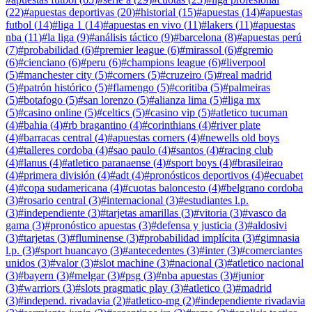
(
22
)
#
apuestas deportivas
(
20
)
#
historial
(
15
)
#
apuestas
(
14
)
#
apuestas
futbol
(
14
)
#
liga 1
(
14
)
#
apuestas en vivo
(
11
)
#
lakers
(
11
)
#
apuestas
nba
(
11
)
#
la liga
(
9
)
#
análisis táctico
(
9
)
#
barcelona
(
8
)
#
apuestas perú
(
7
)
#
probabilidad
(
6
)
#
premier league
(
6
)
#
mirassol
(
6
)
#
gremio
(
6
)
#
cienciano
(
6
)
#
peru
(
6
)
#
champions league
(
6
)
#
liverpool
(
5
)
#
manchester city
(
5
)
#
corners
(
5
)
#
cruzeiro
(
5
)
#
real madrid
(
5
)
#
patrón histórico
(
5
)
#
flamengo
(
5
)
#
coritiba
(
5
)
#
palmeiras
(
5
)
#
botafogo
(
5
)
#
san lorenzo
(
5
)
#
alianza lima
(
5
)
#
liga mx
(
5
)
#
casino online
(
5
)
#
celtics
(
5
)
#
casino vip
(
5
)
#
atletico tucuman
(
4
)
#
bahia
(
4
)
#
rb bragantino
(
4
)
#
corinthians
(
4
)
#
river plate
(
4
)
#
barracas central
(
4
)
#
apuestas corners
(
4
)
#
newells old boys
(
4
)
#
talleres cordoba
(
4
)
#
sao paulo
(
4
)
#
santos
(
4
)
#
racing club
(
4
)
#
lanus
(
4
)
#
atletico paranaense
(
4
)
#
sport boys
(
4
)
#
brasileirao
(
4
)
#
primera división
(
4
)
#
adt
(
4
)
#
pronósticos deportivos
(
4
)
#
ecuabet
(
4
)
#
copa sudamericana
(
4
)
#
cuotas baloncesto
(
4
)
#
belgrano cordoba
(
3
)
#
rosario central
(
3
)
#
internacional
(
3
)
#
estudiantes l.p.
(
3
)
#
independiente
(
3
)
#
tarjetas amarillas
(
3
)
#
vitoria
(
3
)
#
vasco da
gama
(
3
)
#
pronóstico apuestas
(
3
)
#
defensa y justicia
(
3
)
#
aldosivi
(
3
)
#
tarjetas
(
3
)
#
fluminense
(
3
)
#
probabilidad implícita
(
3
)
#
gimnasia
l.p.
(
3
)
#
sport huancayo
(
3
)
#
antecedentes
(
3
)
#
inter
(
3
)
#
comerciantes
unidos
(
3
)
#
valor
(
3
)
#
slot machine
(
3
)
#
nacional
(
3
)
#
atletico nacional
(
3
)
#
bayern
(
3
)
#
melgar
(
3
)
#
psg
(
3
)
#
nba apuestas
(
3
)
#
junior
(
3
)
#
warriors
(
3
)
#
slots pragmatic play
(
3
)
#
atletico
(
3
)
#
madrid
(
3
)
#
independ. rivadavia
(
2
)
#
atletico-mg
(
2
)
#
independiente rivadavia