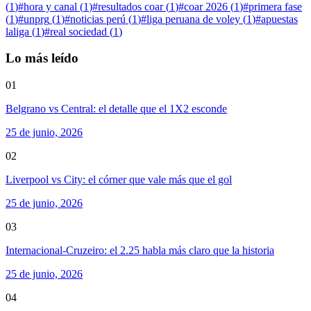
(
1
)
#
hora y canal
(
1
)
#
resultados coar
(
1
)
#
coar 2026
(
1
)
#
primera fase
(
1
)
#
unprg
(
1
)
#
noticias perú
(
1
)
#
liga peruana de voley
(
1
)
#
apuestas
laliga
(
1
)
#
real sociedad
(
1
)
Lo más leído
01
Belgrano vs Central: el detalle que el 1X2 esconde
25 de junio, 2026
02
Liverpool vs City: el córner que vale más que el gol
25 de junio, 2026
03
Internacional-Cruzeiro: el 2.25 habla más claro que la historia
25 de junio, 2026
04