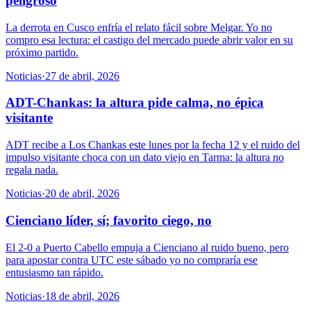
peligroso
La derrota en Cusco enfría el relato fácil sobre Melgar. Yo no
compro esa lectura: el castigo del mercado puede abrir valor en su
próximo partido.
Noticias
·
27 de abril, 2026
ADT-Chankas: la altura pide calma, no épica
visitante
ADT recibe a Los Chankas este lunes por la fecha 12 y el ruido del
impulso visitante choca con un dato viejo en Tarma: la altura no
regala nada.
Noticias
·
20 de abril, 2026
Cienciano líder, sí; favorito ciego, no
El 2-0 a Puerto Cabello empuja a Cienciano al ruido bueno, pero
para apostar contra UTC este sábado yo no compraría ese
entusiasmo tan rápido.
Noticias
·
18 de abril, 2026