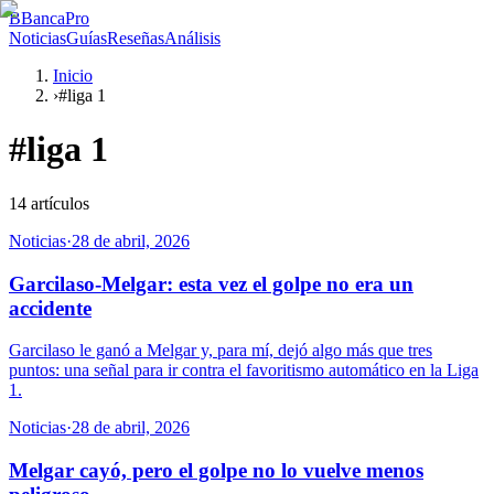
B
BancaPro
Noticias
Guías
Reseñas
Análisis
Inicio
›
#liga 1
#
liga 1
14
artículos
Noticias
·
28 de abril, 2026
Garcilaso-Melgar: esta vez el golpe no era un
accidente
Garcilaso le ganó a Melgar y, para mí, dejó algo más que tres
puntos: una señal para ir contra el favoritismo automático en la Liga
1.
Noticias
·
28 de abril, 2026
Melgar cayó, pero el golpe no lo vuelve menos