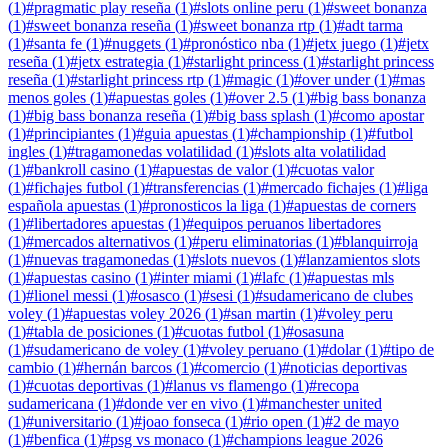
(
1
)
#
pragmatic play reseña
(
1
)
#
slots online peru
(
1
)
#
sweet bonanza
(
1
)
#
sweet bonanza reseña
(
1
)
#
sweet bonanza rtp
(
1
)
#
adt tarma
(
1
)
#
santa fe
(
1
)
#
nuggets
(
1
)
#
pronóstico nba
(
1
)
#
jetx juego
(
1
)
#
jetx
reseña
(
1
)
#
jetx estrategia
(
1
)
#
starlight princess
(
1
)
#
starlight princess
reseña
(
1
)
#
starlight princess rtp
(
1
)
#
magic
(
1
)
#
over under
(
1
)
#
mas
menos goles
(
1
)
#
apuestas goles
(
1
)
#
over 2.5
(
1
)
#
big bass bonanza
(
1
)
#
big bass bonanza reseña
(
1
)
#
big bass splash
(
1
)
#
como apostar
(
1
)
#
principiantes
(
1
)
#
guia apuestas
(
1
)
#
championship
(
1
)
#
futbol
ingles
(
1
)
#
tragamonedas volatilidad
(
1
)
#
slots alta volatilidad
(
1
)
#
bankroll casino
(
1
)
#
apuestas de valor
(
1
)
#
cuotas valor
(
1
)
#
fichajes futbol
(
1
)
#
transferencias
(
1
)
#
mercado fichajes
(
1
)
#
liga
española apuestas
(
1
)
#
pronosticos la liga
(
1
)
#
apuestas de corners
(
1
)
#
libertadores apuestas
(
1
)
#
equipos peruanos libertadores
(
1
)
#
mercados alternativos
(
1
)
#
peru eliminatorias
(
1
)
#
blanquirroja
(
1
)
#
nuevas tragamonedas
(
1
)
#
slots nuevos
(
1
)
#
lanzamientos slots
(
1
)
#
apuestas casino
(
1
)
#
inter miami
(
1
)
#
lafc
(
1
)
#
apuestas mls
(
1
)
#
lionel messi
(
1
)
#
osasco
(
1
)
#
sesi
(
1
)
#
sudamericano de clubes
voley
(
1
)
#
apuestas voley 2026
(
1
)
#
san martin
(
1
)
#
voley peru
(
1
)
#
tabla de posiciones
(
1
)
#
cuotas futbol
(
1
)
#
osasuna
(
1
)
#
sudamericano de voley
(
1
)
#
voley peruano
(
1
)
#
dolar
(
1
)
#
tipo de
cambio
(
1
)
#
hernán barcos
(
1
)
#
comercio
(
1
)
#
noticias deportivas
(
1
)
#
cuotas deportivas
(
1
)
#
lanus vs flamengo
(
1
)
#
recopa
sudamericana
(
1
)
#
donde ver en vivo
(
1
)
#
manchester united
(
1
)
#
universitario
(
1
)
#
joao fonseca
(
1
)
#
rio open
(
1
)
#
2 de mayo
(
1
)
#
benfica
(
1
)
#
psg vs monaco
(
1
)
#
champions league 2026