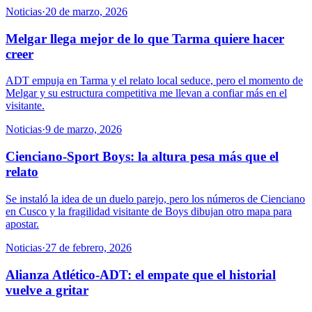
Noticias
·
20 de marzo, 2026
Melgar llega mejor de lo que Tarma quiere hacer
creer
ADT empuja en Tarma y el relato local seduce, pero el momento de
Melgar y su estructura competitiva me llevan a confiar más en el
visitante.
Noticias
·
9 de marzo, 2026
Cienciano-Sport Boys: la altura pesa más que el
relato
Se instaló la idea de un duelo parejo, pero los números de Cienciano
en Cusco y la fragilidad visitante de Boys dibujan otro mapa para
apostar.
Noticias
·
27 de febrero, 2026
Alianza Atlético-ADT: el empate que el historial
vuelve a gritar