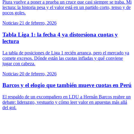
Piura vuelve a poner a prueba un cruce que casi siempre se traba. Mi
lectura: la historia pesa y el valor está en un partido corto, tenso y de
pocos goles.
Noticias
·
21 de febrero, 2026
Tabla Liga 1: la fecha 4 ya distorsiona cuotas y
lectura
La tabla de posiciones de Liga 1 recién arranca, pero el mercado ya
comete excesos. Dónde están las cuotas infladas y qué conviene
jugar con cabeza.
Noticias
·
20 de febrero, 2026
Barcos y el elogio que también mueve cuotas en Perú
El respaldo de un excompañero en LDU a Hernán Barcos reabre un
debate: liderazgo, vestuario y cómo leer valor en apuestas más allá
del gol.