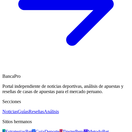
BancaPro
Portal independiente de noticias deportivas, análisis de apuestas y
reseñas de casas de apuestas para el mercado peruano.
Secciones
Noticias
Guías
Reseñas
Análisis
Sitios hermanos
E
EstrategiasBet
G
GuiaDeporte
T
TipsterPeru
M
MetodoBet