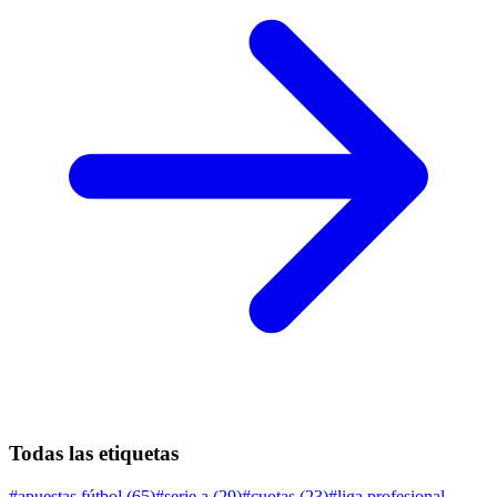
Todas las etiquetas
#
apuestas fútbol
(
65
)
#
serie a
(
29
)
#
cuotas
(
23
)
#
liga profesional