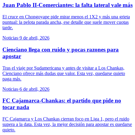
Juan Pablo II-Comerciantes: la falta lateral vale más
El cruce en Chongoyape pide mirar menos el 1X2 y más una grieta
puntual: la pelota parada ancha, ese detalle que suele mover cuotas
tarde.
Noticias
·
9 de abril, 2026
Cienciano llega con ruido y pocas razones para
apostar
Tras el viaje por Sudamericana y antes de visitar a Los Chankas,
Cienciano ofrece más dudas que valor. Esta vez, quedarse quieto
paga más.
Noticias
·
6 de abril, 2026
FC Cajamarca-Chankas: el partido que pide no
tocar nada
FC Cajamarca y Los Chankas cierran foco en Liga 1, pero el ruido
supera a la data. Esta vez, la mejor decisión para apostar es quedarse
quieto.