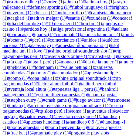
(
1
)
#
sorteos online
(
1
)
#
sorteo
(
1
)
#
tinka
(
1
)
#
la tinka hoy
(
1
)
#
rayo
vallecano
(
1
)
#
defensor sporting
(
1
)
#
fútbol uruguayo
(
1
)
#
brighton
(
1
)
#
everton
(
1
)
#
chelsea
(
1
)
#
andre carrillo
(
1
)
#
camiseta alterna peru
(
1
)
#
cagliari
(
1
)
#
adt vs melgar
(
1
)
#
seattle
(
1
)
#
sounders
(
1
)
#
concacaf
(
1
)
#
dia del hombre
(
1
)
#
19 de marzo
(
1
)
#
hombre
(
1
)
#
juegos de
casino
(
1
)
#
partidos hoy
(
1
)
#
liga profesional argentina
(
1
)
#
atalanta
(
1
)
#
barracas
(
1
)
#
juarez
(
1
)
#
cincinnati
(
1
)
#
concachampions
(
1
)
#
bulls
(
1
)
#
betano
(
1
)
#
perú
(
1
)
#
comerciantes
(
1
)
#
unidos
(
1
)
#
atlético
nacional
(
1
)
#
galatasaray
(
1
)
#
apuestas fútbol peruano
(
1
)
#
slot
machine am i in love
(
1
)
#
shine original soundtrack slot
(
1
)
#
rtp
tragamonedas peru
(
1
)
#
reseña slots online
(
1
)
#
mansfield
(
1
)
#
arsenal
(
1
)
#
fa cup
(
1
)
#
liga 1 perú
(
1
)
#
monaco
(
1
)
#
dia de la mujer
(
1
)
#
mujer
(
1
)
#
pelicans
(
1
)
#
tottenham
(
1
)
#
value betting
(
1
)
#
apuestas
combinadas
(
1
)
#
parlay
(
1
)
#
acumulador
(
1
)
#
apuesta multiple
(
1
)
#
como
(
1
)
#
copa italia
(
1
)
#
shine original soundtrack
(
1
)
#
rtp
tragamonedas
(
1
)
#
factor altura futbol
(
1
)
#
altitud peru futbol
(
1
)
#
ventaja local altura
(
1
)
#
apuestas liga 1 peru
(
1
)
#
bankroll
management
(
1
)
#
gestion dinero apuestas
(
1
)
#
cuanto apostar
(
1
)
#
stephen curry
(
1
)
#
crash game
(
1
)
#
juego aviator
(
1
)
#
cremonese
(
1
)
#
milan
(
1
)
#
am i in love shine original soundtrack
(
1
)
#
reseña
tragamonedas
(
1
)
#
rtp slots perú
(
1
)
#
roma
(
1
)
#
juventus
(
1
)
#
aviator
juego
(
1
)
#
aviator reseña
(
1
)
#
aviator crash game
(
1
)
#
handicap
asiatico
(
1
)
#
apuestas handicap
(
1
)
#
handicap 0.5
(
1
)
#
handicap -1
(
1
)
#
bonos apuestas
(
1
)
#
bono bienvenida
(
1
)
#
rollover apuestas
(
1
)
#
free bet
(
1
)
#
pragmatic play
(
1
)
#
pragmatic play slots