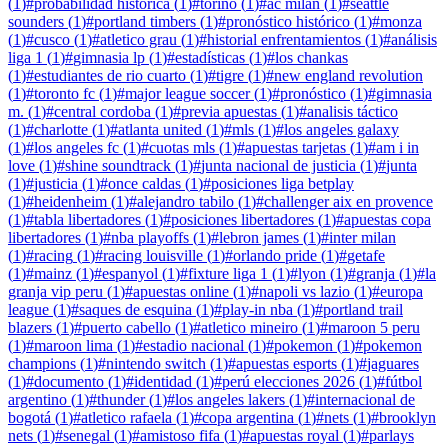
(
1
)
#
probabilidad histórica
(
1
)
#
torino
(
1
)
#
ac milan
(
1
)
#
seattle
sounders
(
1
)
#
portland timbers
(
1
)
#
pronóstico histórico
(
1
)
#
monza
(
1
)
#
cusco
(
1
)
#
atletico grau
(
1
)
#
historial enfrentamientos
(
1
)
#
análisis
liga 1
(
1
)
#
gimnasia lp
(
1
)
#
estadísticas
(
1
)
#
los chankas
(
1
)
#
estudiantes de rio cuarto
(
1
)
#
tigre
(
1
)
#
new england revolution
(
1
)
#
toronto fc
(
1
)
#
major league soccer
(
1
)
#
pronóstico
(
1
)
#
gimnasia
m.
(
1
)
#
central cordoba
(
1
)
#
previa apuestas
(
1
)
#
analisis táctico
(
1
)
#
charlotte
(
1
)
#
atlanta united
(
1
)
#
mls
(
1
)
#
los angeles galaxy
(
1
)
#
los angeles fc
(
1
)
#
cuotas mls
(
1
)
#
apuestas tarjetas
(
1
)
#
am i in
love
(
1
)
#
shine soundtrack
(
1
)
#
junta nacional de justicia
(
1
)
#
junta
(
1
)
#
justicia
(
1
)
#
once caldas
(
1
)
#
posiciones liga betplay
(
1
)
#
heidenheim
(
1
)
#
alejandro tabilo
(
1
)
#
challenger aix en provence
(
1
)
#
tabla libertadores
(
1
)
#
posiciones libertadores
(
1
)
#
apuestas copa
libertadores
(
1
)
#
nba playoffs
(
1
)
#
lebron james
(
1
)
#
inter milan
(
1
)
#
racing
(
1
)
#
racing louisville
(
1
)
#
orlando pride
(
1
)
#
getafe
(
1
)
#
mainz
(
1
)
#
espanyol
(
1
)
#
fixture liga 1
(
1
)
#
lyon
(
1
)
#
granja
(
1
)
#
la
granja vip peru
(
1
)
#
apuestas online
(
1
)
#
napoli vs lazio
(
1
)
#
europa
league
(
1
)
#
saques de esquina
(
1
)
#
play-in nba
(
1
)
#
portland trail
blazers
(
1
)
#
puerto cabello
(
1
)
#
atletico mineiro
(
1
)
#
maroon 5 peru
(
1
)
#
maroon lima
(
1
)
#
estadio nacional
(
1
)
#
pokemon
(
1
)
#
pokemon
champions
(
1
)
#
nintendo switch
(
1
)
#
apuestas esports
(
1
)
#
jaguares
(
1
)
#
documento
(
1
)
#
identidad
(
1
)
#
perú elecciones 2026
(
1
)
#
fútbol
argentino
(
1
)
#
thunder
(
1
)
#
los angeles lakers
(
1
)
#
internacional de
bogotá
(
1
)
#
atletico rafaela
(
1
)
#
copa argentina
(
1
)
#
nets
(
1
)
#
brooklyn
nets
(
1
)
#
senegal
(
1
)
#
amistoso fifa
(
1
)
#
apuestas royal
(
1
)
#
parlays