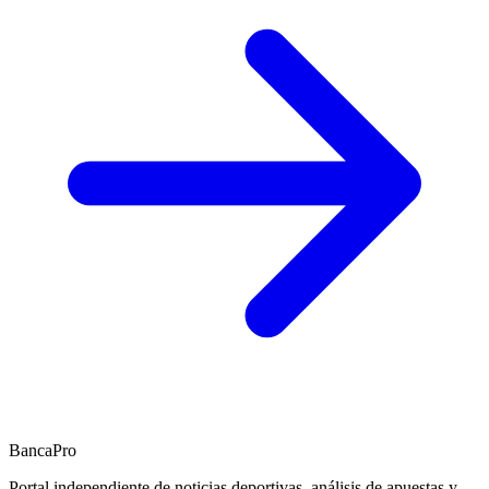
BancaPro
Portal independiente de noticias deportivas, análisis de apuestas y