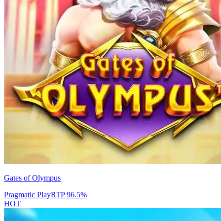
Gates of Olympus
Pragmatic Play
RTP
96.5
%
HOT