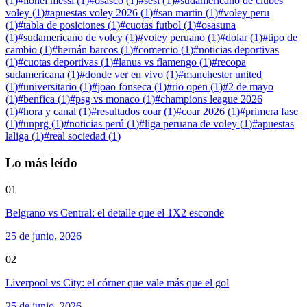
(
1
)
#
lionel messi
(
1
)
#
osasco
(
1
)
#
sesi
(
1
)
#
sudamericano de clubes
voley
(
1
)
#
apuestas voley 2026
(
1
)
#
san martin
(
1
)
#
voley peru
(
1
)
#
tabla de posiciones
(
1
)
#
cuotas futbol
(
1
)
#
osasuna
(
1
)
#
sudamericano de voley
(
1
)
#
voley peruano
(
1
)
#
dolar
(
1
)
#
tipo de
cambio
(
1
)
#
hernán barcos
(
1
)
#
comercio
(
1
)
#
noticias deportivas
(
1
)
#
cuotas deportivas
(
1
)
#
lanus vs flamengo
(
1
)
#
recopa
sudamericana
(
1
)
#
donde ver en vivo
(
1
)
#
manchester united
(
1
)
#
universitario
(
1
)
#
joao fonseca
(
1
)
#
rio open
(
1
)
#
2 de mayo
(
1
)
#
benfica
(
1
)
#
psg vs monaco
(
1
)
#
champions league 2026
(
1
)
#
hora y canal
(
1
)
#
resultados coar
(
1
)
#
coar 2026
(
1
)
#
primera fase
(
1
)
#
unprg
(
1
)
#
noticias perú
(
1
)
#
liga peruana de voley
(
1
)
#
apuestas
laliga
(
1
)
#
real sociedad
(
1
)
Lo más leído
01
Belgrano vs Central: el detalle que el 1X2 esconde
25 de junio, 2026
02
Liverpool vs City: el córner que vale más que el gol
25 de junio, 2026