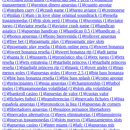
management
(
1
)
#
gestion dinero apuestas
(
1
)
#
cuanto apostar
(
1
)
#
stephen curry
(
1
)
#
crash game
(
1
)
#
juego aviator
(
1
)
#
cremonese
(
1
)
#
milan
(
1
)
#
am i in love shine original soundtrack
(
1
)
#
reseña
tragamonedas
(
1
)
#
rtp slots perú
(
1
)
#
roma
(
1
)
#
juventus
(
1
)
#
aviator
juego
(
1
)
#
aviator reseña
(
1
)
#
aviator crash game
(
1
)
#
handicap
asiatico
(
1
)
#
apuestas handicap
(
1
)
#
handicap 0.5
(
1
)
#
handicap -1
(
1
)
#
bonos apuestas
(
1
)
#
bono bienvenida
(
1
)
#
rollover apuestas
(
1
)
#
free bet
(
1
)
#
pragmatic play
(
1
)
#
pragmatic play slots
(
1
)
#
pragmatic play reseña
(
1
)
#
slots online peru
(
1
)
#
sweet bonanza
(
1
)
#
sweet bonanza reseña
(
1
)
#
sweet bonanza rtp
(
1
)
#
adt tarma
(
1
)
#
santa fe
(
1
)
#
nuggets
(
1
)
#
pronóstico nba
(
1
)
#
jetx juego
(
1
)
#
jetx
reseña
(
1
)
#
jetx estrategia
(
1
)
#
starlight princess
(
1
)
#
starlight princess
reseña
(
1
)
#
starlight princess rtp
(
1
)
#
magic
(
1
)
#
over under
(
1
)
#
mas
menos goles
(
1
)
#
apuestas goles
(
1
)
#
over 2.5
(
1
)
#
big bass bonanza
(
1
)
#
big bass bonanza reseña
(
1
)
#
big bass splash
(
1
)
#
como apostar
(
1
)
#
principiantes
(
1
)
#
guia apuestas
(
1
)
#
championship
(
1
)
#
futbol
ingles
(
1
)
#
tragamonedas volatilidad
(
1
)
#
slots alta volatilidad
(
1
)
#
bankroll casino
(
1
)
#
apuestas de valor
(
1
)
#
cuotas valor
(
1
)
#
fichajes futbol
(
1
)
#
transferencias
(
1
)
#
mercado fichajes
(
1
)
#
liga
española apuestas
(
1
)
#
pronosticos la liga
(
1
)
#
apuestas de corners
(
1
)
#
libertadores apuestas
(
1
)
#
equipos peruanos libertadores
(
1
)
#
mercados alternativos
(
1
)
#
peru eliminatorias
(
1
)
#
blanquirroja
(
1
)
#
nuevas tragamonedas
(
1
)
#
slots nuevos
(
1
)
#
lanzamientos slots
(
1
)
#
apuestas casino
(
1
)
#
inter miami
(
1
)
#
lafc
(
1
)
#
apuestas mls