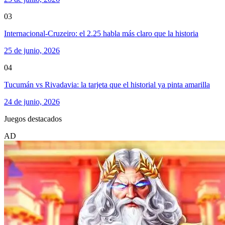
03
Internacional-Cruzeiro: el 2.25 habla más claro que la historia
25 de junio, 2026
04
Tucumán vs Rivadavia: la tarjeta que el historial ya pinta amarilla
24 de junio, 2026
Juegos destacados
AD