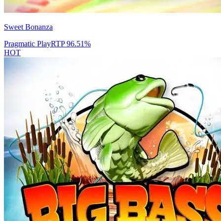
Sweet Bonanza
Pragmatic Play
RTP
96.51
%
HOT