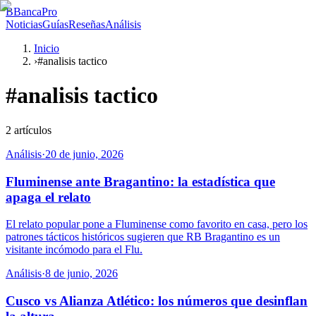
B
BancaPro
Noticias
Guías
Reseñas
Análisis
Inicio
›
#analisis tactico
#
analisis tactico
2
artículos
Análisis
·
20 de junio, 2026
Fluminense ante Bragantino: la estadística que
apaga el relato
El relato popular pone a Fluminense como favorito en casa, pero los
patrones tácticos históricos sugieren que RB Bragantino es un
visitante incómodo para el Flu.
Análisis
·
8 de junio, 2026
Cusco vs Alianza Atlético: los números que desinflan