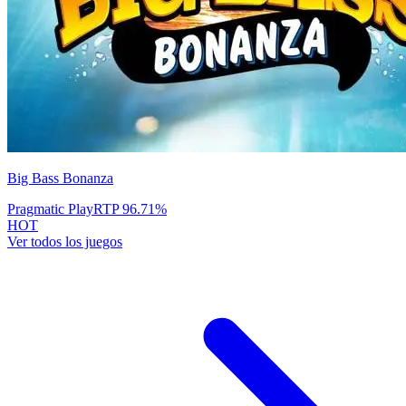
Big Bass Bonanza
Pragmatic Play
RTP
96.71
%
HOT
Ver todos los juegos