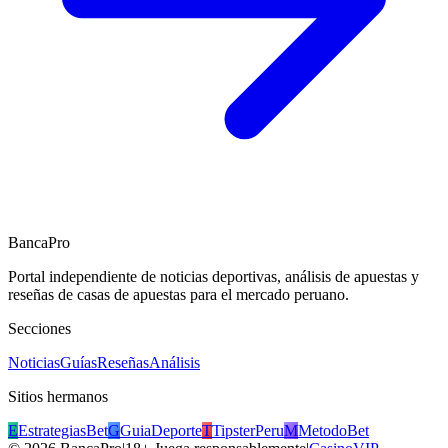
BancaPro
Portal independiente de noticias deportivas, análisis de apuestas y
reseñas de casas de apuestas para el mercado peruano.
Secciones
Noticias
Guías
Reseñas
Análisis
Sitios hermanos
E
EstrategiasBet
G
GuiaDeporte
T
TipsterPeru
M
MetodoBet