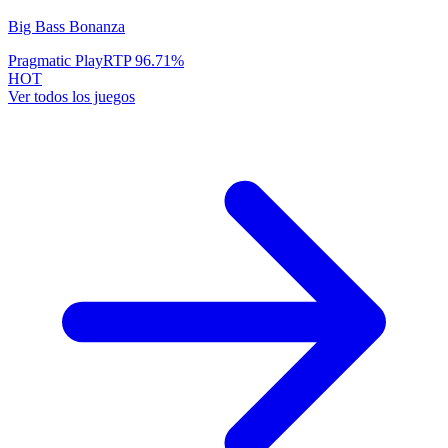
Big Bass Bonanza
Pragmatic Play
RTP
96.71
%
HOT
Ver todos los juegos