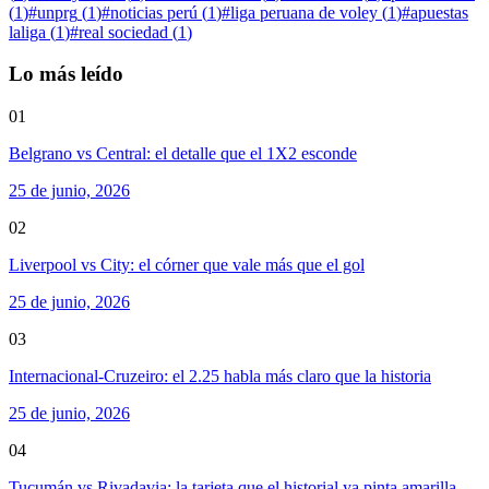
(
1
)
#
unprg
(
1
)
#
noticias perú
(
1
)
#
liga peruana de voley
(
1
)
#
apuestas
laliga
(
1
)
#
real sociedad
(
1
)
Lo más leído
01
Belgrano vs Central: el detalle que el 1X2 esconde
25 de junio, 2026
02
Liverpool vs City: el córner que vale más que el gol
25 de junio, 2026
03
Internacional-Cruzeiro: el 2.25 habla más claro que la historia
25 de junio, 2026
04
Tucumán vs Rivadavia: la tarjeta que el historial ya pinta amarilla