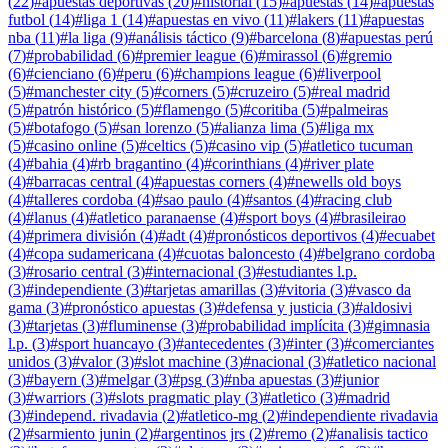
(
22
)
#
apuestas deportivas
(
20
)
#
historial
(
15
)
#
apuestas
(
14
)
#
apuestas
futbol
(
14
)
#
liga 1
(
14
)
#
apuestas en vivo
(
11
)
#
lakers
(
11
)
#
apuestas
nba
(
11
)
#
la liga
(
9
)
#
análisis táctico
(
9
)
#
barcelona
(
8
)
#
apuestas perú
(
7
)
#
probabilidad
(
6
)
#
premier league
(
6
)
#
mirassol
(
6
)
#
gremio
(
6
)
#
cienciano
(
6
)
#
peru
(
6
)
#
champions league
(
6
)
#
liverpool
(
5
)
#
manchester city
(
5
)
#
corners
(
5
)
#
cruzeiro
(
5
)
#
real madrid
(
5
)
#
patrón histórico
(
5
)
#
flamengo
(
5
)
#
coritiba
(
5
)
#
palmeiras
(
5
)
#
botafogo
(
5
)
#
san lorenzo
(
5
)
#
alianza lima
(
5
)
#
liga mx
(
5
)
#
casino online
(
5
)
#
celtics
(
5
)
#
casino vip
(
5
)
#
atletico tucuman
(
4
)
#
bahia
(
4
)
#
rb bragantino
(
4
)
#
corinthians
(
4
)
#
river plate
(
4
)
#
barracas central
(
4
)
#
apuestas corners
(
4
)
#
newells old boys
(
4
)
#
talleres cordoba
(
4
)
#
sao paulo
(
4
)
#
santos
(
4
)
#
racing club
(
4
)
#
lanus
(
4
)
#
atletico paranaense
(
4
)
#
sport boys
(
4
)
#
brasileirao
(
4
)
#
primera división
(
4
)
#
adt
(
4
)
#
pronósticos deportivos
(
4
)
#
ecuabet
(
4
)
#
copa sudamericana
(
4
)
#
cuotas baloncesto
(
4
)
#
belgrano cordoba
(
3
)
#
rosario central
(
3
)
#
internacional
(
3
)
#
estudiantes l.p.
(
3
)
#
independiente
(
3
)
#
tarjetas amarillas
(
3
)
#
vitoria
(
3
)
#
vasco da
gama
(
3
)
#
pronóstico apuestas
(
3
)
#
defensa y justicia
(
3
)
#
aldosivi
(
3
)
#
tarjetas
(
3
)
#
fluminense
(
3
)
#
probabilidad implícita
(
3
)
#
gimnasia
l.p.
(
3
)
#
sport huancayo
(
3
)
#
antecedentes
(
3
)
#
inter
(
3
)
#
comerciantes
unidos
(
3
)
#
valor
(
3
)
#
slot machine
(
3
)
#
nacional
(
3
)
#
atletico nacional
(
3
)
#
bayern
(
3
)
#
melgar
(
3
)
#
psg
(
3
)
#
nba apuestas
(
3
)
#
junior
(
3
)
#
warriors
(
3
)
#
slots pragmatic play
(
3
)
#
atletico
(
3
)
#
madrid
(
3
)
#
independ. rivadavia
(
2
)
#
atletico-mg
(
2
)
#
independiente rivadavia
(
2
)
#
sarmiento junin
(
2
)
#
argentinos jrs
(
2
)
#
remo
(
2
)
#
analisis tactico