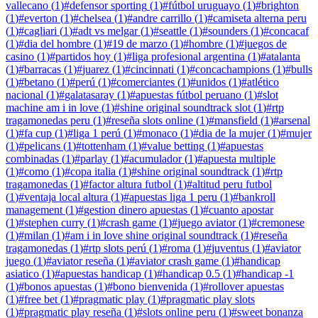
vallecano
(
1
)
#
defensor sporting
(
1
)
#
fútbol uruguayo
(
1
)
#
brighton
(
1
)
#
everton
(
1
)
#
chelsea
(
1
)
#
andre carrillo
(
1
)
#
camiseta alterna peru
(
1
)
#
cagliari
(
1
)
#
adt vs melgar
(
1
)
#
seattle
(
1
)
#
sounders
(
1
)
#
concacaf
(
1
)
#
dia del hombre
(
1
)
#
19 de marzo
(
1
)
#
hombre
(
1
)
#
juegos de
casino
(
1
)
#
partidos hoy
(
1
)
#
liga profesional argentina
(
1
)
#
atalanta
(
1
)
#
barracas
(
1
)
#
juarez
(
1
)
#
cincinnati
(
1
)
#
concachampions
(
1
)
#
bulls
(
1
)
#
betano
(
1
)
#
perú
(
1
)
#
comerciantes
(
1
)
#
unidos
(
1
)
#
atlético
nacional
(
1
)
#
galatasaray
(
1
)
#
apuestas fútbol peruano
(
1
)
#
slot
machine am i in love
(
1
)
#
shine original soundtrack slot
(
1
)
#
rtp
tragamonedas peru
(
1
)
#
reseña slots online
(
1
)
#
mansfield
(
1
)
#
arsenal
(
1
)
#
fa cup
(
1
)
#
liga 1 perú
(
1
)
#
monaco
(
1
)
#
dia de la mujer
(
1
)
#
mujer
(
1
)
#
pelicans
(
1
)
#
tottenham
(
1
)
#
value betting
(
1
)
#
apuestas
combinadas
(
1
)
#
parlay
(
1
)
#
acumulador
(
1
)
#
apuesta multiple
(
1
)
#
como
(
1
)
#
copa italia
(
1
)
#
shine original soundtrack
(
1
)
#
rtp
tragamonedas
(
1
)
#
factor altura futbol
(
1
)
#
altitud peru futbol
(
1
)
#
ventaja local altura
(
1
)
#
apuestas liga 1 peru
(
1
)
#
bankroll
management
(
1
)
#
gestion dinero apuestas
(
1
)
#
cuanto apostar
(
1
)
#
stephen curry
(
1
)
#
crash game
(
1
)
#
juego aviator
(
1
)
#
cremonese
(
1
)
#
milan
(
1
)
#
am i in love shine original soundtrack
(
1
)
#
reseña
tragamonedas
(
1
)
#
rtp slots perú
(
1
)
#
roma
(
1
)
#
juventus
(
1
)
#
aviator
juego
(
1
)
#
aviator reseña
(
1
)
#
aviator crash game
(
1
)
#
handicap
asiatico
(
1
)
#
apuestas handicap
(
1
)
#
handicap 0.5
(
1
)
#
handicap -1
(
1
)
#
bonos apuestas
(
1
)
#
bono bienvenida
(
1
)
#
rollover apuestas
(
1
)
#
free bet
(
1
)
#
pragmatic play
(
1
)
#
pragmatic play slots
(
1
)
#
pragmatic play reseña
(
1
)
#
slots online peru
(
1
)
#
sweet bonanza