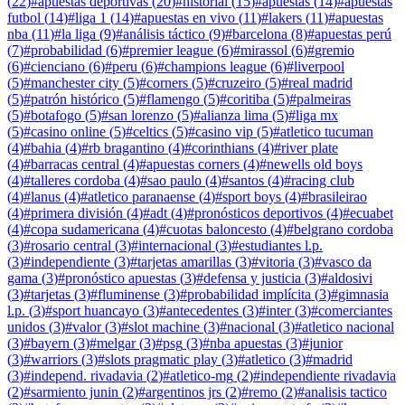
(
22
)
#
apuestas deportivas
(
20
)
#
historial
(
15
)
#
apuestas
(
14
)
#
apuestas
futbol
(
14
)
#
liga 1
(
14
)
#
apuestas en vivo
(
11
)
#
lakers
(
11
)
#
apuestas
nba
(
11
)
#
la liga
(
9
)
#
análisis táctico
(
9
)
#
barcelona
(
8
)
#
apuestas perú
(
7
)
#
probabilidad
(
6
)
#
premier league
(
6
)
#
mirassol
(
6
)
#
gremio
(
6
)
#
cienciano
(
6
)
#
peru
(
6
)
#
champions league
(
6
)
#
liverpool
(
5
)
#
manchester city
(
5
)
#
corners
(
5
)
#
cruzeiro
(
5
)
#
real madrid
(
5
)
#
patrón histórico
(
5
)
#
flamengo
(
5
)
#
coritiba
(
5
)
#
palmeiras
(
5
)
#
botafogo
(
5
)
#
san lorenzo
(
5
)
#
alianza lima
(
5
)
#
liga mx
(
5
)
#
casino online
(
5
)
#
celtics
(
5
)
#
casino vip
(
5
)
#
atletico tucuman
(
4
)
#
bahia
(
4
)
#
rb bragantino
(
4
)
#
corinthians
(
4
)
#
river plate
(
4
)
#
barracas central
(
4
)
#
apuestas corners
(
4
)
#
newells old boys
(
4
)
#
talleres cordoba
(
4
)
#
sao paulo
(
4
)
#
santos
(
4
)
#
racing club
(
4
)
#
lanus
(
4
)
#
atletico paranaense
(
4
)
#
sport boys
(
4
)
#
brasileirao
(
4
)
#
primera división
(
4
)
#
adt
(
4
)
#
pronósticos deportivos
(
4
)
#
ecuabet
(
4
)
#
copa sudamericana
(
4
)
#
cuotas baloncesto
(
4
)
#
belgrano cordoba
(
3
)
#
rosario central
(
3
)
#
internacional
(
3
)
#
estudiantes l.p.
(
3
)
#
independiente
(
3
)
#
tarjetas amarillas
(
3
)
#
vitoria
(
3
)
#
vasco da
gama
(
3
)
#
pronóstico apuestas
(
3
)
#
defensa y justicia
(
3
)
#
aldosivi
(
3
)
#
tarjetas
(
3
)
#
fluminense
(
3
)
#
probabilidad implícita
(
3
)
#
gimnasia
l.p.
(
3
)
#
sport huancayo
(
3
)
#
antecedentes
(
3
)
#
inter
(
3
)
#
comerciantes
unidos
(
3
)
#
valor
(
3
)
#
slot machine
(
3
)
#
nacional
(
3
)
#
atletico nacional
(
3
)
#
bayern
(
3
)
#
melgar
(
3
)
#
psg
(
3
)
#
nba apuestas
(
3
)
#
junior
(
3
)
#
warriors
(
3
)
#
slots pragmatic play
(
3
)
#
atletico
(
3
)
#
madrid
(
3
)
#
independ. rivadavia
(
2
)
#
atletico-mg
(
2
)
#
independiente rivadavia
(
2
)
#
sarmiento junin
(
2
)
#
argentinos jrs
(
2
)
#
remo
(
2
)
#
analisis tactico