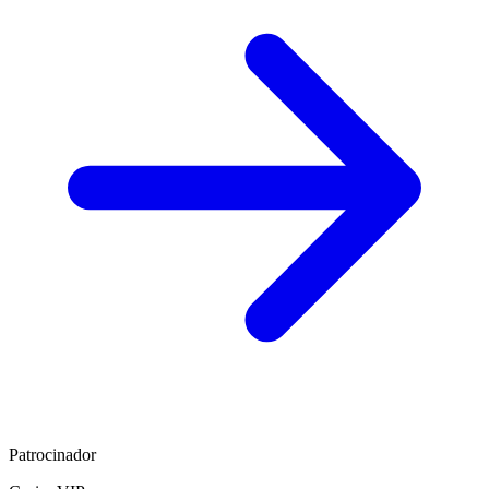
Patrocinador