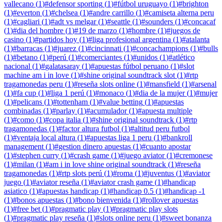
vallecano
(
1
)
#
defensor sporting
(
1
)
#
fútbol uruguayo
(
1
)
#
brighton
(
1
)
#
everton
(
1
)
#
chelsea
(
1
)
#
andre carrillo
(
1
)
#
camiseta alterna peru
(
1
)
#
cagliari
(
1
)
#
adt vs melgar
(
1
)
#
seattle
(
1
)
#
sounders
(
1
)
#
concacaf
(
1
)
#
dia del hombre
(
1
)
#
19 de marzo
(
1
)
#
hombre
(
1
)
#
juegos de
casino
(
1
)
#
partidos hoy
(
1
)
#
liga profesional argentina
(
1
)
#
atalanta
(
1
)
#
barracas
(
1
)
#
juarez
(
1
)
#
cincinnati
(
1
)
#
concachampions
(
1
)
#
bulls
(
1
)
#
betano
(
1
)
#
perú
(
1
)
#
comerciantes
(
1
)
#
unidos
(
1
)
#
atlético
nacional
(
1
)
#
galatasaray
(
1
)
#
apuestas fútbol peruano
(
1
)
#
slot
machine am i in love
(
1
)
#
shine original soundtrack slot
(
1
)
#
rtp
tragamonedas peru
(
1
)
#
reseña slots online
(
1
)
#
mansfield
(
1
)
#
arsenal
(
1
)
#
fa cup
(
1
)
#
liga 1 perú
(
1
)
#
monaco
(
1
)
#
dia de la mujer
(
1
)
#
mujer
(
1
)
#
pelicans
(
1
)
#
tottenham
(
1
)
#
value betting
(
1
)
#
apuestas
combinadas
(
1
)
#
parlay
(
1
)
#
acumulador
(
1
)
#
apuesta multiple
(
1
)
#
como
(
1
)
#
copa italia
(
1
)
#
shine original soundtrack
(
1
)
#
rtp
tragamonedas
(
1
)
#
factor altura futbol
(
1
)
#
altitud peru futbol
(
1
)
#
ventaja local altura
(
1
)
#
apuestas liga 1 peru
(
1
)
#
bankroll
management
(
1
)
#
gestion dinero apuestas
(
1
)
#
cuanto apostar
(
1
)
#
stephen curry
(
1
)
#
crash game
(
1
)
#
juego aviator
(
1
)
#
cremonese
(
1
)
#
milan
(
1
)
#
am i in love shine original soundtrack
(
1
)
#
reseña
tragamonedas
(
1
)
#
rtp slots perú
(
1
)
#
roma
(
1
)
#
juventus
(
1
)
#
aviator
juego
(
1
)
#
aviator reseña
(
1
)
#
aviator crash game
(
1
)
#
handicap
asiatico
(
1
)
#
apuestas handicap
(
1
)
#
handicap 0.5
(
1
)
#
handicap -1
(
1
)
#
bonos apuestas
(
1
)
#
bono bienvenida
(
1
)
#
rollover apuestas
(
1
)
#
free bet
(
1
)
#
pragmatic play
(
1
)
#
pragmatic play slots
(
1
)
#
pragmatic play reseña
(
1
)
#
slots online peru
(
1
)
#
sweet bonanza