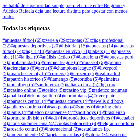
Se habló de superioridad simple, pero el cruce entre Belgrano y
Atlético Rafaela deja una lectura distinta para apostar con menos
ruido.
Todas las etiquetas
#
apuestas fútbol
(
65
)
#
serie a
(
29
)
#
cuotas
(
23
)
#
liga profesional
(
22
)
#
apuestas deportivas
(
20
)
#
historial
(
15
)
#
apuestas
(
14
)
#
apuestas
futbol
(
14
)
#
liga 1
(
14
)
#
apuestas en vivo
(
11
)
#
lakers
(
11
)
#
apuestas
nba
(
11
)
#
la liga
(
9
)
#
análisis táctico
(
9
)
#
barcelona
(
8
)
#
apuestas perú
(
7
)
#
probabilidad
(
6
)
#
premier league
(
6
)
#
mirassol
(
6
)
#
gremio
(
6
)
#
cienciano
(
6
)
#
peru
(
6
)
#
champions league
(
6
)
#
liverpool
(
5
)
#
manchester city
(
5
)
#
corners
(
5
)
#
cruzeiro
(
5
)
#
real madrid
(
5
)
#
patrón histórico
(
5
)
#
flamengo
(
5
)
#
coritiba
(
5
)
#
palmeiras
(
5
)
#
botafogo
(
5
)
#
san lorenzo
(
5
)
#
alianza lima
(
5
)
#
liga mx
(
5
)
#
casino online
(
5
)
#
celtics
(
5
)
#
casino vip
(
5
)
#
atletico tucuman
(
4
)
#
bahia
(
4
)
#
rb bragantino
(
4
)
#
corinthians
(
4
)
#
river plate
(
4
)
#
barracas central
(
4
)
#
apuestas corners
(
4
)
#
newells old boys
(
4
)
#
talleres cordoba
(
4
)
#
sao paulo
(
4
)
#
santos
(
4
)
#
racing club
(
4
)
#
lanus
(
4
)
#
atletico paranaense
(
4
)
#
sport boys
(
4
)
#
brasileirao
(
4
)
#
primera división
(
4
)
#
adt
(
4
)
#
pronósticos deportivos
(
4
)
#
ecuabet
(
4
)
#
copa sudamericana
(
4
)
#
cuotas baloncesto
(
4
)
#
belgrano cordoba
(
3
)
#
rosario central
(
3
)
#
internacional
(
3
)
#
estudiantes l.p.
(
3
)
#
independiente
(
3
)
#
tarjetas amarillas
(
3
)
#
vitoria
(
3
)
#
vasco da