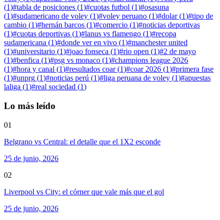
(
1
)
#
tabla de posiciones
(
1
)
#
cuotas futbol
(
1
)
#
osasuna
(
1
)
#
sudamericano de voley
(
1
)
#
voley peruano
(
1
)
#
dolar
(
1
)
#
tipo de
cambio
(
1
)
#
hernán barcos
(
1
)
#
comercio
(
1
)
#
noticias deportivas
(
1
)
#
cuotas deportivas
(
1
)
#
lanus vs flamengo
(
1
)
#
recopa
sudamericana
(
1
)
#
donde ver en vivo
(
1
)
#
manchester united
(
1
)
#
universitario
(
1
)
#
joao fonseca
(
1
)
#
rio open
(
1
)
#
2 de mayo
(
1
)
#
benfica
(
1
)
#
psg vs monaco
(
1
)
#
champions league 2026
(
1
)
#
hora y canal
(
1
)
#
resultados coar
(
1
)
#
coar 2026
(
1
)
#
primera fase
(
1
)
#
unprg
(
1
)
#
noticias perú
(
1
)
#
liga peruana de voley
(
1
)
#
apuestas
laliga
(
1
)
#
real sociedad
(
1
)
Lo más leído
01
Belgrano vs Central: el detalle que el 1X2 esconde
25 de junio, 2026
02
Liverpool vs City: el córner que vale más que el gol
25 de junio, 2026