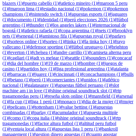
blazers
(
1
)
#
puerto cabello
(
1
)
#
atletico mineiro
(
1
)
#
maroon 5 peru
(
1
)
#
maroon lima
(
1
)
#
estadio nacional
(
1
)
#
pokemon
(
1
)
#
pokemon
champions
(
1
)
#
nintendo switch
(
1
)
#
apuestas esports
(
1
)
#
jaguares
(
1
)
#
documento
(
1
)
#
identidad
(
1
)
#
perú elecciones 2026
(
1
)
#
fútbol
argentino
(
1
)
#
thunder
(
1
)
#
los angeles lakers
(
1
)
#
internacional de
bogotá
(
1
)
#
atletico rafaela
(
1
)
#
copa argentina
(
1
)
#
nets
(
1
)
#
brooklyn
nets
(
1
)
#
senegal
(
1
)
#
amistoso fifa
(
1
)
#
apuestas royal
(
1
)
#
parlays
(
1
)
#
sorteos online
(
1
)
#
sorteo
(
1
)
#
tinka
(
1
)
#
la tinka hoy
(
1
)
#
rayo
vallecano
(
1
)
#
defensor sporting
(
1
)
#
fútbol uruguayo
(
1
)
#
brighton
(
1
)
#
everton
(
1
)
#
chelsea
(
1
)
#
andre carrillo
(
1
)
#
camiseta alterna peru
(
1
)
#
cagliari
(
1
)
#
adt vs melgar
(
1
)
#
seattle
(
1
)
#
sounders
(
1
)
#
concacaf
(
1
)
#
dia del hombre
(
1
)
#
19 de marzo
(
1
)
#
hombre
(
1
)
#
juegos de
casino
(
1
)
#
partidos hoy
(
1
)
#
liga profesional argentina
(
1
)
#
atalanta
(
1
)
#
barracas
(
1
)
#
juarez
(
1
)
#
cincinnati
(
1
)
#
concachampions
(
1
)
#
bulls
(
1
)
#
betano
(
1
)
#
perú
(
1
)
#
comerciantes
(
1
)
#
unidos
(
1
)
#
atlético
nacional
(
1
)
#
galatasaray
(
1
)
#
apuestas fútbol peruano
(
1
)
#
slot
machine am i in love
(
1
)
#
shine original soundtrack slot
(
1
)
#
rtp
tragamonedas peru
(
1
)
#
reseña slots online
(
1
)
#
mansfield
(
1
)
#
arsenal
(
1
)
#
fa cup
(
1
)
#
liga 1 perú
(
1
)
#
monaco
(
1
)
#
dia de la mujer
(
1
)
#
mujer
(
1
)
#
pelicans
(
1
)
#
tottenham
(
1
)
#
value betting
(
1
)
#
apuestas
combinadas
(
1
)
#
parlay
(
1
)
#
acumulador
(
1
)
#
apuesta multiple
(
1
)
#
como
(
1
)
#
copa italia
(
1
)
#
shine original soundtrack
(
1
)
#
rtp
tragamonedas
(
1
)
#
factor altura futbol
(
1
)
#
altitud peru futbol
(
1
)
#
ventaja local altura
(
1
)
#
apuestas liga 1 peru
(
1
)
#
bankroll
management
(
1
)
#
gestion dinero apuestas
(
1
)
#
cuanto apostar