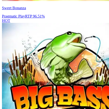
Sweet Bonanza
Pragmatic Play
RTP
96.51
%
HOT