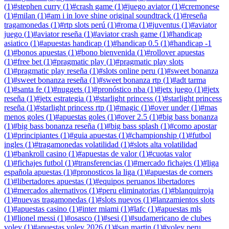
(
1
)
#
stephen curry
(
1
)
#
crash game
(
1
)
#
juego aviator
(
1
)
#
cremonese
(
1
)
#
milan
(
1
)
#
am i in love shine original soundtrack
(
1
)
#
reseña
tragamonedas
(
1
)
#
rtp slots perú
(
1
)
#
roma
(
1
)
#
juventus
(
1
)
#
aviator
juego
(
1
)
#
aviator reseña
(
1
)
#
aviator crash game
(
1
)
#
handicap
asiatico
(
1
)
#
apuestas handicap
(
1
)
#
handicap 0.5
(
1
)
#
handicap -1
(
1
)
#
bonos apuestas
(
1
)
#
bono bienvenida
(
1
)
#
rollover apuestas
(
1
)
#
free bet
(
1
)
#
pragmatic play
(
1
)
#
pragmatic play slots
(
1
)
#
pragmatic play reseña
(
1
)
#
slots online peru
(
1
)
#
sweet bonanza
(
1
)
#
sweet bonanza reseña
(
1
)
#
sweet bonanza rtp
(
1
)
#
adt tarma
(
1
)
#
santa fe
(
1
)
#
nuggets
(
1
)
#
pronóstico nba
(
1
)
#
jetx juego
(
1
)
#
jetx
reseña
(
1
)
#
jetx estrategia
(
1
)
#
starlight princess
(
1
)
#
starlight princess
reseña
(
1
)
#
starlight princess rtp
(
1
)
#
magic
(
1
)
#
over under
(
1
)
#
mas
menos goles
(
1
)
#
apuestas goles
(
1
)
#
over 2.5
(
1
)
#
big bass bonanza
(
1
)
#
big bass bonanza reseña
(
1
)
#
big bass splash
(
1
)
#
como apostar
(
1
)
#
principiantes
(
1
)
#
guia apuestas
(
1
)
#
championship
(
1
)
#
futbol
ingles
(
1
)
#
tragamonedas volatilidad
(
1
)
#
slots alta volatilidad
(
1
)
#
bankroll casino
(
1
)
#
apuestas de valor
(
1
)
#
cuotas valor
(
1
)
#
fichajes futbol
(
1
)
#
transferencias
(
1
)
#
mercado fichajes
(
1
)
#
liga
española apuestas
(
1
)
#
pronosticos la liga
(
1
)
#
apuestas de corners
(
1
)
#
libertadores apuestas
(
1
)
#
equipos peruanos libertadores
(
1
)
#
mercados alternativos
(
1
)
#
peru eliminatorias
(
1
)
#
blanquirroja
(
1
)
#
nuevas tragamonedas
(
1
)
#
slots nuevos
(
1
)
#
lanzamientos slots
(
1
)
#
apuestas casino
(
1
)
#
inter miami
(
1
)
#
lafc
(
1
)
#
apuestas mls
(
1
)
#
lionel messi
(
1
)
#
osasco
(
1
)
#
sesi
(
1
)
#
sudamericano de clubes
voley
(
1
)
#
apuestas voley 2026
(
1
)
#
san martin
(
1
)
#
voley peru