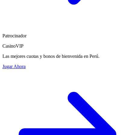
Patrocinador
CasinoVIP
Las mejores cuotas y bonos de bienvenida en Perú.
Jugar Ahora