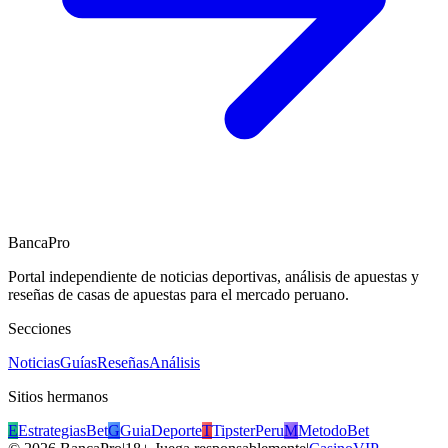
BancaPro
Portal independiente de noticias deportivas, análisis de apuestas y
reseñas de casas de apuestas para el mercado peruano.
Secciones
Noticias
Guías
Reseñas
Análisis
Sitios hermanos
E
EstrategiasBet
G
GuiaDeporte
T
TipsterPeru
M
MetodoBet