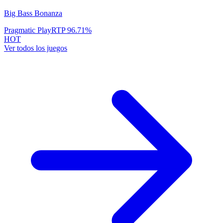
Big Bass Bonanza
Pragmatic Play
RTP
96.71
%
HOT
Ver todos los juegos