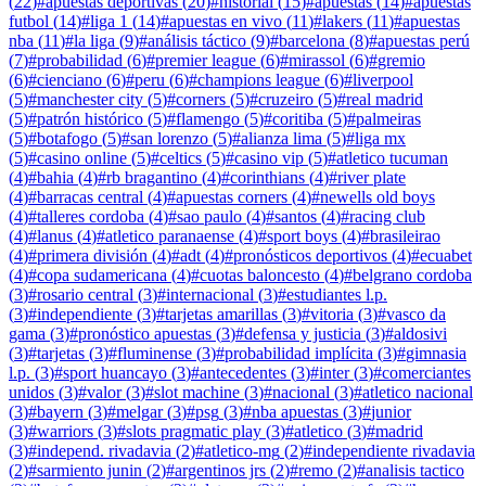
(
22
)
#
apuestas deportivas
(
20
)
#
historial
(
15
)
#
apuestas
(
14
)
#
apuestas
futbol
(
14
)
#
liga 1
(
14
)
#
apuestas en vivo
(
11
)
#
lakers
(
11
)
#
apuestas
nba
(
11
)
#
la liga
(
9
)
#
análisis táctico
(
9
)
#
barcelona
(
8
)
#
apuestas perú
(
7
)
#
probabilidad
(
6
)
#
premier league
(
6
)
#
mirassol
(
6
)
#
gremio
(
6
)
#
cienciano
(
6
)
#
peru
(
6
)
#
champions league
(
6
)
#
liverpool
(
5
)
#
manchester city
(
5
)
#
corners
(
5
)
#
cruzeiro
(
5
)
#
real madrid
(
5
)
#
patrón histórico
(
5
)
#
flamengo
(
5
)
#
coritiba
(
5
)
#
palmeiras
(
5
)
#
botafogo
(
5
)
#
san lorenzo
(
5
)
#
alianza lima
(
5
)
#
liga mx
(
5
)
#
casino online
(
5
)
#
celtics
(
5
)
#
casino vip
(
5
)
#
atletico tucuman
(
4
)
#
bahia
(
4
)
#
rb bragantino
(
4
)
#
corinthians
(
4
)
#
river plate
(
4
)
#
barracas central
(
4
)
#
apuestas corners
(
4
)
#
newells old boys
(
4
)
#
talleres cordoba
(
4
)
#
sao paulo
(
4
)
#
santos
(
4
)
#
racing club
(
4
)
#
lanus
(
4
)
#
atletico paranaense
(
4
)
#
sport boys
(
4
)
#
brasileirao
(
4
)
#
primera división
(
4
)
#
adt
(
4
)
#
pronósticos deportivos
(
4
)
#
ecuabet
(
4
)
#
copa sudamericana
(
4
)
#
cuotas baloncesto
(
4
)
#
belgrano cordoba
(
3
)
#
rosario central
(
3
)
#
internacional
(
3
)
#
estudiantes l.p.
(
3
)
#
independiente
(
3
)
#
tarjetas amarillas
(
3
)
#
vitoria
(
3
)
#
vasco da
gama
(
3
)
#
pronóstico apuestas
(
3
)
#
defensa y justicia
(
3
)
#
aldosivi
(
3
)
#
tarjetas
(
3
)
#
fluminense
(
3
)
#
probabilidad implícita
(
3
)
#
gimnasia
l.p.
(
3
)
#
sport huancayo
(
3
)
#
antecedentes
(
3
)
#
inter
(
3
)
#
comerciantes
unidos
(
3
)
#
valor
(
3
)
#
slot machine
(
3
)
#
nacional
(
3
)
#
atletico nacional
(
3
)
#
bayern
(
3
)
#
melgar
(
3
)
#
psg
(
3
)
#
nba apuestas
(
3
)
#
junior
(
3
)
#
warriors
(
3
)
#
slots pragmatic play
(
3
)
#
atletico
(
3
)
#
madrid
(
3
)
#
independ. rivadavia
(
2
)
#
atletico-mg
(
2
)
#
independiente rivadavia
(
2
)
#
sarmiento junin
(
2
)
#
argentinos jrs
(
2
)
#
remo
(
2
)
#
analisis tactico