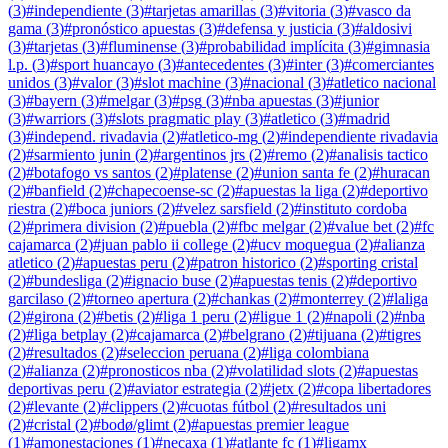
(
3
)
#
independiente
(
3
)
#
tarjetas amarillas
(
3
)
#
vitoria
(
3
)
#
vasco da
gama
(
3
)
#
pronóstico apuestas
(
3
)
#
defensa y justicia
(
3
)
#
aldosivi
(
3
)
#
tarjetas
(
3
)
#
fluminense
(
3
)
#
probabilidad implícita
(
3
)
#
gimnasia
l.p.
(
3
)
#
sport huancayo
(
3
)
#
antecedentes
(
3
)
#
inter
(
3
)
#
comerciantes
unidos
(
3
)
#
valor
(
3
)
#
slot machine
(
3
)
#
nacional
(
3
)
#
atletico nacional
(
3
)
#
bayern
(
3
)
#
melgar
(
3
)
#
psg
(
3
)
#
nba apuestas
(
3
)
#
junior
(
3
)
#
warriors
(
3
)
#
slots pragmatic play
(
3
)
#
atletico
(
3
)
#
madrid
(
3
)
#
independ. rivadavia
(
2
)
#
atletico-mg
(
2
)
#
independiente rivadavia
(
2
)
#
sarmiento junin
(
2
)
#
argentinos jrs
(
2
)
#
remo
(
2
)
#
analisis tactico
(
2
)
#
botafogo vs santos
(
2
)
#
platense
(
2
)
#
union santa fe
(
2
)
#
huracan
(
2
)
#
banfield
(
2
)
#
chapecoense-sc
(
2
)
#
apuestas la liga
(
2
)
#
deportivo
riestra
(
2
)
#
boca juniors
(
2
)
#
velez sarsfield
(
2
)
#
instituto cordoba
(
2
)
#
primera division
(
2
)
#
puebla
(
2
)
#
fbc melgar
(
2
)
#
value bet
(
2
)
#
fc
cajamarca
(
2
)
#
juan pablo ii college
(
2
)
#
ucv moquegua
(
2
)
#
alianza
atletico
(
2
)
#
apuestas peru
(
2
)
#
patron historico
(
2
)
#
sporting cristal
(
2
)
#
bundesliga
(
2
)
#
ignacio buse
(
2
)
#
apuestas tenis
(
2
)
#
deportivo
garcilaso
(
2
)
#
torneo apertura
(
2
)
#
chankas
(
2
)
#
monterrey
(
2
)
#
laliga
(
2
)
#
girona
(
2
)
#
betis
(
2
)
#
liga 1 peru
(
2
)
#
ligue 1
(
2
)
#
napoli
(
2
)
#
nba
(
2
)
#
liga betplay
(
2
)
#
cajamarca
(
2
)
#
belgrano
(
2
)
#
tijuana
(
2
)
#
tigres
(
2
)
#
resultados
(
2
)
#
seleccion peruana
(
2
)
#
liga colombiana
(
2
)
#
alianza
(
2
)
#
pronosticos nba
(
2
)
#
volatilidad slots
(
2
)
#
apuestas
deportivas peru
(
2
)
#
aviator estrategia
(
2
)
#
jetx
(
2
)
#
copa libertadores
(
2
)
#
levante
(
2
)
#
clippers
(
2
)
#
cuotas fútbol
(
2
)
#
resultados uni
(
2
)
#
cristal
(
2
)
#
bodø/glimt
(
2
)
#
apuestas premier league
(
1
)
#
amonestaciones
(
1
)
#
necaxa
(
1
)
#
atlante fc
(
1
)
#
ligamx