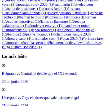
(
1
)
#
lionel messi
(
1
)
#
osasco
(
1
)
#
sesi
(
1
)
#
sudamericano de clubes
voley
(
1
)
#
apuestas voley 2026
(
1
)
#
san martin
(
1
)
#
voley peru
(
1
)
#
tabla de posiciones
(
1
)
#
cuotas futbol
(
1
)
#
osasuna
(
1
)
#
sudamericano de voley
(
1
)
#
voley peruano
(
1
)
#
dolar
(
1
)
#
tipo de
cambio
(
1
)
#
hernán barcos
(
1
)
#
comercio
(
1
)
#
noticias deportivas
(
1
)
#
cuotas deportivas
(
1
)
#
lanus vs flamengo
(
1
)
#
recopa
sudamericana
(
1
)
#
donde ver en vivo
(
1
)
#
manchester united
(
1
)
#
universitario
(
1
)
#
joao fonseca
(
1
)
#
rio open
(
1
)
#
2 de mayo
(
1
)
#
benfica
(
1
)
#
psg vs monaco
(
1
)
#
champions league 2026
(
1
)
#
hora y canal
(
1
)
#
resultados coar
(
1
)
#
coar 2026
(
1
)
#
primera fase
(
1
)
#
unprg
(
1
)
#
noticias perú
(
1
)
#
liga peruana de voley
(
1
)
#
apuestas
laliga
(
1
)
#
real sociedad
(
1
)
Lo más leído
01
Belgrano vs Central: el detalle que el 1X2 esconde
25 de junio, 2026
02
Liverpool vs City: el córner que vale más que el gol
25 de junio, 2026