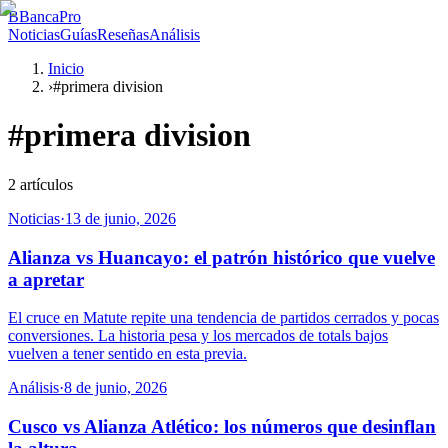
B
BancaPro
Noticias
Guías
Reseñas
Análisis
Inicio
›
#primera division
#
primera division
2
artículos
Noticias
·
13 de junio, 2026
Alianza vs Huancayo: el patrón histórico que vuelve
a apretar
El cruce en Matute repite una tendencia de partidos cerrados y pocas
conversiones. La historia pesa y los mercados de totals bajos
vuelven a tener sentido en esta previa.
Análisis
·
8 de junio, 2026
Cusco vs Alianza Atlético: los números que desinflan