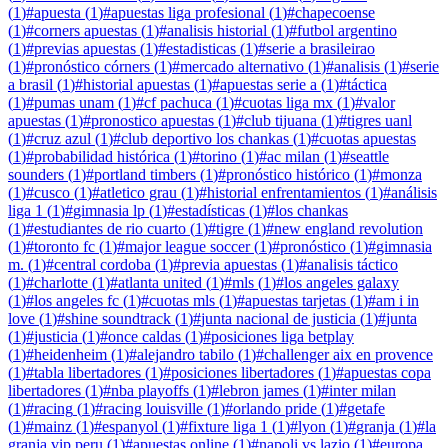
(
1
)
#
apuesta
(
1
)
#
apuestas liga profesional
(
1
)
#
chapecoense
(
1
)
#
corners apuestas
(
1
)
#
analisis historial
(
1
)
#
futbol argentino
(
1
)
#
previas apuestas
(
1
)
#
estadisticas
(
1
)
#
serie a brasileirao
(
1
)
#
pronóstico córners
(
1
)
#
mercado alternativo
(
1
)
#
analisis
(
1
)
#
serie
a brasil
(
1
)
#
historial apuestas
(
1
)
#
apuestas serie a
(
1
)
#
táctica
(
1
)
#
pumas unam
(
1
)
#
cf pachuca
(
1
)
#
cuotas liga mx
(
1
)
#
valor
apuestas
(
1
)
#
pronostico apuestas
(
1
)
#
club tijuana
(
1
)
#
tigres uanl
(
1
)
#
cruz azul
(
1
)
#
club deportivo los chankas
(
1
)
#
cuotas apuestas
(
1
)
#
probabilidad histórica
(
1
)
#
torino
(
1
)
#
ac milan
(
1
)
#
seattle
sounders
(
1
)
#
portland timbers
(
1
)
#
pronóstico histórico
(
1
)
#
monza
(
1
)
#
cusco
(
1
)
#
atletico grau
(
1
)
#
historial enfrentamientos
(
1
)
#
análisis
liga 1
(
1
)
#
gimnasia lp
(
1
)
#
estadísticas
(
1
)
#
los chankas
(
1
)
#
estudiantes de rio cuarto
(
1
)
#
tigre
(
1
)
#
new england revolution
(
1
)
#
toronto fc
(
1
)
#
major league soccer
(
1
)
#
pronóstico
(
1
)
#
gimnasia
m.
(
1
)
#
central cordoba
(
1
)
#
previa apuestas
(
1
)
#
analisis táctico
(
1
)
#
charlotte
(
1
)
#
atlanta united
(
1
)
#
mls
(
1
)
#
los angeles galaxy
(
1
)
#
los angeles fc
(
1
)
#
cuotas mls
(
1
)
#
apuestas tarjetas
(
1
)
#
am i in
love
(
1
)
#
shine soundtrack
(
1
)
#
junta nacional de justicia
(
1
)
#
junta
(
1
)
#
justicia
(
1
)
#
once caldas
(
1
)
#
posiciones liga betplay
(
1
)
#
heidenheim
(
1
)
#
alejandro tabilo
(
1
)
#
challenger aix en provence
(
1
)
#
tabla libertadores
(
1
)
#
posiciones libertadores
(
1
)
#
apuestas copa
libertadores
(
1
)
#
nba playoffs
(
1
)
#
lebron james
(
1
)
#
inter milan
(
1
)
#
racing
(
1
)
#
racing louisville
(
1
)
#
orlando pride
(
1
)
#
getafe
(
1
)
#
mainz
(
1
)
#
espanyol
(
1
)
#
fixture liga 1
(
1
)
#
lyon
(
1
)
#
granja
(
1
)
#
la
granja vip peru
(
1
)
#
apuestas online
(
1
)
#
napoli vs lazio
(
1
)
#
europa