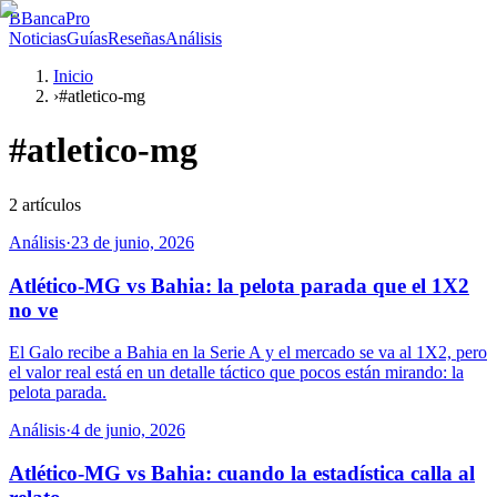
B
BancaPro
Noticias
Guías
Reseñas
Análisis
Inicio
›
#atletico-mg
#
atletico-mg
2
artículos
Análisis
·
23 de junio, 2026
Atlético-MG vs Bahia: la pelota parada que el 1X2
no ve
El Galo recibe a Bahia en la Serie A y el mercado se va al 1X2, pero
el valor real está en un detalle táctico que pocos están mirando: la
pelota parada.
Análisis
·
4 de junio, 2026
Atlético-MG vs Bahia: cuando la estadística calla al