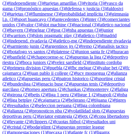
(
3
)
#
independiente
(
3
)
#
tarjetas amarillas
(
3
)
#
vitoria
(
3
)
#
vasco da
gama
(
3
)
#
pronóstico apuestas
(
3
)
#
defensa y justicia
(
3
)
#
aldosivi
(
3
)
#
tarjetas
(
3
)
#
fluminense
(
3
)
#
probabilidad implícita
(
3
)
#
gimnasia
l.p.
(
3
)
#
sport huancayo
(
3
)
#
antecedentes
(
3
)
#
inter
(
3
)
#
comerciantes
unidos
(
3
)
#
valor
(
3
)
#
slot machine
(
3
)
#
nacional
(
3
)
#
atletico nacional
(
3
)
#
bayern
(
3
)
#
melgar
(
3
)
#
psg
(
3
)
#
nba apuestas
(
3
)
#
junior
(
3
)
#
warriors
(
3
)
#
slots pragmatic play
(
3
)
#
atletico
(
3
)
#
madrid
(
3
)
#
independ. rivadavia
(
2
)
#
atletico-mg
(
2
)
#
independiente rivadavia
(
2
)
#
sarmiento junin
(
2
)
#
argentinos jrs
(
2
)
#
remo
(
2
)
#
analisis tactico
(
2
)
#
botafogo vs santos
(
2
)
#
platense
(
2
)
#
union santa fe
(
2
)
#
huracan
(
2
)
#
banfield
(
2
)
#
chapecoense-sc
(
2
)
#
apuestas la liga
(
2
)
#
deportivo
riestra
(
2
)
#
boca juniors
(
2
)
#
velez sarsfield
(
2
)
#
instituto cordoba
(
2
)
#
primera division
(
2
)
#
puebla
(
2
)
#
fbc melgar
(
2
)
#
value bet
(
2
)
#
fc
cajamarca
(
2
)
#
juan pablo ii college
(
2
)
#
ucv moquegua
(
2
)
#
alianza
atletico
(
2
)
#
apuestas peru
(
2
)
#
patron historico
(
2
)
#
sporting cristal
(
2
)
#
bundesliga
(
2
)
#
ignacio buse
(
2
)
#
apuestas tenis
(
2
)
#
deportivo
garcilaso
(
2
)
#
torneo apertura
(
2
)
#
chankas
(
2
)
#
monterrey
(
2
)
#
laliga
(
2
)
#
girona
(
2
)
#
betis
(
2
)
#
liga 1 peru
(
2
)
#
ligue 1
(
2
)
#
napoli
(
2
)
#
nba
(
2
)
#
liga betplay
(
2
)
#
cajamarca
(
2
)
#
belgrano
(
2
)
#
tijuana
(
2
)
#
tigres
(
2
)
#
resultados
(
2
)
#
seleccion peruana
(
2
)
#
liga colombiana
(
2
)
#
alianza
(
2
)
#
pronosticos nba
(
2
)
#
volatilidad slots
(
2
)
#
apuestas
deportivas peru
(
2
)
#
aviator estrategia
(
2
)
#
jetx
(
2
)
#
copa libertadores
(
2
)
#
levante
(
2
)
#
clippers
(
2
)
#
cuotas fútbol
(
2
)
#
resultados uni
(
2
)
#
cristal
(
2
)
#
bodø/glimt
(
2
)
#
apuestas premier league
(
1
)
#
amonestaciones
(
1
)
#
necaxa
(
1
)
#
atlante fc
(
1
)
#
ligamx