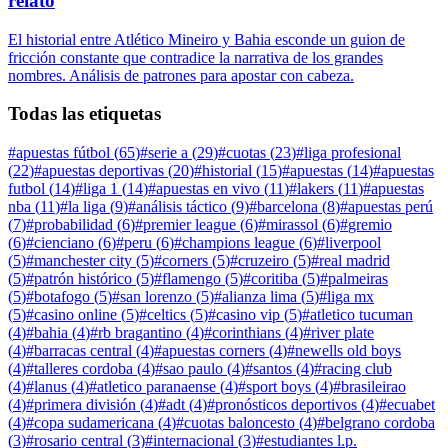
relato
El historial entre Atlético Mineiro y Bahia esconde un guion de
fricción constante que contradice la narrativa de los grandes
nombres. Análisis de patrones para apostar con cabeza.
Todas las etiquetas
#
apuestas fútbol
(
65
)
#
serie a
(
29
)
#
cuotas
(
23
)
#
liga profesional
(
22
)
#
apuestas deportivas
(
20
)
#
historial
(
15
)
#
apuestas
(
14
)
#
apuestas
futbol
(
14
)
#
liga 1
(
14
)
#
apuestas en vivo
(
11
)
#
lakers
(
11
)
#
apuestas
nba
(
11
)
#
la liga
(
9
)
#
análisis táctico
(
9
)
#
barcelona
(
8
)
#
apuestas perú
(
7
)
#
probabilidad
(
6
)
#
premier league
(
6
)
#
mirassol
(
6
)
#
gremio
(
6
)
#
cienciano
(
6
)
#
peru
(
6
)
#
champions league
(
6
)
#
liverpool
(
5
)
#
manchester city
(
5
)
#
corners
(
5
)
#
cruzeiro
(
5
)
#
real madrid
(
5
)
#
patrón histórico
(
5
)
#
flamengo
(
5
)
#
coritiba
(
5
)
#
palmeiras
(
5
)
#
botafogo
(
5
)
#
san lorenzo
(
5
)
#
alianza lima
(
5
)
#
liga mx
(
5
)
#
casino online
(
5
)
#
celtics
(
5
)
#
casino vip
(
5
)
#
atletico tucuman
(
4
)
#
bahia
(
4
)
#
rb bragantino
(
4
)
#
corinthians
(
4
)
#
river plate
(
4
)
#
barracas central
(
4
)
#
apuestas corners
(
4
)
#
newells old boys
(
4
)
#
talleres cordoba
(
4
)
#
sao paulo
(
4
)
#
santos
(
4
)
#
racing club
(
4
)
#
lanus
(
4
)
#
atletico paranaense
(
4
)
#
sport boys
(
4
)
#
brasileirao
(
4
)
#
primera división
(
4
)
#
adt
(
4
)
#
pronósticos deportivos
(
4
)
#
ecuabet
(
4
)
#
copa sudamericana
(
4
)
#
cuotas baloncesto
(
4
)
#
belgrano cordoba
(
3
)
#
rosario central
(
3
)
#
internacional
(
3
)
#
estudiantes l.p.