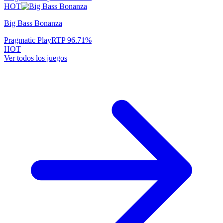
HOT
Big Bass Bonanza
Pragmatic Play
RTP
96.71
%
HOT
Ver todos los juegos