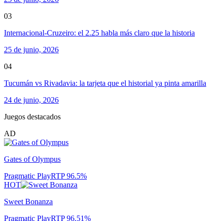
03
Internacional-Cruzeiro: el 2.25 habla más claro que la historia
25 de junio, 2026
04
Tucumán vs Rivadavia: la tarjeta que el historial ya pinta amarilla
24 de junio, 2026
Juegos destacados
AD
Gates of Olympus
Pragmatic Play
RTP
96.5
%
HOT
Sweet Bonanza
Pragmatic Play
RTP
96.51
%