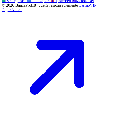
E
EstrategiasBet
G
GuiaDeporte
T
TipsterPeru
M
MetodoBet
©
2026
BancaPro
|
18+ Juega responsablemente
|
CasinoVIP
Jugar Ahora