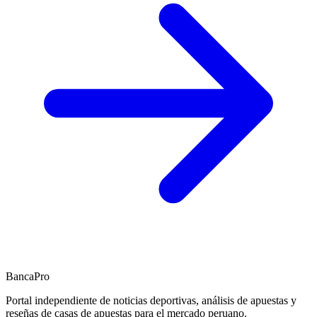
BancaPro
Portal independiente de noticias deportivas, análisis de apuestas y
reseñas de casas de apuestas para el mercado peruano.