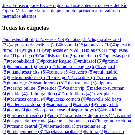
Joao Fonseca pone foco en Ignacio Buse antes de octavos del Río
Open. Mi lectura: la falta de presión del peruano abre valor en
mercados alternos.
Todas las etiquetas
#
apuestas fútbol
(
65
)
#
serie a
(
29
)
#
cuotas
(
23
)
#
liga profesional
(
22
)
#
apuestas deportivas
(
20
)
#
historial
(
15
)
#
apuestas
(
14
)
#
apuestas
futbol
(
14
)
#
liga 1
(
14
)
#
apuestas en vivo
(
11
)
#
lakers
(
11
)
#
apuestas
nba
(
11
)
#
la liga
(
9
)
#
análisis táctico
(
9
)
#
barcelona
(
8
)
#
apuestas perú
(
7
)
#
probabilidad
(
6
)
#
premier league
(
6
)
#
mirassol
(
6
)
#
gremio
(
6
)
#
cienciano
(
6
)
#
peru
(
6
)
#
champions league
(
6
)
#
liverpool
(
5
)
#
manchester city
(
5
)
#
corners
(
5
)
#
cruzeiro
(
5
)
#
real madrid
(
5
)
#
patrón histórico
(
5
)
#
flamengo
(
5
)
#
coritiba
(
5
)
#
palmeiras
(
5
)
#
botafogo
(
5
)
#
san lorenzo
(
5
)
#
alianza lima
(
5
)
#
liga mx
(
5
)
#
casino online
(
5
)
#
celtics
(
5
)
#
casino vip
(
5
)
#
atletico tucuman
(
4
)
#
bahia
(
4
)
#
rb bragantino
(
4
)
#
corinthians
(
4
)
#
river plate
(
4
)
#
barracas central
(
4
)
#
apuestas corners
(
4
)
#
newells old boys
(
4
)
#
talleres cordoba
(
4
)
#
sao paulo
(
4
)
#
santos
(
4
)
#
racing club
(
4
)
#
lanus
(
4
)
#
atletico paranaense
(
4
)
#
sport boys
(
4
)
#
brasileirao
(
4
)
#
primera división
(
4
)
#
adt
(
4
)
#
pronósticos deportivos
(
4
)
#
ecuabet
(
4
)
#
copa sudamericana
(
4
)
#
cuotas baloncesto
(
4
)
#
belgrano cordoba
(
3
)
#
rosario central
(
3
)
#
internacional
(
3
)
#
estudiantes l.p.
(
3
)
#
independiente
(
3
)
#
tarjetas amarillas
(
3
)
#
vitoria
(
3
)
#
vasco da