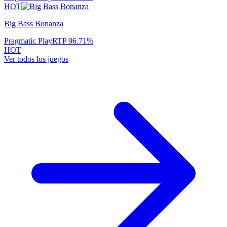
HOT
Big Bass Bonanza
Pragmatic Play
RTP
96.71
%
HOT
Ver todos los juegos