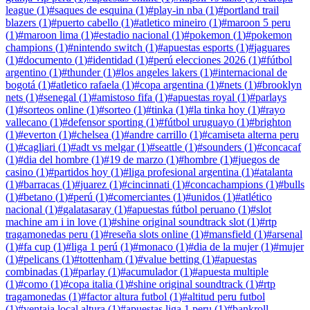
league
(
1
)
#
saques de esquina
(
1
)
#
play-in nba
(
1
)
#
portland trail
blazers
(
1
)
#
puerto cabello
(
1
)
#
atletico mineiro
(
1
)
#
maroon 5 peru
(
1
)
#
maroon lima
(
1
)
#
estadio nacional
(
1
)
#
pokemon
(
1
)
#
pokemon
champions
(
1
)
#
nintendo switch
(
1
)
#
apuestas esports
(
1
)
#
jaguares
(
1
)
#
documento
(
1
)
#
identidad
(
1
)
#
perú elecciones 2026
(
1
)
#
fútbol
argentino
(
1
)
#
thunder
(
1
)
#
los angeles lakers
(
1
)
#
internacional de
bogotá
(
1
)
#
atletico rafaela
(
1
)
#
copa argentina
(
1
)
#
nets
(
1
)
#
brooklyn
nets
(
1
)
#
senegal
(
1
)
#
amistoso fifa
(
1
)
#
apuestas royal
(
1
)
#
parlays
(
1
)
#
sorteos online
(
1
)
#
sorteo
(
1
)
#
tinka
(
1
)
#
la tinka hoy
(
1
)
#
rayo
vallecano
(
1
)
#
defensor sporting
(
1
)
#
fútbol uruguayo
(
1
)
#
brighton
(
1
)
#
everton
(
1
)
#
chelsea
(
1
)
#
andre carrillo
(
1
)
#
camiseta alterna peru
(
1
)
#
cagliari
(
1
)
#
adt vs melgar
(
1
)
#
seattle
(
1
)
#
sounders
(
1
)
#
concacaf
(
1
)
#
dia del hombre
(
1
)
#
19 de marzo
(
1
)
#
hombre
(
1
)
#
juegos de
casino
(
1
)
#
partidos hoy
(
1
)
#
liga profesional argentina
(
1
)
#
atalanta
(
1
)
#
barracas
(
1
)
#
juarez
(
1
)
#
cincinnati
(
1
)
#
concachampions
(
1
)
#
bulls
(
1
)
#
betano
(
1
)
#
perú
(
1
)
#
comerciantes
(
1
)
#
unidos
(
1
)
#
atlético
nacional
(
1
)
#
galatasaray
(
1
)
#
apuestas fútbol peruano
(
1
)
#
slot
machine am i in love
(
1
)
#
shine original soundtrack slot
(
1
)
#
rtp
tragamonedas peru
(
1
)
#
reseña slots online
(
1
)
#
mansfield
(
1
)
#
arsenal
(
1
)
#
fa cup
(
1
)
#
liga 1 perú
(
1
)
#
monaco
(
1
)
#
dia de la mujer
(
1
)
#
mujer
(
1
)
#
pelicans
(
1
)
#
tottenham
(
1
)
#
value betting
(
1
)
#
apuestas
combinadas
(
1
)
#
parlay
(
1
)
#
acumulador
(
1
)
#
apuesta multiple
(
1
)
#
como
(
1
)
#
copa italia
(
1
)
#
shine original soundtrack
(
1
)
#
rtp
tragamonedas
(
1
)
#
factor altura futbol
(
1
)
#
altitud peru futbol
(
1
)
#
ventaja local altura
(
1
)
#
apuestas liga 1 peru
(
1
)
#
bankroll