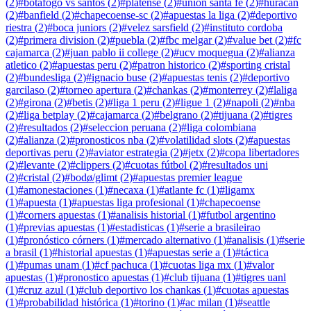
(
2
)
#
botafogo vs santos
(
2
)
#
platense
(
2
)
#
union santa fe
(
2
)
#
huracan
(
2
)
#
banfield
(
2
)
#
chapecoense-sc
(
2
)
#
apuestas la liga
(
2
)
#
deportivo
riestra
(
2
)
#
boca juniors
(
2
)
#
velez sarsfield
(
2
)
#
instituto cordoba
(
2
)
#
primera division
(
2
)
#
puebla
(
2
)
#
fbc melgar
(
2
)
#
value bet
(
2
)
#
fc
cajamarca
(
2
)
#
juan pablo ii college
(
2
)
#
ucv moquegua
(
2
)
#
alianza
atletico
(
2
)
#
apuestas peru
(
2
)
#
patron historico
(
2
)
#
sporting cristal
(
2
)
#
bundesliga
(
2
)
#
ignacio buse
(
2
)
#
apuestas tenis
(
2
)
#
deportivo
garcilaso
(
2
)
#
torneo apertura
(
2
)
#
chankas
(
2
)
#
monterrey
(
2
)
#
laliga
(
2
)
#
girona
(
2
)
#
betis
(
2
)
#
liga 1 peru
(
2
)
#
ligue 1
(
2
)
#
napoli
(
2
)
#
nba
(
2
)
#
liga betplay
(
2
)
#
cajamarca
(
2
)
#
belgrano
(
2
)
#
tijuana
(
2
)
#
tigres
(
2
)
#
resultados
(
2
)
#
seleccion peruana
(
2
)
#
liga colombiana
(
2
)
#
alianza
(
2
)
#
pronosticos nba
(
2
)
#
volatilidad slots
(
2
)
#
apuestas
deportivas peru
(
2
)
#
aviator estrategia
(
2
)
#
jetx
(
2
)
#
copa libertadores
(
2
)
#
levante
(
2
)
#
clippers
(
2
)
#
cuotas fútbol
(
2
)
#
resultados uni
(
2
)
#
cristal
(
2
)
#
bodø/glimt
(
2
)
#
apuestas premier league
(
1
)
#
amonestaciones
(
1
)
#
necaxa
(
1
)
#
atlante fc
(
1
)
#
ligamx
(
1
)
#
apuesta
(
1
)
#
apuestas liga profesional
(
1
)
#
chapecoense
(
1
)
#
corners apuestas
(
1
)
#
analisis historial
(
1
)
#
futbol argentino
(
1
)
#
previas apuestas
(
1
)
#
estadisticas
(
1
)
#
serie a brasileirao
(
1
)
#
pronóstico córners
(
1
)
#
mercado alternativo
(
1
)
#
analisis
(
1
)
#
serie
a brasil
(
1
)
#
historial apuestas
(
1
)
#
apuestas serie a
(
1
)
#
táctica
(
1
)
#
pumas unam
(
1
)
#
cf pachuca
(
1
)
#
cuotas liga mx
(
1
)
#
valor
apuestas
(
1
)
#
pronostico apuestas
(
1
)
#
club tijuana
(
1
)
#
tigres uanl
(
1
)
#
cruz azul
(
1
)
#
club deportivo los chankas
(
1
)
#
cuotas apuestas
(
1
)
#
probabilidad histórica
(
1
)
#
torino
(
1
)
#
ac milan
(
1
)
#
seattle