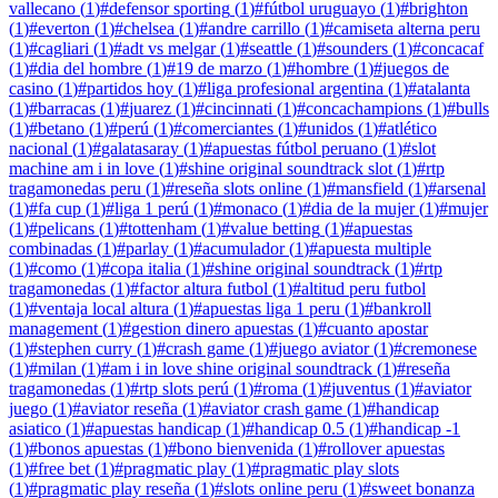
vallecano
(
1
)
#
defensor sporting
(
1
)
#
fútbol uruguayo
(
1
)
#
brighton
(
1
)
#
everton
(
1
)
#
chelsea
(
1
)
#
andre carrillo
(
1
)
#
camiseta alterna peru
(
1
)
#
cagliari
(
1
)
#
adt vs melgar
(
1
)
#
seattle
(
1
)
#
sounders
(
1
)
#
concacaf
(
1
)
#
dia del hombre
(
1
)
#
19 de marzo
(
1
)
#
hombre
(
1
)
#
juegos de
casino
(
1
)
#
partidos hoy
(
1
)
#
liga profesional argentina
(
1
)
#
atalanta
(
1
)
#
barracas
(
1
)
#
juarez
(
1
)
#
cincinnati
(
1
)
#
concachampions
(
1
)
#
bulls
(
1
)
#
betano
(
1
)
#
perú
(
1
)
#
comerciantes
(
1
)
#
unidos
(
1
)
#
atlético
nacional
(
1
)
#
galatasaray
(
1
)
#
apuestas fútbol peruano
(
1
)
#
slot
machine am i in love
(
1
)
#
shine original soundtrack slot
(
1
)
#
rtp
tragamonedas peru
(
1
)
#
reseña slots online
(
1
)
#
mansfield
(
1
)
#
arsenal
(
1
)
#
fa cup
(
1
)
#
liga 1 perú
(
1
)
#
monaco
(
1
)
#
dia de la mujer
(
1
)
#
mujer
(
1
)
#
pelicans
(
1
)
#
tottenham
(
1
)
#
value betting
(
1
)
#
apuestas
combinadas
(
1
)
#
parlay
(
1
)
#
acumulador
(
1
)
#
apuesta multiple
(
1
)
#
como
(
1
)
#
copa italia
(
1
)
#
shine original soundtrack
(
1
)
#
rtp
tragamonedas
(
1
)
#
factor altura futbol
(
1
)
#
altitud peru futbol
(
1
)
#
ventaja local altura
(
1
)
#
apuestas liga 1 peru
(
1
)
#
bankroll
management
(
1
)
#
gestion dinero apuestas
(
1
)
#
cuanto apostar
(
1
)
#
stephen curry
(
1
)
#
crash game
(
1
)
#
juego aviator
(
1
)
#
cremonese
(
1
)
#
milan
(
1
)
#
am i in love shine original soundtrack
(
1
)
#
reseña
tragamonedas
(
1
)
#
rtp slots perú
(
1
)
#
roma
(
1
)
#
juventus
(
1
)
#
aviator
juego
(
1
)
#
aviator reseña
(
1
)
#
aviator crash game
(
1
)
#
handicap
asiatico
(
1
)
#
apuestas handicap
(
1
)
#
handicap 0.5
(
1
)
#
handicap -1
(
1
)
#
bonos apuestas
(
1
)
#
bono bienvenida
(
1
)
#
rollover apuestas
(
1
)
#
free bet
(
1
)
#
pragmatic play
(
1
)
#
pragmatic play slots
(
1
)
#
pragmatic play reseña
(
1
)
#
slots online peru
(
1
)
#
sweet bonanza