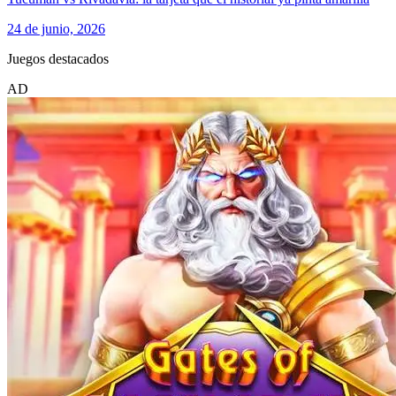
24 de junio, 2026
Juegos destacados
AD