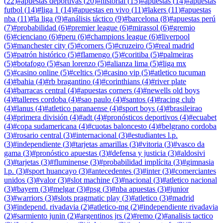
(
22
)
#
apuestas deportivas
(
20
)
#
historial
(
15
)
#
apuestas
(
14
)
#
apuestas
futbol
(
14
)
#
liga 1
(
14
)
#
apuestas en vivo
(
11
)
#
lakers
(
11
)
#
apuestas
nba
(
11
)
#
la liga
(
9
)
#
análisis táctico
(
9
)
#
barcelona
(
8
)
#
apuestas perú
(
7
)
#
probabilidad
(
6
)
#
premier league
(
6
)
#
mirassol
(
6
)
#
gremio
(
6
)
#
cienciano
(
6
)
#
peru
(
6
)
#
champions league
(
6
)
#
liverpool
(
5
)
#
manchester city
(
5
)
#
corners
(
5
)
#
cruzeiro
(
5
)
#
real madrid
(
5
)
#
patrón histórico
(
5
)
#
flamengo
(
5
)
#
coritiba
(
5
)
#
palmeiras
(
5
)
#
botafogo
(
5
)
#
san lorenzo
(
5
)
#
alianza lima
(
5
)
#
liga mx
(
5
)
#
casino online
(
5
)
#
celtics
(
5
)
#
casino vip
(
5
)
#
atletico tucuman
(
4
)
#
bahia
(
4
)
#
rb bragantino
(
4
)
#
corinthians
(
4
)
#
river plate
(
4
)
#
barracas central
(
4
)
#
apuestas corners
(
4
)
#
newells old boys
(
4
)
#
talleres cordoba
(
4
)
#
sao paulo
(
4
)
#
santos
(
4
)
#
racing club
(
4
)
#
lanus
(
4
)
#
atletico paranaense
(
4
)
#
sport boys
(
4
)
#
brasileirao
(
4
)
#
primera división
(
4
)
#
adt
(
4
)
#
pronósticos deportivos
(
4
)
#
ecuabet
(
4
)
#
copa sudamericana
(
4
)
#
cuotas baloncesto
(
4
)
#
belgrano cordoba
(
3
)
#
rosario central
(
3
)
#
internacional
(
3
)
#
estudiantes l.p.
(
3
)
#
independiente
(
3
)
#
tarjetas amarillas
(
3
)
#
vitoria
(
3
)
#
vasco da
gama
(
3
)
#
pronóstico apuestas
(
3
)
#
defensa y justicia
(
3
)
#
aldosivi
(
3
)
#
tarjetas
(
3
)
#
fluminense
(
3
)
#
probabilidad implícita
(
3
)
#
gimnasia
l.p.
(
3
)
#
sport huancayo
(
3
)
#
antecedentes
(
3
)
#
inter
(
3
)
#
comerciantes
unidos
(
3
)
#
valor
(
3
)
#
slot machine
(
3
)
#
nacional
(
3
)
#
atletico nacional
(
3
)
#
bayern
(
3
)
#
melgar
(
3
)
#
psg
(
3
)
#
nba apuestas
(
3
)
#
junior
(
3
)
#
warriors
(
3
)
#
slots pragmatic play
(
3
)
#
atletico
(
3
)
#
madrid
(
3
)
#
independ. rivadavia
(
2
)
#
atletico-mg
(
2
)
#
independiente rivadavia
(
2
)
#
sarmiento junin
(
2
)
#
argentinos jrs
(
2
)
#
remo
(
2
)
#
analisis tactico