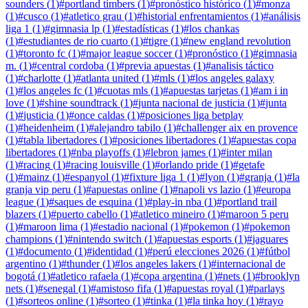
sounders
(
1
)
#
portland timbers
(
1
)
#
pronóstico histórico
(
1
)
#
monza
(
1
)
#
cusco
(
1
)
#
atletico grau
(
1
)
#
historial enfrentamientos
(
1
)
#
análisis
liga 1
(
1
)
#
gimnasia lp
(
1
)
#
estadísticas
(
1
)
#
los chankas
(
1
)
#
estudiantes de rio cuarto
(
1
)
#
tigre
(
1
)
#
new england revolution
(
1
)
#
toronto fc
(
1
)
#
major league soccer
(
1
)
#
pronóstico
(
1
)
#
gimnasia
m.
(
1
)
#
central cordoba
(
1
)
#
previa apuestas
(
1
)
#
analisis táctico
(
1
)
#
charlotte
(
1
)
#
atlanta united
(
1
)
#
mls
(
1
)
#
los angeles galaxy
(
1
)
#
los angeles fc
(
1
)
#
cuotas mls
(
1
)
#
apuestas tarjetas
(
1
)
#
am i in
love
(
1
)
#
shine soundtrack
(
1
)
#
junta nacional de justicia
(
1
)
#
junta
(
1
)
#
justicia
(
1
)
#
once caldas
(
1
)
#
posiciones liga betplay
(
1
)
#
heidenheim
(
1
)
#
alejandro tabilo
(
1
)
#
challenger aix en provence
(
1
)
#
tabla libertadores
(
1
)
#
posiciones libertadores
(
1
)
#
apuestas copa
libertadores
(
1
)
#
nba playoffs
(
1
)
#
lebron james
(
1
)
#
inter milan
(
1
)
#
racing
(
1
)
#
racing louisville
(
1
)
#
orlando pride
(
1
)
#
getafe
(
1
)
#
mainz
(
1
)
#
espanyol
(
1
)
#
fixture liga 1
(
1
)
#
lyon
(
1
)
#
granja
(
1
)
#
la
granja vip peru
(
1
)
#
apuestas online
(
1
)
#
napoli vs lazio
(
1
)
#
europa
league
(
1
)
#
saques de esquina
(
1
)
#
play-in nba
(
1
)
#
portland trail
blazers
(
1
)
#
puerto cabello
(
1
)
#
atletico mineiro
(
1
)
#
maroon 5 peru
(
1
)
#
maroon lima
(
1
)
#
estadio nacional
(
1
)
#
pokemon
(
1
)
#
pokemon
champions
(
1
)
#
nintendo switch
(
1
)
#
apuestas esports
(
1
)
#
jaguares
(
1
)
#
documento
(
1
)
#
identidad
(
1
)
#
perú elecciones 2026
(
1
)
#
fútbol
argentino
(
1
)
#
thunder
(
1
)
#
los angeles lakers
(
1
)
#
internacional de
bogotá
(
1
)
#
atletico rafaela
(
1
)
#
copa argentina
(
1
)
#
nets
(
1
)
#
brooklyn
nets
(
1
)
#
senegal
(
1
)
#
amistoso fifa
(
1
)
#
apuestas royal
(
1
)
#
parlays
(
1
)
#
sorteos online
(
1
)
#
sorteo
(
1
)
#
tinka
(
1
)
#
la tinka hoy
(
1
)
#
rayo