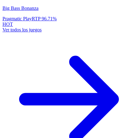
Big Bass Bonanza
Pragmatic Play
RTP
96.71
%
HOT
Ver todos los juegos