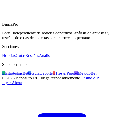
BancaPro
Portal independiente de noticias deportivas, análisis de apuestas y
reseñas de casas de apuestas para el mercado peruano.
Secciones
Noticias
Guías
Reseñas
Análisis
Sitios hermanos
E
EstrategiasBet
G
GuiaDeporte
T
TipsterPeru
M
MetodoBet
©
2026
BancaPro
|
18+ Juega responsablemente
|
CasinoVIP
Jugar Ahora