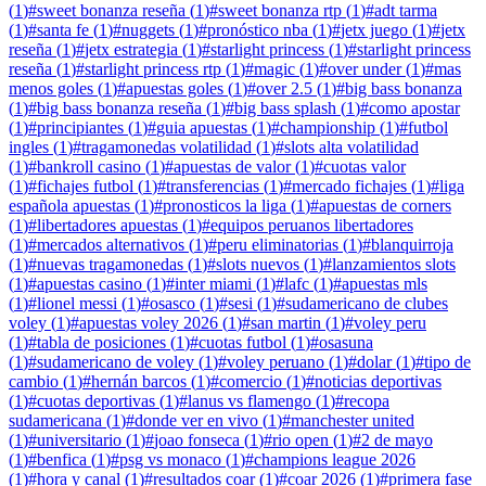
(
1
)
#
sweet bonanza reseña
(
1
)
#
sweet bonanza rtp
(
1
)
#
adt tarma
(
1
)
#
santa fe
(
1
)
#
nuggets
(
1
)
#
pronóstico nba
(
1
)
#
jetx juego
(
1
)
#
jetx
reseña
(
1
)
#
jetx estrategia
(
1
)
#
starlight princess
(
1
)
#
starlight princess
reseña
(
1
)
#
starlight princess rtp
(
1
)
#
magic
(
1
)
#
over under
(
1
)
#
mas
menos goles
(
1
)
#
apuestas goles
(
1
)
#
over 2.5
(
1
)
#
big bass bonanza
(
1
)
#
big bass bonanza reseña
(
1
)
#
big bass splash
(
1
)
#
como apostar
(
1
)
#
principiantes
(
1
)
#
guia apuestas
(
1
)
#
championship
(
1
)
#
futbol
ingles
(
1
)
#
tragamonedas volatilidad
(
1
)
#
slots alta volatilidad
(
1
)
#
bankroll casino
(
1
)
#
apuestas de valor
(
1
)
#
cuotas valor
(
1
)
#
fichajes futbol
(
1
)
#
transferencias
(
1
)
#
mercado fichajes
(
1
)
#
liga
española apuestas
(
1
)
#
pronosticos la liga
(
1
)
#
apuestas de corners
(
1
)
#
libertadores apuestas
(
1
)
#
equipos peruanos libertadores
(
1
)
#
mercados alternativos
(
1
)
#
peru eliminatorias
(
1
)
#
blanquirroja
(
1
)
#
nuevas tragamonedas
(
1
)
#
slots nuevos
(
1
)
#
lanzamientos slots
(
1
)
#
apuestas casino
(
1
)
#
inter miami
(
1
)
#
lafc
(
1
)
#
apuestas mls
(
1
)
#
lionel messi
(
1
)
#
osasco
(
1
)
#
sesi
(
1
)
#
sudamericano de clubes
voley
(
1
)
#
apuestas voley 2026
(
1
)
#
san martin
(
1
)
#
voley peru
(
1
)
#
tabla de posiciones
(
1
)
#
cuotas futbol
(
1
)
#
osasuna
(
1
)
#
sudamericano de voley
(
1
)
#
voley peruano
(
1
)
#
dolar
(
1
)
#
tipo de
cambio
(
1
)
#
hernán barcos
(
1
)
#
comercio
(
1
)
#
noticias deportivas
(
1
)
#
cuotas deportivas
(
1
)
#
lanus vs flamengo
(
1
)
#
recopa
sudamericana
(
1
)
#
donde ver en vivo
(
1
)
#
manchester united
(
1
)
#
universitario
(
1
)
#
joao fonseca
(
1
)
#
rio open
(
1
)
#
2 de mayo
(
1
)
#
benfica
(
1
)
#
psg vs monaco
(
1
)
#
champions league 2026
(
1
)
#
hora y canal
(
1
)
#
resultados coar
(
1
)
#
coar 2026
(
1
)
#
primera fase