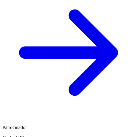
Patrocinador