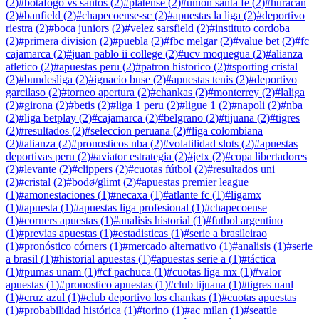
(
2
)
#
botafogo vs santos
(
2
)
#
platense
(
2
)
#
union santa fe
(
2
)
#
huracan
(
2
)
#
banfield
(
2
)
#
chapecoense-sc
(
2
)
#
apuestas la liga
(
2
)
#
deportivo
riestra
(
2
)
#
boca juniors
(
2
)
#
velez sarsfield
(
2
)
#
instituto cordoba
(
2
)
#
primera division
(
2
)
#
puebla
(
2
)
#
fbc melgar
(
2
)
#
value bet
(
2
)
#
fc
cajamarca
(
2
)
#
juan pablo ii college
(
2
)
#
ucv moquegua
(
2
)
#
alianza
atletico
(
2
)
#
apuestas peru
(
2
)
#
patron historico
(
2
)
#
sporting cristal
(
2
)
#
bundesliga
(
2
)
#
ignacio buse
(
2
)
#
apuestas tenis
(
2
)
#
deportivo
garcilaso
(
2
)
#
torneo apertura
(
2
)
#
chankas
(
2
)
#
monterrey
(
2
)
#
laliga
(
2
)
#
girona
(
2
)
#
betis
(
2
)
#
liga 1 peru
(
2
)
#
ligue 1
(
2
)
#
napoli
(
2
)
#
nba
(
2
)
#
liga betplay
(
2
)
#
cajamarca
(
2
)
#
belgrano
(
2
)
#
tijuana
(
2
)
#
tigres
(
2
)
#
resultados
(
2
)
#
seleccion peruana
(
2
)
#
liga colombiana
(
2
)
#
alianza
(
2
)
#
pronosticos nba
(
2
)
#
volatilidad slots
(
2
)
#
apuestas
deportivas peru
(
2
)
#
aviator estrategia
(
2
)
#
jetx
(
2
)
#
copa libertadores
(
2
)
#
levante
(
2
)
#
clippers
(
2
)
#
cuotas fútbol
(
2
)
#
resultados uni
(
2
)
#
cristal
(
2
)
#
bodø/glimt
(
2
)
#
apuestas premier league
(
1
)
#
amonestaciones
(
1
)
#
necaxa
(
1
)
#
atlante fc
(
1
)
#
ligamx
(
1
)
#
apuesta
(
1
)
#
apuestas liga profesional
(
1
)
#
chapecoense
(
1
)
#
corners apuestas
(
1
)
#
analisis historial
(
1
)
#
futbol argentino
(
1
)
#
previas apuestas
(
1
)
#
estadisticas
(
1
)
#
serie a brasileirao
(
1
)
#
pronóstico córners
(
1
)
#
mercado alternativo
(
1
)
#
analisis
(
1
)
#
serie
a brasil
(
1
)
#
historial apuestas
(
1
)
#
apuestas serie a
(
1
)
#
táctica
(
1
)
#
pumas unam
(
1
)
#
cf pachuca
(
1
)
#
cuotas liga mx
(
1
)
#
valor
apuestas
(
1
)
#
pronostico apuestas
(
1
)
#
club tijuana
(
1
)
#
tigres uanl
(
1
)
#
cruz azul
(
1
)
#
club deportivo los chankas
(
1
)
#
cuotas apuestas
(
1
)
#
probabilidad histórica
(
1
)
#
torino
(
1
)
#
ac milan
(
1
)
#
seattle