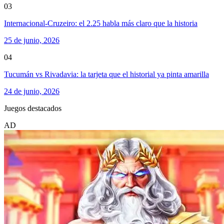
03
Internacional-Cruzeiro: el 2.25 habla más claro que la historia
25 de junio, 2026
04
Tucumán vs Rivadavia: la tarjeta que el historial ya pinta amarilla
24 de junio, 2026
Juegos destacados
AD