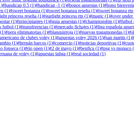
1
)
#
handicap 0.5
(
1
)
#
handicap -1
(
1
)
#
bonos apuestas
(
1
)
#
bono bienveni
ru
(
1
)
#
sweet bonanza
(
1
)
#
sweet bonanza reseña
(
1
)
#
sweet bonanza rtp
light princess reseña
(
1
)
#
starlight princess rtp
(
1
)
#
magic
(
1
)
#
over under
ostar
(
1
)
#
principiantes
(
1
)
#
guia apuestas
(
1
)
#
championship
(
1
)
#
futbol 
s futbol
(
1
)
#
transferencias
(
1
)
#
mercado fichajes
(
1
)
#
liga española apues
(
1
)
#
peru eliminatorias
(
1
)
#
blanquirroja
(
1
)
#
nuevas tragamonedas
(
1
)
#
s
americano de clubes voley
(
1
)
#
apuestas voley 2026
(
1
)
#
san martin
(
1
)
cambio
(
1
)
#
hernán barcos
(
1
)
#
comercio
(
1
)
#
noticias deportivas
(
1
)
#
cuot
ao fonseca
(
1
)
#
rio open
(
1
)
#
2 de mayo
(
1
)
#
benfica
(
1
)
#
psg vs monaco
(
peruana de voley
(
1
)
#
apuestas laliga
(
1
)
#
real sociedad
(
1
)