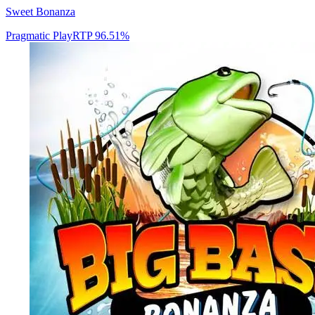
Sweet Bonanza
Pragmatic Play
RTP
96.51
%