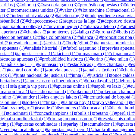
marillas
(
3
)
#
vitoria
(
3
)
#
vasco da gama
(
3
)
#
pronóstico apuestas
(
3
)
#
defen
nter
(
3
)
#
comerciantes unidos
(
3
)
#
valor
(
3
)
#
slot machine
(
3
)
#
nacional
(
3
id
(
3
)
#
independ. rivadavia
(
2
)
#
atletico-mg
(
2
)
#
independiente rivadavia
)
#
banfield
(
2
)
#
chapecoense-sc
(
2
)
#
apuestas la liga
(
2
)
#
deportivo riestra
#
juan pablo ii college
(
2
)
#
ucv moquegua
(
2
)
#
alianza atletico
(
2
)
#
apuest
 apertura
(
2
)
#
chankas
(
2
)
#
monterrey
(
2
)
#
laliga
(
2
)
#
girona
(
2
)
#
betis
(
2
)
eleccion peruana
(
2
)
#
liga colombiana
(
2
)
#
alianza
(
2
)
#
pronosticos nba
(
ol
(
2
)
#
resultados uni
(
2
)
#
cristal
(
2
)
#
bodø/glimt
(
2
)
#
apuestas premier le
s apuestas
(
1
)
#
analisis historial
(
1
)
#
futbol argentino
(
1
)
#
previas apuesta
uestas
(
1
)
#
apuestas serie a
(
1
)
#
táctica
(
1
)
#
pumas unam
(
1
)
#
cf pachuca
(
)
#
cuotas apuestas
(
1
)
#
probabilidad histórica
(
1
)
#
torino
(
1
)
#
ac milan
(
1
)
1
)
#
análisis liga 1
(
1
)
#
gimnasia lp
(
1
)
#
estadísticas
(
1
)
#
los chankas
(
1
)
#
es
.
(
1
)
#
central cordoba
(
1
)
#
previa apuestas
(
1
)
#
analisis táctico
(
1
)
#
charlo
rack
(
1
)
#
junta nacional de justicia
(
1
)
#
junta
(
1
)
#
justicia
(
1
)
#
once caldas
ibertadores
(
1
)
#
apuestas copa libertadores
(
1
)
#
nba playoffs
(
1
)
#
lebron 
nja
(
1
)
#
la granja vip peru
(
1
)
#
apuestas online
(
1
)
#
napoli vs lazio
(
1
)
#
eu
#
maroon lima
(
1
)
#
estadio nacional
(
1
)
#
pokemon
(
1
)
#
pokemon champio
entino
(
1
)
#
thunder
(
1
)
#
los angeles lakers
(
1
)
#
internacional de bogotá
(
os online
(
1
)
#
sorteo
(
1
)
#
tinka
(
1
)
#
la tinka hoy
(
1
)
#
rayo vallecano
(
1
)
#
d
)
#
adt vs melgar
(
1
)
#
seattle
(
1
)
#
sounders
(
1
)
#
concacaf
(
1
)
#
dia del hom
z
(
1
)
#
cincinnati
(
1
)
#
concachampions
(
1
)
#
bulls
(
1
)
#
betano
(
1
)
#
perú
(
1
)
#
riginal soundtrack slot
(
1
)
#
rtp tragamonedas peru
(
1
)
#
reseña slots onlin
tting
(
1
)
#
apuestas combinadas
(
1
)
#
parlay
(
1
)
#
acumulador
(
1
)
#
apuesta 
)
#
ventaja local altura
(
1
)
#
apuestas liga 1 peru
(
1
)
#
bankroll managemen
n love shine original soundtrack
(
1
)
#
reseña tragamonedas
(
1
)
#
rtp slots 