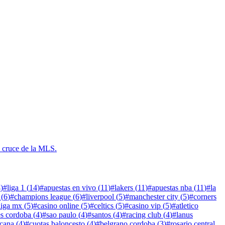
te cruce de la MLS.
4
)
#
liga 1
(
14
)
#
apuestas en vivo
(
11
)
#
lakers
(
11
)
#
apuestas nba
(
11
)
#
la
(
6
)
#
champions league
(
6
)
#
liverpool
(
5
)
#
manchester city
(
5
)
#
corners
liga mx
(
5
)
#
casino online
(
5
)
#
celtics
(
5
)
#
casino vip
(
5
)
#
atletico
res cordoba
(
4
)
#
sao paulo
(
4
)
#
santos
(
4
)
#
racing club
(
4
)
#
lanus
cana
(
4
)
#
cuotas baloncesto
(
4
)
#
belgrano cordoba
(
3
)
#
rosario central