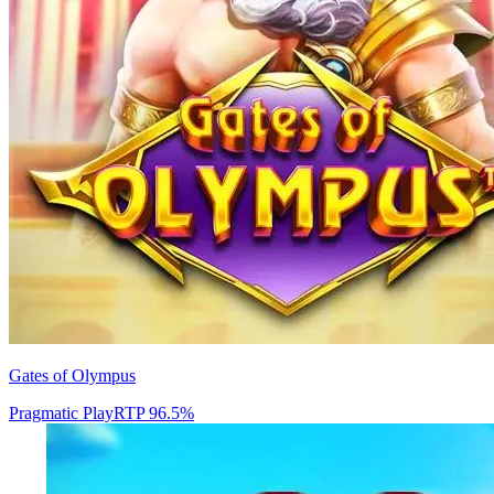
Gates of Olympus
Pragmatic Play
RTP
96.5
%