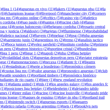
4
)
#
liga 1
(
14
)
#
apuestas en vivo
(
11
)
#
lakers
(
11
)
#
apuestas nba
(
11
)
#
la
(
6
)
#
champions league
(
6
)
#
liverpool
(
5
)
#
manchester city
(
5
)
#
corners
liga mx
(
5
)
#
casino online
(
5
)
#
celtics
(
5
)
#
casino vip
(
5
)
#
atletico
res cordoba
(
4
)
#
sao paulo
(
4
)
#
santos
(
4
)
#
racing club
(
4
)
#
lanus
cana
(
4
)
#
cuotas baloncesto
(
4
)
#
belgrano cordoba
(
3
)
#
rosario central
sa y justicia
(
3
)
#
aldosivi
(
3
)
#
tarjetas
(
3
)
#
fluminense
(
3
)
#
probabilidad
)
#
atletico nacional
(
3
)
#
bayern
(
3
)
#
melgar
(
3
)
#
psg
(
3
)
#
nba apuestas
(
2
)
#
sarmiento junin
(
2
)
#
argentinos jrs
(
2
)
#
remo
(
2
)
#
analisis tactico
(
2
)
#
boca juniors
(
2
)
#
velez sarsfield
(
2
)
#
instituto cordoba
(
2
)
#
primera
as peru
(
2
)
#
patron historico
(
2
)
#
sporting cristal
(
2
)
#
bundesliga
#
liga 1 peru
(
2
)
#
ligue 1
(
2
)
#
napoli
(
2
)
#
nba
(
2
)
#
liga betplay
2
)
#
volatilidad slots
(
2
)
#
apuestas deportivas peru
(
2
)
#
aviator estrategia
ague
(
1
)
#
amonestaciones
(
1
)
#
necaxa
(
1
)
#
atlante fc
(
1
)
#
ligamx
s
(
1
)
#
estadisticas
(
1
)
#
serie a brasileirao
(
1
)
#
pronóstico córners
1
)
#
cuotas liga mx
(
1
)
#
valor apuestas
(
1
)
#
pronostico apuestas
(
1
)
#
club
#
seattle sounders
(
1
)
#
portland timbers
(
1
)
#
pronóstico histórico
tudiantes de rio cuarto
(
1
)
#
tigre
(
1
)
#
new england revolution
tte
(
1
)
#
atlanta united
(
1
)
#
mls
(
1
)
#
los angeles galaxy
(
1
)
#
los angeles fc
(
1
)
#
posiciones liga betplay
(
1
)
#
heidenheim
(
1
)
#
alejandro tabilo
james
(
1
)
#
inter milan
(
1
)
#
racing
(
1
)
#
racing louisville
(
1
)
#
orlando pride
ropa league
(
1
)
#
saques de esquina
(
1
)
#
play-in nba
(
1
)
#
portland trail
ns
(
1
)
#
nintendo switch
(
1
)
#
apuestas esports
(
1
)
#
jaguares
1
)
#
atletico rafaela
(
1
)
#
copa argentina
(
1
)
#
nets
(
1
)
#
brooklyn nets