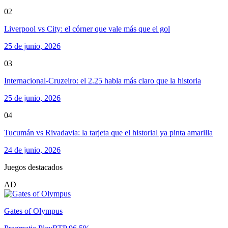
02
Liverpool vs City: el córner que vale más que el gol
25 de junio, 2026
03
Internacional-Cruzeiro: el 2.25 habla más claro que la historia
25 de junio, 2026
04
Tucumán vs Rivadavia: la tarjeta que el historial ya pinta amarilla
24 de junio, 2026
Juegos destacados
AD
Gates of Olympus