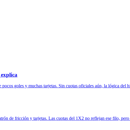
 explica
pocos goles y muchas tarjetas. Sin cuotas oficiales aún, la lógica del hi
trón de fricción y tarjetas. Las cuotas del 1X2 no reflejan ese filo, per