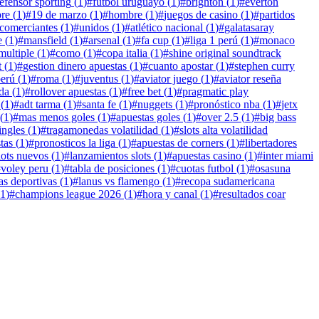
efensor sporting
(
1
)
#
fútbol uruguayo
(
1
)
#
brighton
(
1
)
#
everton
bre
(
1
)
#
19 de marzo
(
1
)
#
hombre
(
1
)
#
juegos de casino
(
1
)
#
partidos
comerciantes
(
1
)
#
unidos
(
1
)
#
atlético nacional
(
1
)
#
galatasaray
e
(
1
)
#
mansfield
(
1
)
#
arsenal
(
1
)
#
fa cup
(
1
)
#
liga 1 perú
(
1
)
#
monaco
multiple
(
1
)
#
como
(
1
)
#
copa italia
(
1
)
#
shine original soundtrack
t
(
1
)
#
gestion dinero apuestas
(
1
)
#
cuanto apostar
(
1
)
#
stephen curry
perú
(
1
)
#
roma
(
1
)
#
juventus
(
1
)
#
aviator juego
(
1
)
#
aviator reseña
da
(
1
)
#
rollover apuestas
(
1
)
#
free bet
(
1
)
#
pragmatic play
(
1
)
#
adt tarma
(
1
)
#
santa fe
(
1
)
#
nuggets
(
1
)
#
pronóstico nba
(
1
)
#
jetx
(
1
)
#
mas menos goles
(
1
)
#
apuestas goles
(
1
)
#
over 2.5
(
1
)
#
big bass
ingles
(
1
)
#
tragamonedas volatilidad
(
1
)
#
slots alta volatilidad
tas
(
1
)
#
pronosticos la liga
(
1
)
#
apuestas de corners
(
1
)
#
libertadores
lots nuevos
(
1
)
#
lanzamientos slots
(
1
)
#
apuestas casino
(
1
)
#
inter miami
#
voley peru
(
1
)
#
tabla de posiciones
(
1
)
#
cuotas futbol
(
1
)
#
osasuna
as deportivas
(
1
)
#
lanus vs flamengo
(
1
)
#
recopa sudamericana
1
)
#
champions league 2026
(
1
)
#
hora y canal
(
1
)
#
resultados coar