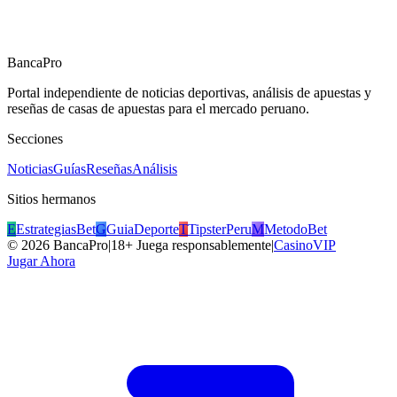
BancaPro
Portal independiente de noticias deportivas, análisis de apuestas y
reseñas de casas de apuestas para el mercado peruano.
Secciones
Noticias
Guías
Reseñas
Análisis
Sitios hermanos
E
EstrategiasBet
G
GuiaDeporte
T
TipsterPeru
M
MetodoBet
©
2026
BancaPro
|
18+ Juega responsablemente
|
CasinoVIP
Jugar Ahora