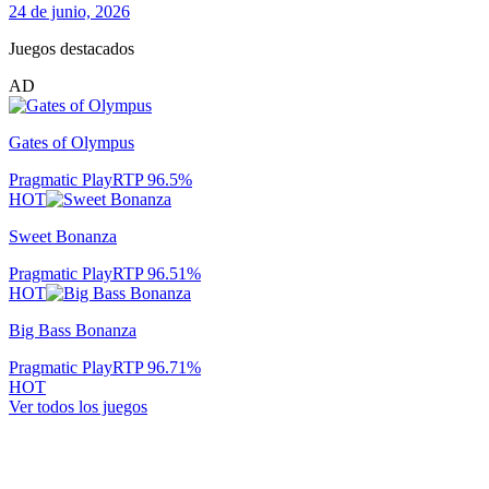
24 de junio, 2026
Juegos destacados
AD
Gates of Olympus
Pragmatic Play
RTP
96.5
%
HOT
Sweet Bonanza
Pragmatic Play
RTP
96.51
%
HOT
Big Bass Bonanza
Pragmatic Play
RTP
96.71
%
HOT
Ver todos los juegos