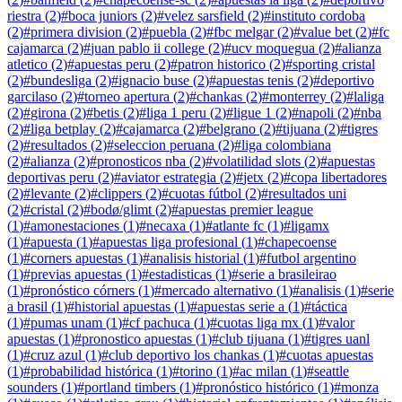
riestra
(
2
)
#
boca juniors
(
2
)
#
velez sarsfield
(
2
)
#
instituto cordoba
(
2
)
#
primera division
(
2
)
#
puebla
(
2
)
#
fbc melgar
(
2
)
#
value bet
(
2
)
#
fc
cajamarca
(
2
)
#
juan pablo ii college
(
2
)
#
ucv moquegua
(
2
)
#
alianza
atletico
(
2
)
#
apuestas peru
(
2
)
#
patron historico
(
2
)
#
sporting cristal
(
2
)
#
bundesliga
(
2
)
#
ignacio buse
(
2
)
#
apuestas tenis
(
2
)
#
deportivo
garcilaso
(
2
)
#
torneo apertura
(
2
)
#
chankas
(
2
)
#
monterrey
(
2
)
#
laliga
(
2
)
#
girona
(
2
)
#
betis
(
2
)
#
liga 1 peru
(
2
)
#
ligue 1
(
2
)
#
napoli
(
2
)
#
nba
(
2
)
#
liga betplay
(
2
)
#
cajamarca
(
2
)
#
belgrano
(
2
)
#
tijuana
(
2
)
#
tigres
(
2
)
#
resultados
(
2
)
#
seleccion peruana
(
2
)
#
liga colombiana
(
2
)
#
alianza
(
2
)
#
pronosticos nba
(
2
)
#
volatilidad slots
(
2
)
#
apuestas
deportivas peru
(
2
)
#
aviator estrategia
(
2
)
#
jetx
(
2
)
#
copa libertadores
(
2
)
#
levante
(
2
)
#
clippers
(
2
)
#
cuotas fútbol
(
2
)
#
resultados uni
(
2
)
#
cristal
(
2
)
#
bodø/glimt
(
2
)
#
apuestas premier league
(
1
)
#
amonestaciones
(
1
)
#
necaxa
(
1
)
#
atlante fc
(
1
)
#
ligamx
(
1
)
#
apuesta
(
1
)
#
apuestas liga profesional
(
1
)
#
chapecoense
(
1
)
#
corners apuestas
(
1
)
#
analisis historial
(
1
)
#
futbol argentino
(
1
)
#
previas apuestas
(
1
)
#
estadisticas
(
1
)
#
serie a brasileirao
(
1
)
#
pronóstico córners
(
1
)
#
mercado alternativo
(
1
)
#
analisis
(
1
)
#
serie
a brasil
(
1
)
#
historial apuestas
(
1
)
#
apuestas serie a
(
1
)
#
táctica
(
1
)
#
pumas unam
(
1
)
#
cf pachuca
(
1
)
#
cuotas liga mx
(
1
)
#
valor
apuestas
(
1
)
#
pronostico apuestas
(
1
)
#
club tijuana
(
1
)
#
tigres uanl
(
1
)
#
cruz azul
(
1
)
#
club deportivo los chankas
(
1
)
#
cuotas apuestas
(
1
)
#
probabilidad histórica
(
1
)
#
torino
(
1
)
#
ac milan
(
1
)
#
seattle
sounders
(
1
)
#
portland timbers
(
1
)
#
pronóstico histórico
(
1
)
#
monza