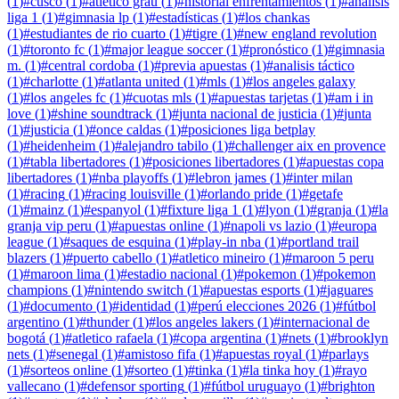
(
1
)
#
cusco
(
1
)
#
atletico grau
(
1
)
#
historial enfrentamientos
(
1
)
#
análisis
liga 1
(
1
)
#
gimnasia lp
(
1
)
#
estadísticas
(
1
)
#
los chankas
(
1
)
#
estudiantes de rio cuarto
(
1
)
#
tigre
(
1
)
#
new england revolution
(
1
)
#
toronto fc
(
1
)
#
major league soccer
(
1
)
#
pronóstico
(
1
)
#
gimnasia
m.
(
1
)
#
central cordoba
(
1
)
#
previa apuestas
(
1
)
#
analisis táctico
(
1
)
#
charlotte
(
1
)
#
atlanta united
(
1
)
#
mls
(
1
)
#
los angeles galaxy
(
1
)
#
los angeles fc
(
1
)
#
cuotas mls
(
1
)
#
apuestas tarjetas
(
1
)
#
am i in
love
(
1
)
#
shine soundtrack
(
1
)
#
junta nacional de justicia
(
1
)
#
junta
(
1
)
#
justicia
(
1
)
#
once caldas
(
1
)
#
posiciones liga betplay
(
1
)
#
heidenheim
(
1
)
#
alejandro tabilo
(
1
)
#
challenger aix en provence
(
1
)
#
tabla libertadores
(
1
)
#
posiciones libertadores
(
1
)
#
apuestas copa
libertadores
(
1
)
#
nba playoffs
(
1
)
#
lebron james
(
1
)
#
inter milan
(
1
)
#
racing
(
1
)
#
racing louisville
(
1
)
#
orlando pride
(
1
)
#
getafe
(
1
)
#
mainz
(
1
)
#
espanyol
(
1
)
#
fixture liga 1
(
1
)
#
lyon
(
1
)
#
granja
(
1
)
#
la
granja vip peru
(
1
)
#
apuestas online
(
1
)
#
napoli vs lazio
(
1
)
#
europa
league
(
1
)
#
saques de esquina
(
1
)
#
play-in nba
(
1
)
#
portland trail
blazers
(
1
)
#
puerto cabello
(
1
)
#
atletico mineiro
(
1
)
#
maroon 5 peru
(
1
)
#
maroon lima
(
1
)
#
estadio nacional
(
1
)
#
pokemon
(
1
)
#
pokemon
champions
(
1
)
#
nintendo switch
(
1
)
#
apuestas esports
(
1
)
#
jaguares
(
1
)
#
documento
(
1
)
#
identidad
(
1
)
#
perú elecciones 2026
(
1
)
#
fútbol
argentino
(
1
)
#
thunder
(
1
)
#
los angeles lakers
(
1
)
#
internacional de
bogotá
(
1
)
#
atletico rafaela
(
1
)
#
copa argentina
(
1
)
#
nets
(
1
)
#
brooklyn
nets
(
1
)
#
senegal
(
1
)
#
amistoso fifa
(
1
)
#
apuestas royal
(
1
)
#
parlays
(
1
)
#
sorteos online
(
1
)
#
sorteo
(
1
)
#
tinka
(
1
)
#
la tinka hoy
(
1
)
#
rayo
vallecano
(
1
)
#
defensor sporting
(
1
)
#
fútbol uruguayo
(
1
)
#
brighton